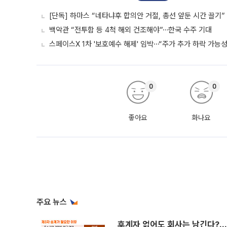
[단독] 하마스 “네타냐후 합의안 거절, 총선 앞둔 시간 끌기”
백악관 “전투함 등 4척 해외 건조해야”⋯한국 수주 기대
스페이스X 1차 '보호예수 해제' 임박⋯“주가 추가 하락 가능성
0
0
좋아요
화나요
주요 뉴스
후계자 없어도 회사는 남긴다?…‘