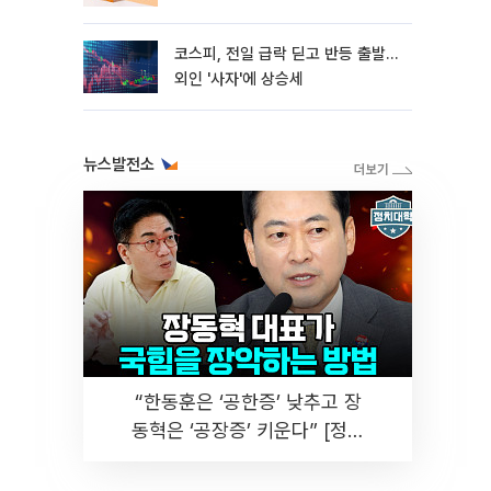
코스피, 전일 급락 딛고 반등 출발…
외인 '사자'에 상승세
뉴스발전소
“한동훈은 ‘공한증’ 낮추고 장
동혁은 ‘공장증’ 키운다” [정치
대학]