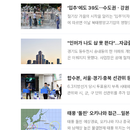
'입추'에도 39도⋯수도권ㆍ강원
절기상 가을의 시작을 알리는 ‘입추’이자
에 따르면 이날 북태평양고기압의 영향으
도, 낮 최고기온은 31~39도로, 전국
"인허가 나도 삽 못 뜬다"…자금
경기도 동두천시 송내동의 한 아파트 개
은 이뤄지지 못했다. 사업장은 공매 절차
3차 공매까지 진행됐으나 모두 유찰됐다.
후
합수본, 서울·경기·충북 선관위 등
6.3지방선거 당시 투표용지 부족 사태
관위와 시, 군, 구 단위 선관위를 추가
부(김태훈 서울중앙지검 3차장검사)는 
태풍 '돌핀' 오키나와 접근…일
태풍 돌핀 예상경로, 오키나와 지나 중
와 남해상 높은 물결현재 태풍 위치는 어