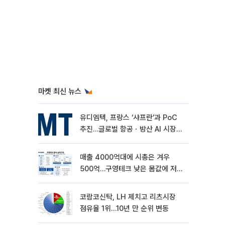
마켓 최신 뉴스
유디엠텍, 프랑스 ‘샤프란’과 PoC
추진…글로벌 항공ㆍ방산 AI 시장
공략
매출 4000억대에 시총은 겨우
500억…구영테크 낮은 몸값에 저가
승계 마무리
코람코신탁, LH 제치고 리츠시장
점유율 1위…10년 만 순위 변동