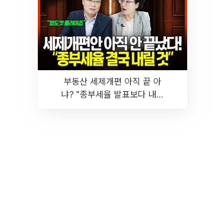
부동산 세제개편 아직 끝 아
냐? "종부세율 발표보다 내릴
것" 장기거주·양도세 전망 I 집
땅지성 I 김인만, 진미윤