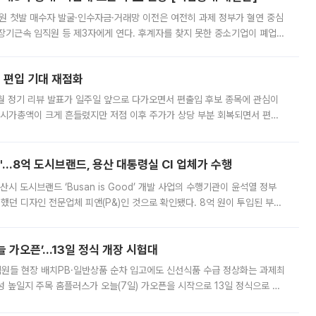
지원 첫발 매수자 발굴·인수자금·거래망 이전은 여전히 과제 정부가 혈연 중심
장기근속 임직원 등 제3자에게 연다. 후계자를 찾지 못한 중소기업이 폐업
해 기술과 일자리를 남기도록 하겠다는 취지다. 다만 세금 감면만으로 거래를
에 편입 기대 재점화
월 정기 리뷰 발표가 일주일 앞으로 다가오면서 편출입 후보 종목에 관심이
 시가총액이 크게 흔들렸지만 저점 이후 주가가 상당 부분 회복되면서 편입
다시 부각되고 있다. 7일 금융투자업계에 따르면 MSCI는 한국시간으로 오는
od'…8억 도시브랜드, 용산 대통령실 CI 업체가 수행
시 도시브랜드 ‘Busan is Good’ 개발 사업의 수행기관이 윤석열 정부
여했던 디자인 전문업체 피앤(P&)인 것으로 확인됐다. 8억 원이 투입된 부산
 부족과 디자인 정체성 논란에 휩싸였던 만큼, 사업 선정 과정과 결과물에
 가오픈’...13일 정식 개장 시험대
.직원들 현장 배치PB·일반상품 순차 입고에도 신선식품 수급 정상화는 과제최
 높일지 주목 홈플러스가 오늘(7일) 가오픈을 시작으로 13일 정식으로 재
직원들이 현장 배치되고, PB 상품과 함께 일반 상품 납품도 순차적으로 진행