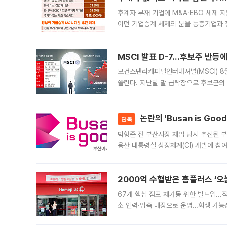
후계자 부재 기업에 M&A·EBO 세제 
이던 기업승계 세제의 문을 동종기업과 
대신 M&A나 임직원 인수(EBO)를 통
늘
MSCI 발표 D-7…후보주 반등
모건스탠리캐피털인터내셔널(MSCI) 8
쏠린다. 지난달 말 급락장으로 후보군의
가능성과 지수 추종 자금 유입 기대가 
논란의 'Busan is Go
단독
박형준 전 부산시장 재임 당시 추진된 부산
용산 대통령실 상징체계(CI) 개발에 참
도시브랜드 사업이 공개 이후 시민 공감
2000억 수혈받은 홈플러스 ‘오늘
67개 핵심 점포 재가동 위한 빌드업..
소 인력·압축 매장으로 운영…회생 가능성
영업을 시작한다. 핵심 점포 67개에는 