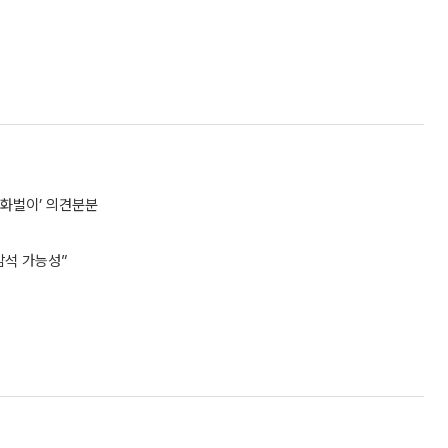
외화벌이’ 의견분분
참석 가능성”