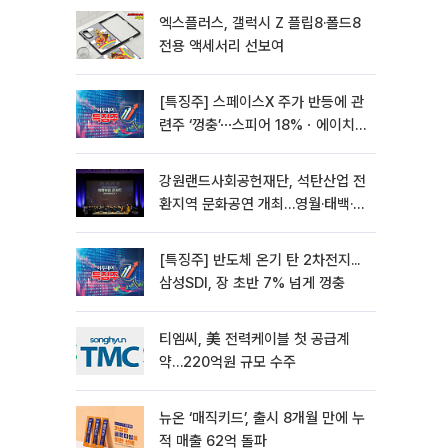
엑스플러스, 갤럭시 Z 플립8·폴드8
전용 액세서리 선보여
[특징주] 스페이스X 주가 반등에 관
련주 ‘껑충’⋯스피어 18%ㆍ에이치
브이엠 12%↑
강원랜드사회공헌재단, 석탄산업 전
환지역 문화공연 개최…영월·태백·삼
척서 3회
[특징주] 반도체 온기 탄 2차전지...
삼성SDI, 장 초반 7% 넘게 껑충
티엠씨, 美 전력케이블 첫 공급계
약…220억원 규모 수주
뉴온 ‘매직키드’, 출시 8개월 만에 누
적 매출 62억 돌파