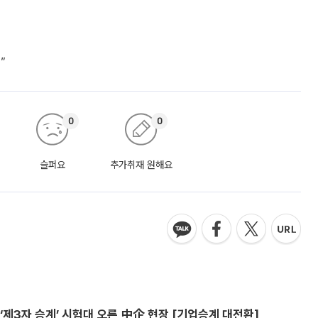
”
0
0
슬퍼요
추가취재 원해요
제3자 승계’ 시험대 오른 中企 현장 [기업승계 대전환]