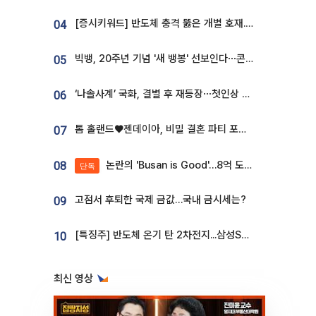
[증시키워드] 반도체 충격 뚫은 개별 호재...포스코퓨처엠·에코프로·한화솔루션 '눈길'
04
빅뱅, 20주년 기념 '새 뱅봉' 선보인다⋯콘서트 앞두고 팝업 개최
05
‘나솔사계’ 국화, 결별 후 재등장⋯첫인상 투표 휩쓸고 ‘인기녀’ 등극
06
톰 홀랜드♥젠데이아, 비밀 결혼 파티 포착⋯호텔 대관비만 9억
07
논란의 'Busan is Good'…8억 도시브랜드, 용산 대통령실 CI 업체가 수행
08
단독
고점서 후퇴한 국제 금값…국내 금시세는?
09
[특징주] 반도체 온기 탄 2차전지...삼성SDI, 장 초반 7% 넘게 껑충
10
최신 영상