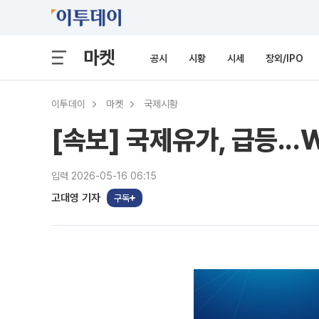
마켓
공시
시황
시세
장외/IPO
이투데이
마켓
국제시황
[속보] 국제유가, 급등...W
입력 2026-05-16 06:15
고대영 기자
구독