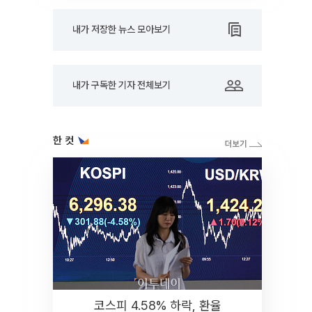
내가 저장한 뉴스 모아보기
내가 구독한 기자 전체보기
한 컷
코스피 4.58% 하락, 환율