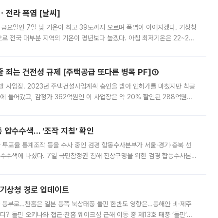
ㆍ전라 폭염 [날씨]
 금요일인 7일 낮 기온이 최고 39도까지 오르며 폭염이 이어지겠다. 기상청
로 전국 대부분 지역의 기온이 평년보다 높겠다. 아침 최저기온은 22~27
 대부분 지역에 폭염특보가 발효된 가운데 최고체감온도는 35도 안팎까지 올라
줄 죄는 건전성 규제 [주택공급 또다른 병목 PF]①
발 사업장. 2023년 주택건설사업계획 승인을 받아 인허가를 마쳤지만 착공
에 들어갔고, 감정가 362억원인 이 사업장은 약 20% 할인된 288억원에
 현재는 4차 공매를 위한 조건 협의가 진행 중이다. 수도권의 주요 주거 배
 압수수색… ‘조작 지침’ 확인
와 투표율 통계조작 등을 수사 중인 검경 합동수사본부가 서울·경기·충북 선
 압수수색에 나섰다. 7일 국민참정권 침해 진상규명을 위한 검경 합동수사본
추가 증거 확보를 위해 중앙선관위, 서울시·경기도·충청북도 선관위, 김포시
본기상청 경로 업데이트
국 동부로…찬홈은 일본 동쪽 북상태풍 돌핀 한반도 영향은…동해안 비·제주
디? 돌핀 오키나와 접근·찬홈 웨이크섬 근해 이동 중 제13호 태풍 ‘돌핀’이