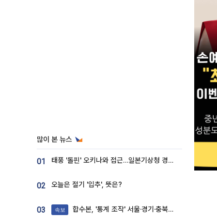
많이 본 뉴스
태풍 '돌핀' 오키나와 접근…일본기상청 경로 업데이트
01
오늘은 절기 '입추', 뜻은?
02
합수본, '통계 조작' 서울·경기·충북 선관위 등 추가 압수수색
03
속보