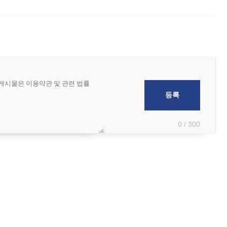
 아마미 지방에 접근하고 있다. 돌핀은 오키나와 부근을 지난 뒤 동중국해
0 / 300