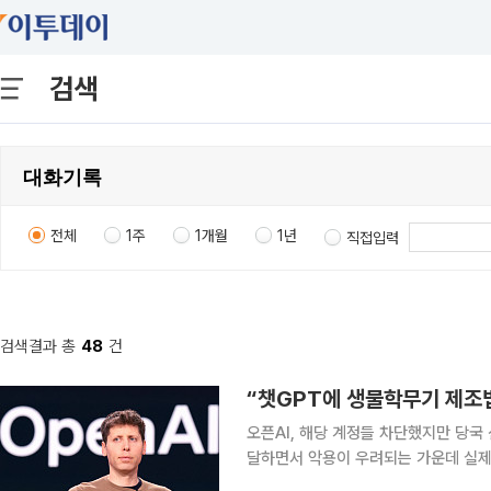
검색
전체
1주
1개월
1년
직접입력
검색결과 총
48
건
“챗GPT에 생물학무기 제조법
오픈AI, 해당 계정들 차단했지만 당국 
달하면서 악용이 우려되는 가운데 실제
졌다. 25일(현지시간) 월스트리트저널(WSJ)은 지난해 여름 오픈AI가 AI 챗봇의 추론 능력을 강화