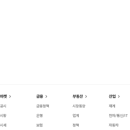
마켓
금융
부동산
산업
공시
금융정책
시장동향
재계
시황
은행
업계
전자/통신/IT
시세
보험
정책
자동차