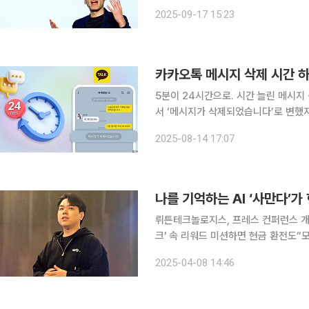
GPT 서비스를 출시한다. 16일(현지시간) 블룸버그통신에 따르면 오픈AI는 청소년 보호 강화를 위
2025-09-17 15:23
한 조치의 일환으로 챗GPT 사용자가
카카오톡 메시지 삭제 시간 
5분이 24시간으로. 시간 늘린 메시지
서 ‘메시지가 삭제되었습니다’로 변했지
카오톡의 메시지 삭제 가능 시간이 기존
2025-08-14 17:07
카카오톡 25.7.0 버전 업데이트를 통
나를 기억하는 AI ‘사만다’가
뤼튼테크놀로지스, 프레스 컨퍼런스 개
크' 속 리워드 미션하면 현금 환전도“모든 국
스(뤼튼)가 '뤼튼 3.0'을 공개하며 ‘
2025-04-08 14:46
억하는 맞춤형 인공지능(AI)으로 사용