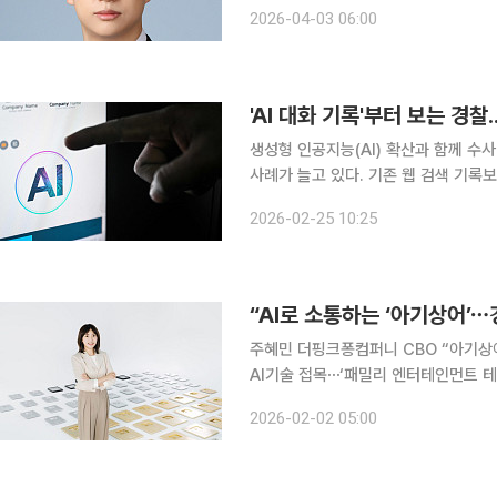
정한다(제2조제1항제1호). 법문을 아
2026-04-03 06:00
말은 없다. 즉, 누군가와 근로
'AI 대화 기록'부터 보는 경찰
생성형 인공지능(AI) 확산과 함께 수사
사례가 늘고 있다. 기존 웹 검색 기록
기 입증에 더 직접적인 자료가 된다는 판단에서다. 25일 연합뉴스 취재에 
2026-02-25 10:25
에서 최근 진행된 휴대전화 포렌식 참
“AI로 소통하는 ‘아기상어’
주혜민 더핑크퐁컴퍼니 CBO “아기상어
AI기술 접목⋯‘패밀리 엔터테인먼트 테
와⋯자체기술 ‘원보이스’로 글로벌 공략 속도 전 세계 아이들이 열광하는 핑크퐁과 
2026-02-02 05:00
화면을 넘어 인공지능(AI)을 통해 아