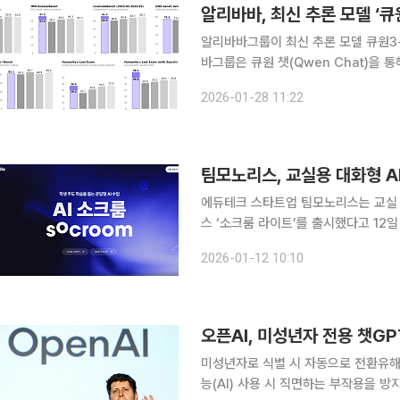
알리바바, 최신 추론 모델 ‘큐
알리바바그룹이 최신 추론 모델 큐원3-맥스-
바그룹은 큐원 챗(Qwen Chat)을 
형 AI 개발 플랫폼 모델 스튜디오(Model 
2026-01-28 11:22
추론 모델은 강화학습(Reinforcem
팀모노리스, 교실용 대화형 AI
에듀테크 스타트업 팀모노리스는 교실 수
스 ‘소크룸 라이트’를 출시했다고 12일 밝혔다. 소크룸 라이트는 팀모노리스가 운
트 플랫폼 ‘코들’의 핵심 기능인 ‘소
2026-01-12 10:10
범위 안에서 AI가 단계적으로 질문을 
오픈AI, 미성년자 전용 챗G
미성년자로 식별 시 자동으로 전환유해
능(AI) 사용 시 직면하는 부작용을 방