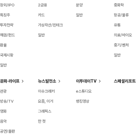
장외/IPO
2금융
분양
중화학
특징주
카드
일반
항공/물류
투자전략
가상자산/핀테크
유통
채권/펀드
일반
의료/바이오
환율
중기/벤처
국제시황
일반
일반
문화·라이프
뉴스발전소
이투데이TV
스페셜리포트
관광
이슈크래커
e스튜디오
방송/TV
요즘, 이거
랭킹영상
영화
그래픽스
음악
한 컷
공연/출판