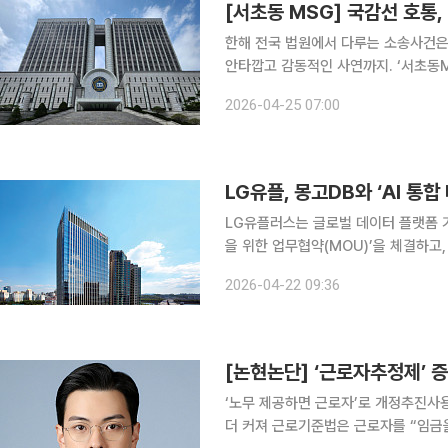
[서초동 MSG] 국감선 호통
한해 전국 법원에서 다루는 소송사건은
안타깝고 감동적인 사연까지. ‘서초동
고 황당한 사건의 뒷이야기를 이보라 변
2026-04-25 07:00
권과 개인정보는 개인의 존엄을 지키는
LG유플, 몽고DB와 ‘AI 통
LG유플러스는 글로벌 데이터 플랫폼 기
을 위한 업무협약(MOU)’을 체결하고
22일 밝혔다. LG유플러스는 이번 협약을 계기로 AI 컨택센터(AICC)에서 검증한 데이터 활용 경험
2026-04-22 09:36
을 전사 AI 서비스로 확대한다. 분산된
[논현논단] ‘근로자추정제’ 
‘노무 제공하면 근로자’로 개정추진사
더 커져 근로기준법은 근로자를 “임금을 목적으로 사업이나 사업장에 근로를 제공하는 사람”으로