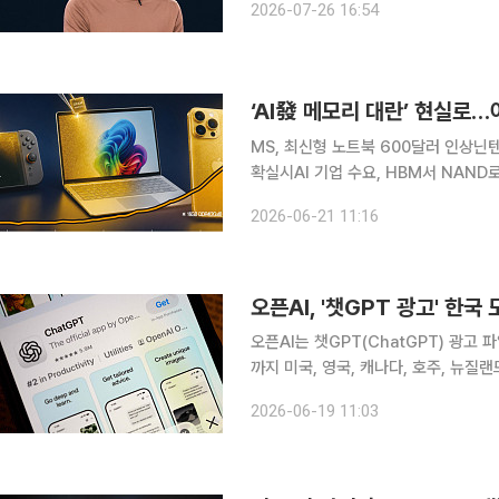
2026-07-26 16:54
한 이래로 전 세계 수백 명의 이용자가
‘AI發 메모리 대란’ 현실로…
MS, 최신형 노트북 600달러 인상닌
확실시AI 기업 수요, HBM서 NAND로 옮겨가 AI 확산으로 D램(DRAM)과 낸드
수요가 폭증하면서 글로벌 메모리 반도
2026-06-21 11:16
트북 등 소비자 전자제품 가격이 잇따
오픈AI, '챗GPT 광고' 한
오픈AI는 챗GPT(ChatGPT) 광고 파일
까지 미국, 영국, 캐나다, 호주, 뉴질
는 미국을 비롯한 초기 파일럿 시장에
2026-06-19 11:03
만나고자 하는 기업들의 높은 관심을 