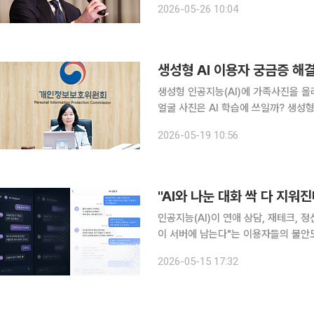
2026-05-26 10:04
계그룹 경영총괄 부사장은 26일 오전
생성형 인공지능(AI)에 가족사진을 
얼굴 사진은 AI 학습에 쓰일까? 생성형
용에 대한 이용자 불안이 커지는 가운
2026-05-19 10:56
"AI와 나눈 대화 싹 다 지워
인공지능(AI)이 연애 상담, 재테크, 
이 서버에 남는다"는 이용자들의 불안
민감한 고민이 부메랑이 되어 돌아올 수
2026-05-15 17:32
을 정조준