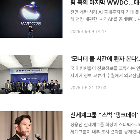
팀 쿡의 마지막 WWDC…애플
전면 개편 시리 AI 공개투자자 기대 못
해 전면 개편한 ‘시리AI’를 공개했다
션(앱)을 자동으로 실행하는 개인 비서
2026-06-09 14:47
‘모니터 볼 시간에 환자 본다’
국내 병원들이 진료정보를 교류하는 인
사이에 정보 교류가 수월해져 의료전
기대된다. 29일 보건복지부는 서울 종로구 서울대병원에서 ‘진료정보연계를 위한 AX 정책간담
2026-05-31 12:00
회’를 열었다. 이날 간담회에 참석한 공
정용진 신세계그룹 회장이 스타벅스코리
세계그룹이 내부 조사 결과를 공개했다
다면서도, 리스크 관리 체계의 심각한 결함