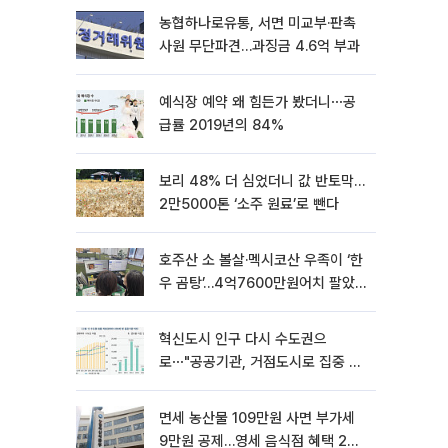
농협하나로유통, 서면 미교부·판촉
사원 무단파견…과징금 4.6억 부과
예식장 예약 왜 힘든가 봤더니⋯공
급률 2019년의 84%
보리 48% 더 심었더니 값 반토막…
2만5000톤 ‘소주 원료’로 뺀다
호주산 소 볼살·멕시코산 우족이 ‘한
우 곰탕’…4억7600만원어치 팔았
다
혁신도시 인구 다시 수도권으
로⋯"공공기관, 거점도시로 집중 이
전해야"
면세 농산물 109만원 사면 부가세
9만원 공제…영세 음식점 혜택 2년