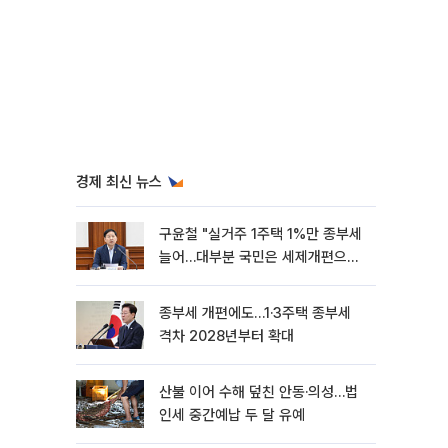
경제 최신 뉴스
구윤철 "실거주 1주택 1%만 종부세
늘어…대부분 국민은 세제개편으로
혜택"
종부세 개편에도…1·3주택 종부세
격차 2028년부터 확대
산불 이어 수해 덮친 안동·의성…법
인세 중간예납 두 달 유예