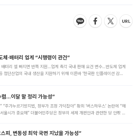
반도체·배터리 업계 “시행령이 관건”
 배터리 셀 빠지면 반쪽 지원…업계 촉각 국내 판매 요건 변수…반도체 업계
등 첨단산업의 국내 생산을 지원하기 위해 이른바 ‘한국판 인플레이션 감축
를 신설했지만, 업계에서는 세부 지원 대상에 따라 정책 효과가 크게 달라
수렴…이달 말 정리 가능성”
없어” “주가누르기방지법, 정부가 조정 가닥잡아” 황희 ‘버스하우스’ 논란에 “해
 서울시가 중요해” 더불어민주당은 정부의 세제 개편안과 관련한 당 안팎 의
에 나서겠다고 예고했다. 민주당은 8월 말 당정 조율을 거친 개편안이
스피, 변동성 최악 국면 지났을 가능성”