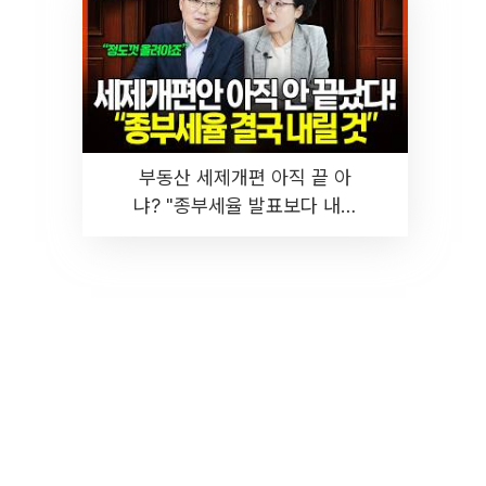
부동산 세제개편 아직 끝 아
냐? "종부세율 발표보다 내릴
것" 장기거주·양도세 전망 I 집
땅지성 I 김인만, 진미윤