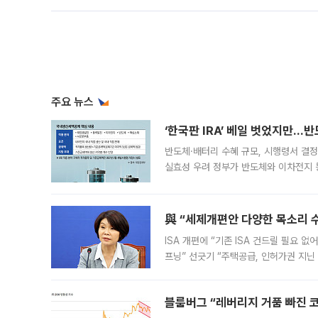
주요 뉴스
‘한국판 IRA’ 베일 벗었지만…
반도체·배터리 수혜 규모, 시행령서 결정
실효성 우려 정부가 반도체와 이차전지 
법(IRA)’으로 불리는 국내생산세액공제
與 “세제개편안 다양한 목소리 
ISA 개편에 “기존 ISA 건드릴 필요 
프닝” 선긋기 “주택공급, 인허가권 지닌
견을 수렴해 당정과 개편안에 대한 조율
블룸버그 “레버리지 거품 빠진 코