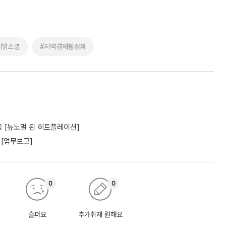
지방소멸
#지역경제활성화
 [뉴노멀 된 히트플레이션]
 [업무보고]
0
0
슬퍼요
추가취재 원해요