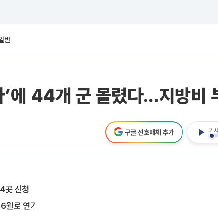
일반
’에 44개 군 몰렸다…지방비 부
기사
구글 선호매체 추가
44곳 신청
 6월로 연기