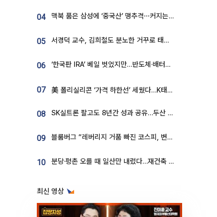
맥북 품은 삼성에 ‘중국산’ 맹추격⋯커지는 노트북 OLED 시장
04
서경덕 교수, 김희철도 분노한 거꾸로 태극기⋯"엉터리는 아냐, 아쉬울 뿐"
05
‘한국판 IRA’ 베일 벗었지만…반도체·배터리 업계 “시행령이 관건”
06
07
美 폴리실리콘 ‘가격 하한선’ 세웠다…K태양광 수혜 기대
SK실트론 팔고도 8년간 성과 공유…두산 인수대금 2.3조가 끝 아냐
08
블룸버그 “레버리지 거품 빠진 코스피, 변동성 최악 국면 지났을 가능성”
09
분당·평촌 오를 때 일산만 내렸다…재건축 기대감도 ‘무색’
10
최신 영상