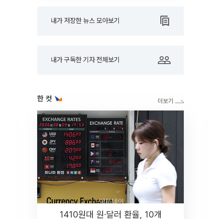
내가 저장한 뉴스 모아보기
내가 구독한 기자 전체보기
한 컷
1410원대 원·달러 환율, 10개