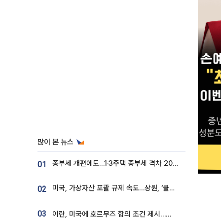
많이 본 뉴스
종부세 개편에도…1·3주택 종부세 격차 2028년부터 확대
01
미국, 가상자산 포괄 규제 속도…상원, ‘클래리티법’ 9월 절차투표 추진
02
03
이란, 미국에 호르무즈 합의 조건 제시…美 “경기 아직 안 끝나” [종합]