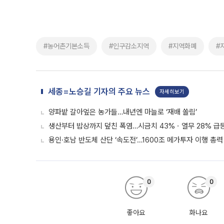
#농어촌기본소득
#인구감소지역
#지역화폐
#
세종=노승길 기자의 주요 뉴스
자세히보기
양파밭 갈아엎은 농가들…내년엔 마늘로 ‘재배 쏠림’
생산부터 밥상까지 덮친 폭염…시금치 43%ㆍ열무 28% 급등
용인·호남 반도체 산단 ‘속도전’…1600조 메가투자 이행 총력
0
0
좋아요
화나요