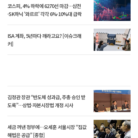
코스피, 4% 하락에 6270선 마감…삼전
·SK하닉 '와르르' 각각 6%·10%대 급락
ISA 계좌, 5년마다 깨라고요? [이슈크래
커]
김정관 장관 “반도체 성과급, 주총 승인 받
도록”…상법·자본시장법 개정 시사
세금 꺼낸 정부에…오세훈 서울시장 “집값
해법은 공급” [종합]