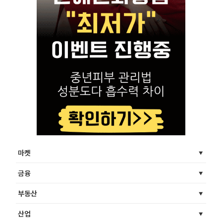
마켓
금융
부동산
산업