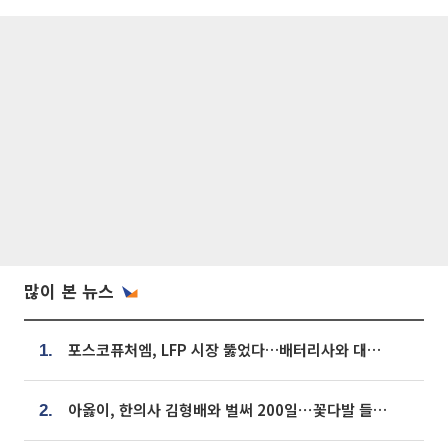
많이 본 뉴스
포스코퓨처엠, LFP 시장 뚫었다…배터리사와 대규모 장기 공급 합의
1.
아옳이, 한의사 김형배와 벌써 200일⋯꽃다발 들고 "프러포즈 아냐"
2.