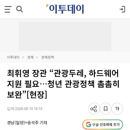
이투데이
경제
경제정책
최휘영 장관 “관광두레, 하드웨어
지원 필요…청년 관광정책 촘촘히
보완”[현장]
입력 2026-05-15 14:13
경남(밀양)=송석주 기자
구글 선호매체 추가