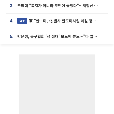
추미애 "복지가 아니라 도민이 늘었다"…재정난 책임론 정면돌파
3.
軍 "한ㆍ미, 北 발사 탄도미사일 제원 정밀분석 중"
속보
4.
박문성, 축구협회 '성 접대' 보도에 분노…"다 말아먹으려고 작정했나"
5.