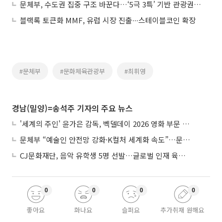
문체부, 수도권 집중 구조 바꾼다…‘5극 3특’ 기반 관광권 구축 추진
블랙록 토큰화 MMF, 유럽 시장 진출∙∙∙스테이블코인 확장
#문체부
#문화체육관광부
#최휘영
경남(밀양)=송석주 기자의 주요 뉴스
'세계의 주인' 윤가은 감독, 벡델데이 2026 영화 부문 벡델리안 감독 선정
문체부 “예술인 안전망 강화·K컬처 세계화 속도”…문화강국 청사진 제시
CJ문화재단, 음악 유학생 5명 선발…글로벌 인재 육성 지원
0
0
0
0
좋아요
화나요
슬퍼요
추가취재 원해요