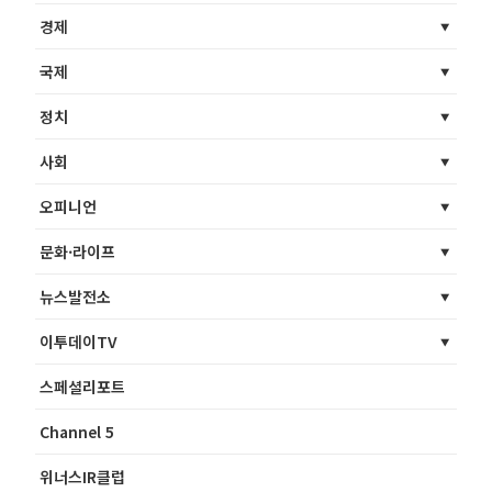
경제
국제
정치
사회
오피니언
문화·라이프
뉴스발전소
이투데이TV
스페셜리포트
Channel 5
위너스IR클럽