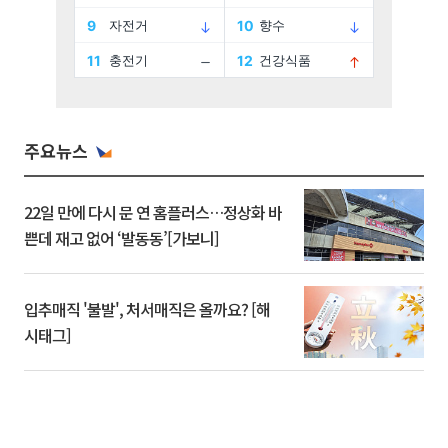
주요뉴스
22일 만에 다시 문 연 홈플러스…정상화 바
쁜데 재고 없어 ‘발동동’[가보니]
입추매직 '불발', 처서매직은 올까요? [해
시태그]