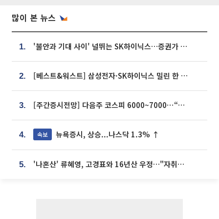
많이 본 뉴스
'불안과 기대 사이' 널뛰는 SK하이닉스…증권가 "HBM4·LTA 기반 펀터멘털 견고"
1.
[베스트&워스트] 삼성전자·SK하이닉스 밀린 한 주…상상인증권은 85% 급등
2.
[주간증시전망] 다음주 코스피 6000~7000⋯“外人 수급은 정책이 변수”
3.
뉴욕증시, 상승...나스닥 1.3% ↑
속보
4.
'나혼산' 류혜영, 고경표와 16년산 우정…"자취방서 부모님과 마주쳐"
5.