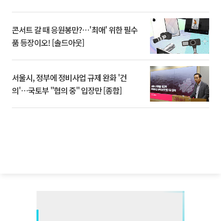
콘서트 갈 때 응원봉만?⋯'최애' 위한 필수
품 등장이오! [솔드아웃]
서울시, 정부에 정비사업 규제 완화 '건
의'⋯국토부 "협의 중" 입장만 [종합]