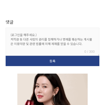
댓글
0 / 300