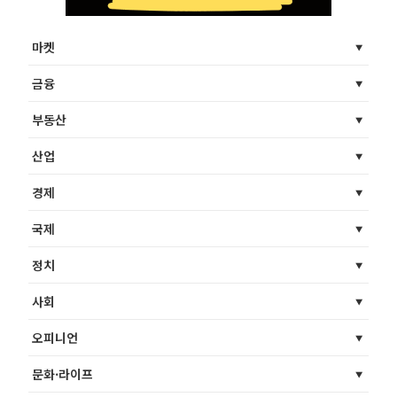
마켓
금융
부동산
산업
경제
국제
정치
사회
오피니언
문화·라이프