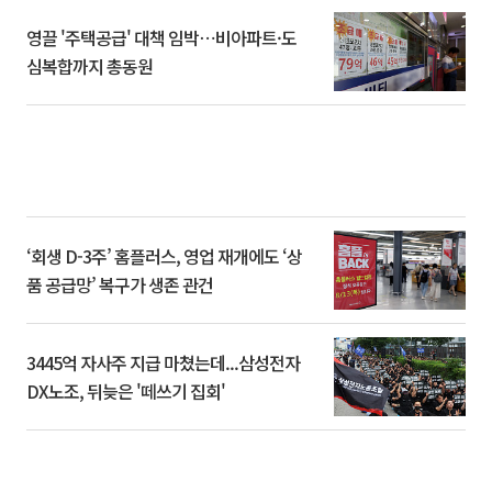
영끌 '주택공급' 대책 임박⋯비아파트·도
심복합까지 총동원
‘회생 D-3주’ 홈플러스, 영업 재개에도 ‘상
품 공급망’ 복구가 생존 관건
3445억 자사주 지급 마쳤는데...삼성전자
DX노조, 뒤늦은 '떼쓰기 집회'