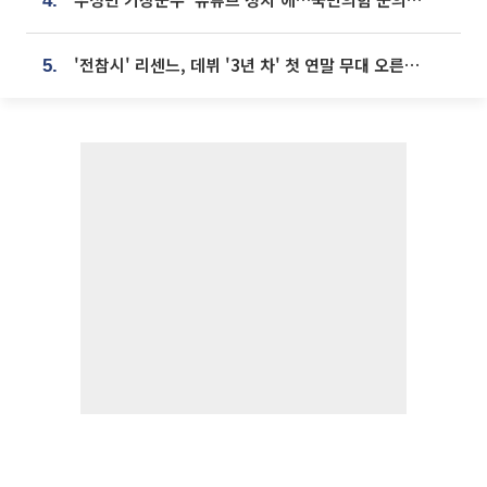
4.
'전참시' 리센느, 데뷔 '3년 차' 첫 연말 무대 오른다⋯"그동안 섭외 안 와"
5.