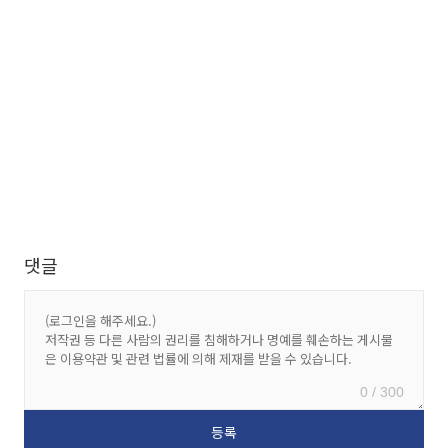
댓글
0 / 300