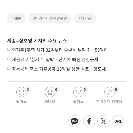
#KIEP
#대외경제정책연구원
#태양광
세종=정호영 기자의 주요 뉴스
실거주1주택 시가 32억부터 종부세 부담↑…50억이면 454→979만원
세금으로 ‘실거주’ 압박…전기차 빠진 생산공제
장특공제 축소·거주공제 10억원 상한 검토…양도세 실거주 중심 개편
0
0
0
0
좋아요
화나요
슬퍼요
추가취재 원해요