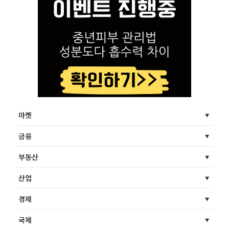
마켓
금융
부동산
산업
경제
국제