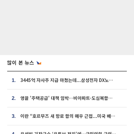
많이 본 뉴스
3445억 자사주 지급 마쳤는데...삼성전자 DX노조, 뒤늦은 '떼쓰기 집회'
1.
영끌 '주택공급' 대책 임박⋯비아파트·도심복합까지 총동원
2.
이란 “호르무즈 새 항로 합의 매우 근접...미국 배상 먼저”
3.
우성빈 기장군수 ‘유튜브 정치’에…국민의힘 군의원들 집단 반발