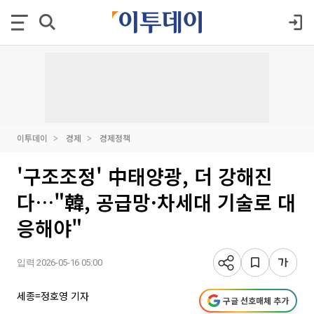
이투데이
경제
경제정책
'구조조정' 中태양광, 더 강해진
다…"韓, 공급망·차세대 기술로 대
응해야"
입력 2026-05-16 05:00
세종=정호영 기자
구글 선호매체 추가