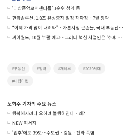
‘더샵중앙로역센터폴’ 1순위 청약 등
한화솔루션, 1.8조 유상증자 일정 재확정…7월 청약
“이제 가격 많이 내려와”…자본시장 큰손들, 국내 부동산 투자 재시동
싸이월드, 10월 부활 예고…그러나 핵심 사업안은 ‘추후 공개’
#부동산
#청약
#재테크
#2030세대
#내집마련
노희주 기자의 주요 뉴스
행복해지려다 오히려 불행해진다⋯왜?
NEW 피서지
'입추'에도 39도⋯수도권ㆍ강원ㆍ전라 폭염