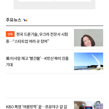
주요뉴스
한국 드론기술, 우크라 전장서 시험
단독
중…“스타트업 여러 곳 참여”
美 미사일 재고 ‘빨간불’…K방산 북미 진출
기대
KBO 폭염 '여름방학' 끝…프로야구 갈 길