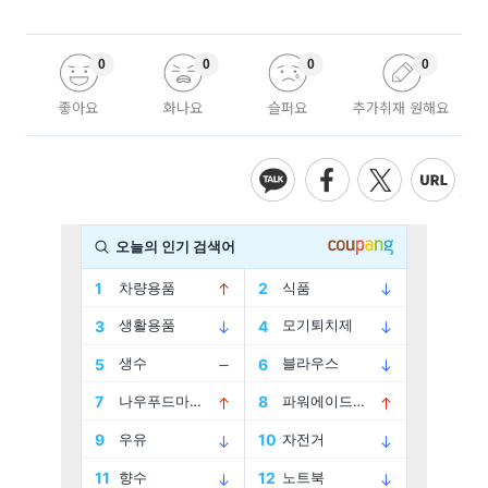
0
0
0
0
좋아요
화나요
슬퍼요
추가취재 원해요