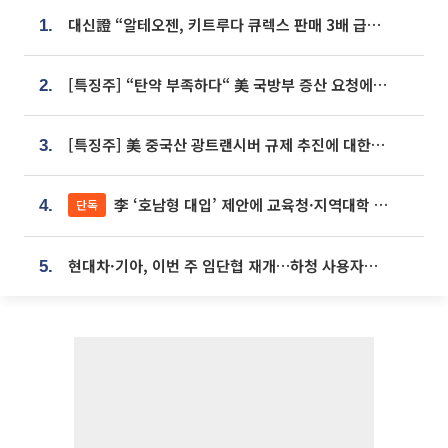
대신證 “알테오젠, 키트루다 큐렉스 판매 3배 급증…목표가 41만원 상향”
1.
[특징주] “탄약 부족하다“ 美 국방부 증산 요청에⋯국내 방산주 급등세
2.
[특징주] 美 중국산 광트랜시버 규제 추진에 대한광통신 등 광통신株 강세
3.
李 ‘호남형 대입’ 제안에 교육청·지역대학 서·논술형 입시 연계 '착수'
단독
4.
현대차·기아, 이번 주 임단협 재개…하청 사용자성 재심도 ‘변수’
5.