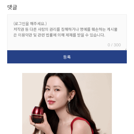
댓글
0 / 300