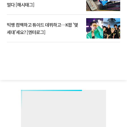
멀다 [해시태그]
빅뱅 컴백하고 튜이드 데뷔하고⋯K팝 '몇
세대'세요? [엔터로그]