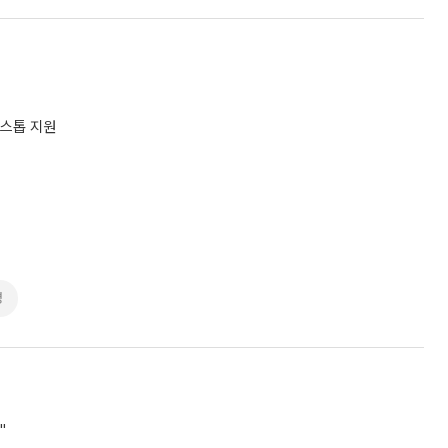
원스톱 지원
명
"