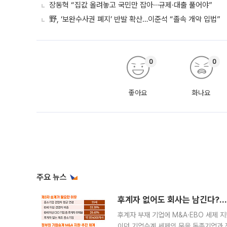
장동혁 “집값 올려놓고 국민만 잡아⋯규제·대출 풀어야”
野, ‘보완수사권 폐지’ 반발 확산…이준석 “졸속 개악 입법”
0
0
좋아요
화나요
주요 뉴스
후계자 없어도 회사는 남긴다?…‘
후계자 부재 기업에 M&A·EBO 세제 
이던 기업승계 세제의 문을 동종기업과 