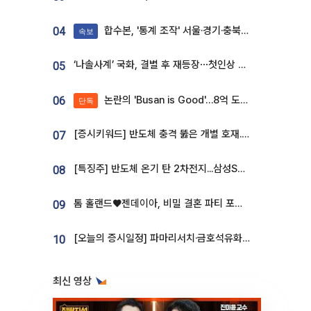
합수본, '통계 조작' 서울·경기·충북 선관위 등 추가 압수수색
04
속보
‘나솔사계’ 국화, 결별 후 재등장⋯첫인상 투표 휩쓸고 ‘인기녀’ 등극
05
논란의 'Busan is Good'…8억 도시브랜드, 용산 대통령실 CI 업체가 수행
06
단독
[증시키워드] 반도체 충격 뚫은 개별 호재...포스코퓨처엠·에코프로·한화솔루션 '눈길'
07
[특징주] 반도체 온기 탄 2차전지...삼성SDI, 장 초반 7% 넘게 껑충
08
톰 홀랜드♥젠데이아, 비밀 결혼 파티 포착⋯호텔 대관비만 9억
09
[오늘의 증시일정] 파마리서치·금호석유화학·코오롱인더·상상인증권 등
10
최신 영상