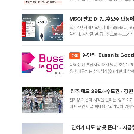
대신 M&A나 임직원 인수(EBO)를 통
늘
MSCI 발표 D-7…후보주 반등
모건스탠리캐피털인터내셔널(MSCI) 8
쏠린다. 지난달 말 급락장으로 후보군의
가능성과 지수 추종 자금 유입 기대가 
논란의 'Busan is Go
단독
박형준 전 부산시장 재임 당시 추진된 부산
용산 대통령실 상징체계(CI) 개발에 참
도시브랜드 사업이 공개 이후 시민 공감
'입추'에도 39도⋯수도권ㆍ강원
절기상 가을의 시작을 알리는 ‘입추’이자
에 따르면 이날 북태평양고기압의 영향으
도, 낮 최고기온은 31~39도로, 전국
"인허가 나도 삽 못 뜬다"…자금