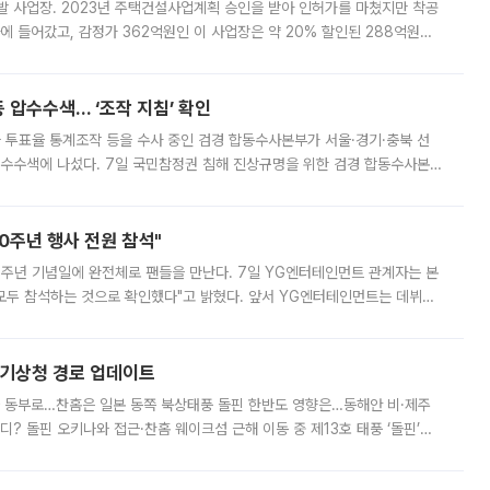
발 사업장. 2023년 주택건설사업계획 승인을 받아 인허가를 마쳤지만 착공
에 들어갔고, 감정가 362억원인 이 사업장은 약 20% 할인된 288억원에
 현재는 4차 공매를 위한 조건 협의가 진행 중이다. 수도권의 주요 주거 배
 압수수색… ‘조작 지침’ 확인
와 투표율 통계조작 등을 수사 중인 검경 합동수사본부가 서울·경기·충북 선
 압수수색에 나섰다. 7일 국민참정권 침해 진상규명을 위한 검경 합동수사본
추가 증거 확보를 위해 중앙선관위, 서울시·경기도·충청북도 선관위, 김포시
10주년 행사 전원 참석"
 10주년 기념일에 완전체로 팬들을 만난다. 7일 YG엔터테인먼트 관계자는 본
 모두 참석하는 것으로 확인했다"고 밝혔다. 앞서 YG엔터테인먼트는 데뷔
사 개최를 공지한 바 있다. 다만 장소를 '8일 오후 서울 모처'로 안내하며 정
본기상청 경로 업데이트
국 동부로…찬홈은 일본 동쪽 북상태풍 돌핀 한반도 영향은…동해안 비·제주
디? 돌핀 오키나와 접근·찬홈 웨이크섬 근해 이동 중 제13호 태풍 ‘돌핀’이
 아마미 지방에 접근하고 있다. 돌핀은 오키나와 부근을 지난 뒤 동중국해