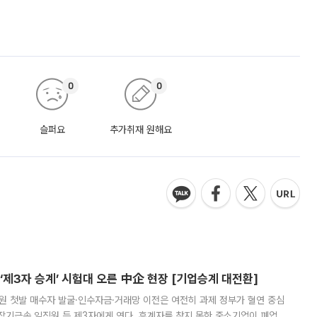
0
0
슬퍼요
추가취재 원해요
제3자 승계’ 시험대 오른 中企 현장 [기업승계 대전환]
지원 첫발 매수자 발굴·인수자금·거래망 이전은 여전히 과제 정부가 혈연 중심
장기근속 임직원 등 제3자에게 연다. 후계자를 찾지 못한 중소기업이 폐업