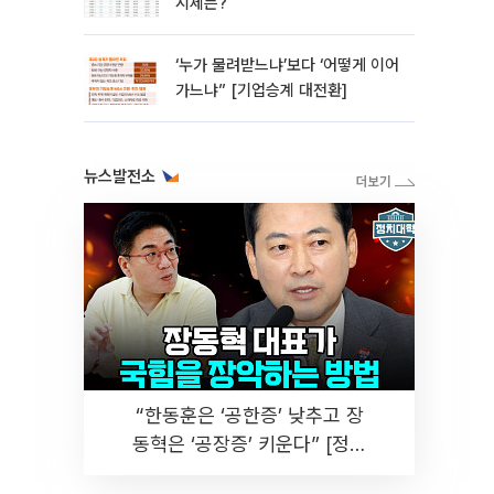
시세는?
‘누가 물려받느냐’보다 ‘어떻게 이어
가느냐” [기업승계 대전환]
뉴스발전소
“한동훈은 ‘공한증’ 낮추고 장
동혁은 ‘공장증’ 키운다” [정치
대학]