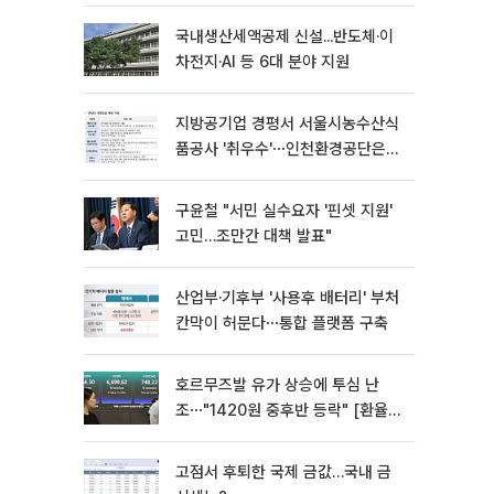
국내생산세액공제 신설...반도체·이
차전지·AI 등 6대 분야 지원
지방공기업 경평서 서울시농수산식
품공사 '취우수'⋯인천환경공단은
'낙제점'
구윤철 "서민 실수요자 '핀셋 지원'
고민…조만간 대책 발표"
산업부·기후부 '사용후 배터리' 부처
칸막이 허문다⋯통합 플랫폼 구축
호르무즈발 유가 상승에 투심 난
조⋯"1420원 중후반 등락" [환율전
망]
고점서 후퇴한 국제 금값…국내 금