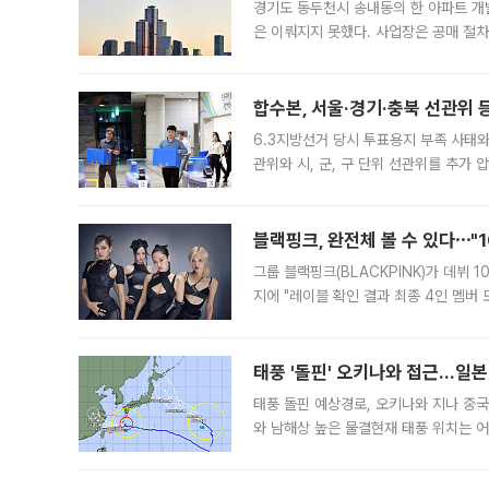
경기도 동두천시 송내동의 한 아파트 개
은 이뤄지지 못했다. 사업장은 공매 절차
3차 공매까지 진행됐으나 모두 유찰됐다.
후
합수본, 서울·경기·충북 선관위 등
6.3지방선거 당시 투표용지 부족 사태
관위와 시, 군, 구 단위 선관위를 추가
부(김태훈 서울중앙지검 3차장검사)는 
블랙핑크, 완전체 볼 수 있다⋯"
그룹 블랙핑크(BLACKPINK)가 데뷔
지에 "레이블 확인 결과 최종 4인 멤버
10주년을 이틀 앞둔 6일 10주년 기념행
확한
태풍 '돌핀' 오키나와 접근…일
태풍 돌핀 예상경로, 오키나와 지나 중
와 남해상 높은 물결현재 태풍 위치는 어
강한 세력을 유지한 채 일본 오키나와와