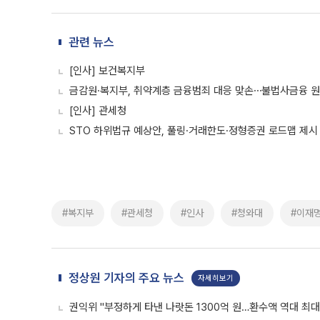
관련 뉴스
[인사] 보건복지부
금감원·복지부, 취약계층 금융범죄 대응 맞손⋯불법사금융 
[인사] 관세청
STO 하위법규 예상안, 풀링·거래한도·정형증권 로드맵 제시
#복지부
#관세청
#인사
#청와대
#이재
정상원 기자의 주요 뉴스
자세히보기
권익위 "부정하게 타낸 나랏돈 1300억 원…환수액 역대 최대