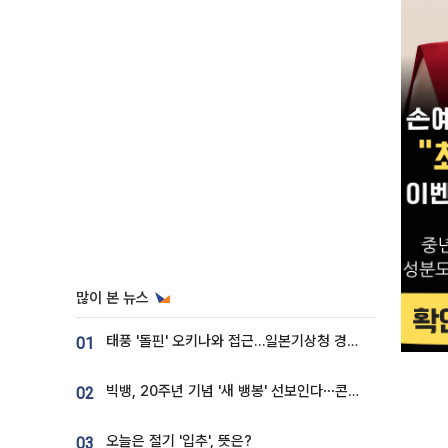
많이 본 뉴스
태풍 '돌핀' 오키나와 접근…일본기상청 경로 업데이트
01
빅뱅, 20주년 기념 '새 뱅봉' 선보인다⋯콘서트 앞두고 팝업 개최
02
오늘은 절기 '입추', 뜻은?
03