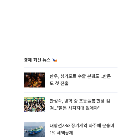
경제 최신 뉴스
한우, 싱가포르 수출 본궤도…한돈
도 첫 진출
한성숙, 방학 중 초등돌봄 현장 점
검…"돌봄 사각지대 없애야"
내항선사와 장기계약 화주에 운송비
1% 세액공제