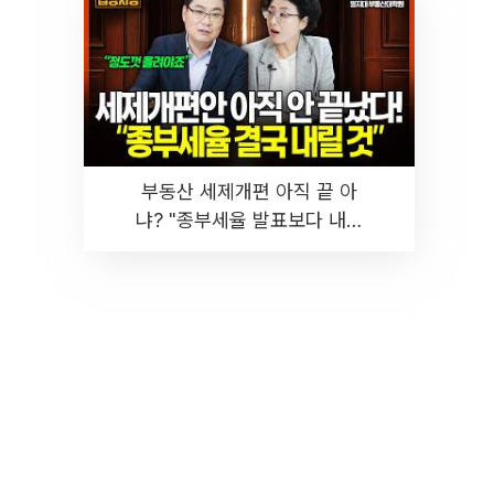
부동산 세제개편 아직 끝 아
냐? "종부세율 발표보다 내릴
것" 장기거주·양도세 전망 I 집
땅지성 I 김인만, 진미윤