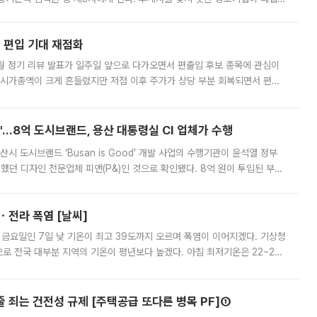
해 기술과 일자리를 남기도록 하겠다는 취지다. 다만 세금 감면만으로 거래를
에 편입 기대 재점화
월 정기 리뷰 발표가 일주일 앞으로 다가오면서 편출입 후보 종목에 관심이
 시가총액이 크게 흔들렸지만 저점 이후 주가가 상당 부분 회복되면서 편입
다시 부각되고 있다. 7일 금융투자업계에 따르면 MSCI는 한국시간으로 오는
od'…8억 도시브랜드, 용산 대통령실 CI 업체가 수행
시 도시브랜드 ‘Busan is Good’ 개발 사업의 수행기관이 윤석열 정부
여했던 디자인 전문업체 피앤(P&)인 것으로 확인됐다. 8억 원이 투입된 부산
 부족과 디자인 정체성 논란에 휩싸였던 만큼, 사업 선정 과정과 결과물에
ㆍ전라 폭염 [날씨]
 금요일인 7일 낮 기온이 최고 39도까지 오르며 폭염이 이어지겠다. 기상청
로 전국 대부분 지역의 기온이 평년보다 높겠다. 아침 최저기온은 22~27
 대부분 지역에 폭염특보가 발효된 가운데 최고체감온도는 35도 안팎까지 올라
줄 죄는 건전성 규제 [주택공급 또다른 병목 PF]①