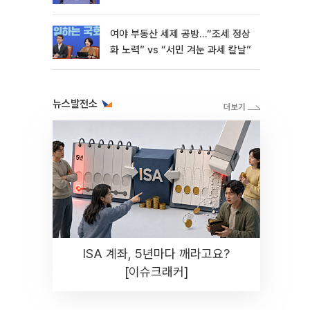
재난"
여야 부동산 세제 공방…“조세 정상
화 노력” vs “서민 겨눈 과세 칼날”
뉴스발전소
ISA 계좌, 5년마다 깨라고요?
[이슈크래커]