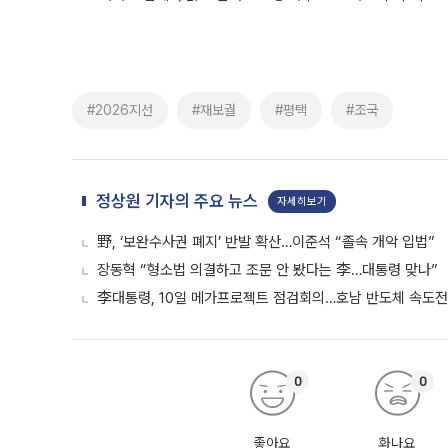
#2026지선
#재보궐
#평택
#조국
정상원 기자의 주요 뉴스
자세히보기
野, ‘보완수사권 폐지’ 반발 확산…이준석 “졸속 개악 입법”
장동혁 “형소법 의결하고 조문 안 봤다는 李…대통령 맞나”
李대통령, 10일 메가프로젝트 점검회의…호남 반도체 속도전
0
0
좋아요
화나요