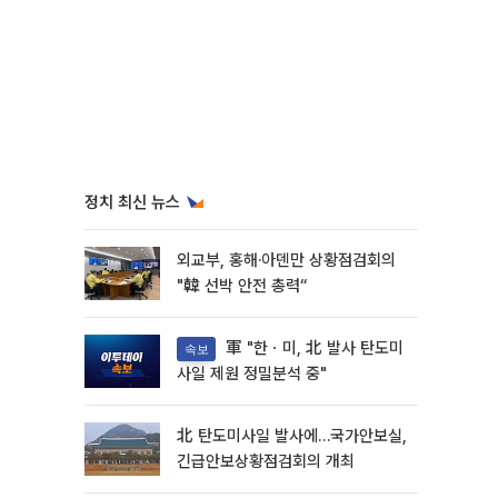
정치 최신 뉴스
외교부, 홍해·아덴만 상황점검회의
"韓 선박 안전 총력“
軍 "한ㆍ미, 北 발사 탄도미
속보
사일 제원 정밀분석 중"
北 탄도미사일 발사에…국가안보실,
긴급안보상황점검회의 개최