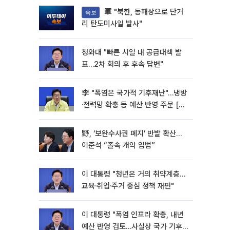
軍 "북한, 동해상으로 단거
속보
리 탄도미사일 발사"
청와대 "빠른 시일 내 공급대책 발
표…2차 회의 후 후속 답변"
李 "폭염은 국가적 기후재난"…냉방
·전력망 확충 등 예산 반영 주문 [종
합]
野, ‘보완수사권 폐지’ 반발 확산…
이준석 “졸속 개악 입법”
이 대통령 "청년은 거의 취약계층…
교육·취업·주거 중심 정책 재편"
이 대통령 "폭염 인프라 확충, 내년
예산 반영 검토…사실상 국가 기후