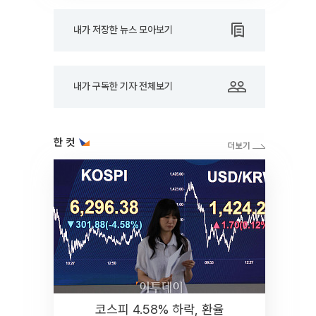
내가 저장한 뉴스 모아보기
내가 구독한 기자 전체보기
한 컷
코스피 4.58% 하락, 환율