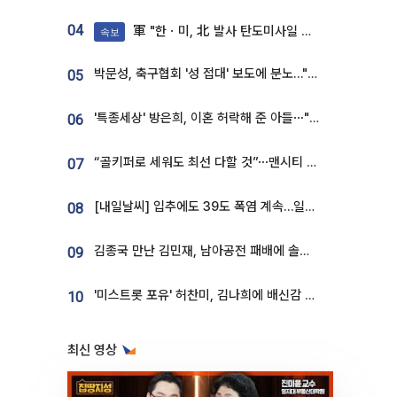
04
軍 "한ㆍ미, 北 발사 탄도미사일 제원 정밀분석 중"
속보
박문성, 축구협회 '성 접대' 보도에 분노…"다 말아먹으려고 작정했나"
05
'특종세상' 방은희, 이혼 허락해 준 아들⋯"너무 잘 커줬다" 오열
06
“골키퍼로 세워도 최선 다할 것”⋯맨시티 누네스, 주전 경쟁 각오 [인터뷰]
07
[내일날씨] 입추에도 39도 폭염 계속…일부 지역 소나기
08
김종국 만난 김민재, 남아공전 패배에 솔직한 속내⋯"선수들도 못하긴 했다"
09
'미스트롯 포유' 허찬미, 김나희에 배신감 든 사연⋯"이상준 추천해주더라"
10
최신 영상