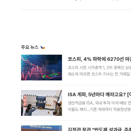
주요 뉴스
코스피, 4% 하락에 6270선 마
코스피 시장 시가총액 1, 2위 종목인 
래소에 따르면 코스피 지수는 전 거래일 대
1.81% 내린 6478.75에 출발한 코
다. 이날 오전
ISA 계좌, 5년마다 깨라고요? 
생산적금융 ISA, 국내 투자 이자·배당
이월도 폐지…기존 계좌까지 적용청년형 
는 5년마다 계좌를 해지하라는 건가요?”
편을
김정관 장관 “반도체 성과급, 