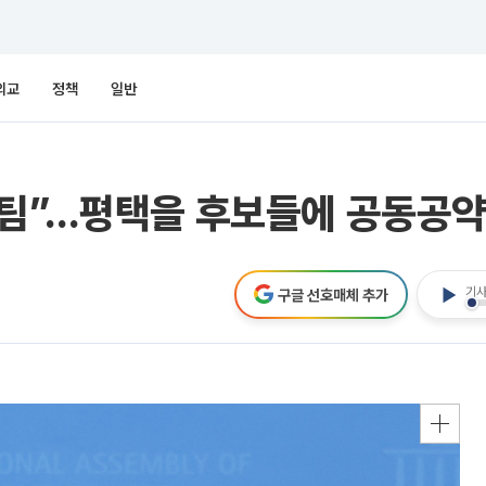
외교
정책
일반
원팀”…평택을 후보들에 공동공약
기사
구글 선호매체 추가