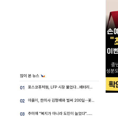
많이 본 뉴스
포스코퓨처엠, LFP 시장 뚫었다…배터리사와 대규모 장기 공급 합의
01
아옳이, 한의사 김형배와 벌써 200일⋯꽃다발 들고 "프러포즈 아냐"
02
추미애 "복지가 아니라 도민이 늘었다"…재정난 책임론 정면돌파
03