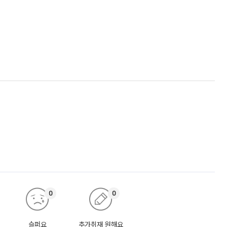
0
0
슬퍼요
추가취재 원해요