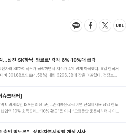
감…삼전·SK하닉 '와르르' 각각 6%·10%대 급락
삼성전자와 SK하이닉스가 급락하면서 지수가 4% 넘게 하락했다. 6일 한국거
비 301.88포인트(4.58%) 내린 6296.38에 장을 마감했다. 전장보다
스피는 장중 한때 6550.94까지 오르기도 했으나 6238.32까지 밀리기도 했
[이슈크래커]
 전액 비과세일반 ISA는 최장 5년…손익통산·과세이연 단절미사용 납입 한도
납입액 10% 소득공제…“10% 환급”은 아냐 “오랫동안 운용하라더니 이제
 ‘만능 절세 통장’으로 불리는 개인종합자산관리계좌(ISA)가 두 갈래로 개
주총 승인 받도록”…상법·자본시장법 개정 시사