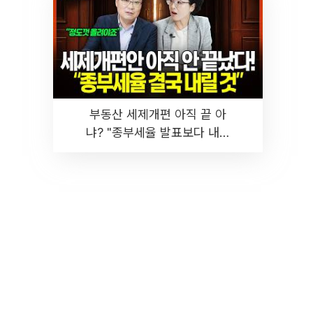
부동산 세제개편 아직 끝 아
냐? "종부세율 발표보다 내릴
것" 장기거주·양도세 전망 I 집
땅지성 I 김인만, 진미윤