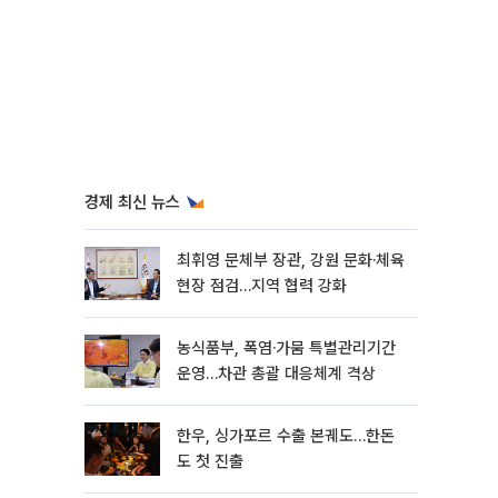
경제 최신 뉴스
최휘영 문체부 장관, 강원 문화·체육
현장 점검…지역 협력 강화
농식품부, 폭염·가뭄 특별관리기간
운영…차관 총괄 대응체계 격상
한우, 싱가포르 수출 본궤도…한돈
도 첫 진출