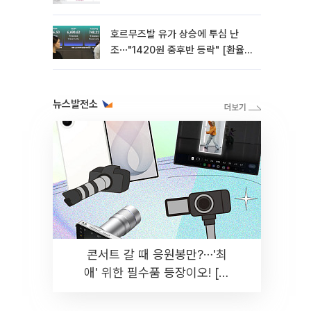
호르무즈발 유가 상승에 투심 난
조⋯"1420원 중후반 등락" [환율전
망]
뉴스발전소
콘서트 갈 때 응원봉만?⋯'최
애' 위한 필수품 등장이오! [솔
드아웃]