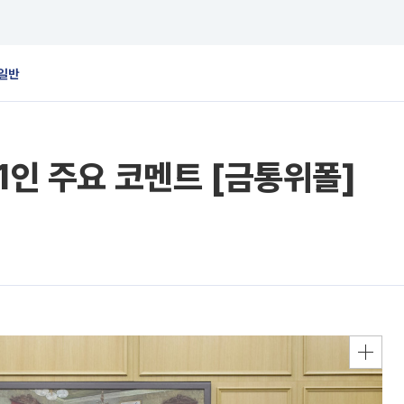
일반
1인 주요 코멘트 [금통위폴]