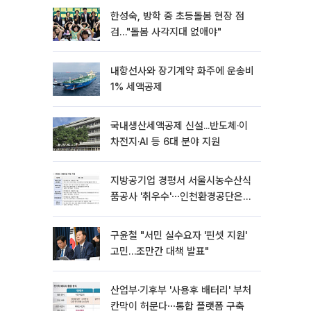
한성숙, 방학 중 초등돌봄 현장 점
검…"돌봄 사각지대 없애야"
내항선사와 장기계약 화주에 운송비
1% 세액공제
국내생산세액공제 신설...반도체·이
차전지·AI 등 6대 분야 지원
지방공기업 경평서 서울시농수산식
품공사 '취우수'⋯인천환경공단은
'낙제점'
구윤철 "서민 실수요자 '핀셋 지원'
고민…조만간 대책 발표"
산업부·기후부 '사용후 배터리' 부처
칸막이 허문다⋯통합 플랫폼 구축