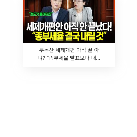
부동산 세제개편 아직 끝 아
냐? "종부세율 발표보다 내릴
것" 장기거주·양도세 전망 I 집
땅지성 I 김인만, 진미윤