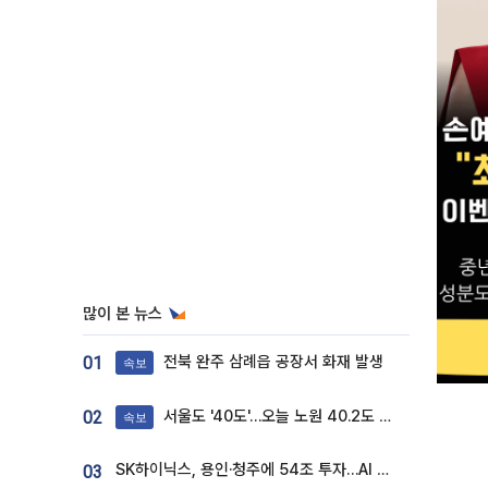
많이 본 뉴스
전북 완주 삼례읍 공장서 화재 발생
01
속보
서울도 '40도'…오늘 노원 40.2도 기록
02
속보
SK하이닉스, 용인·청주에 54조 투자…AI 메모리 생산기지 키운다
03