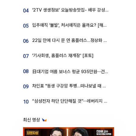
'2TV 생생정보' 오늘방송맛집- 배우 강성진 단골! 쌀국수ㆍ푸팟퐁 커리 맛집 '블○○○'
04
입추매직 '불발', 처서매직은 올까요? [해시태그]
05
22일 만에 다시 문 연 홈플러스…정상화 바쁜데 재고 없어 ‘발동동’[가보니]
06
'기사회생, 홈플러스 재개장' [포토]
07
08
日대기업 여름 보너스 평균 935만원⋯건설회사 1800만 넘어
차인표 "동생 구강암 투병…떠나보낼 때 가장 힘들었다”
09
“삼성전자 하단 단단해질 것”⋯레버리지 규제에 쏠림 완화 [찐코노미]
10
최신 영상