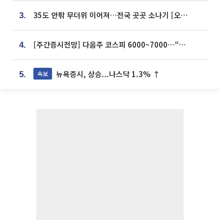
35도 안팎 무더위 이어져…전국 곳곳 소나기 [오늘 날씨]
3.
[주간증시전망] 다음주 코스피 6000~7000⋯“外人 수급은 정책이 변수”
4.
뉴욕증시, 상승...나스닥 1.3% ↑
속보
5.