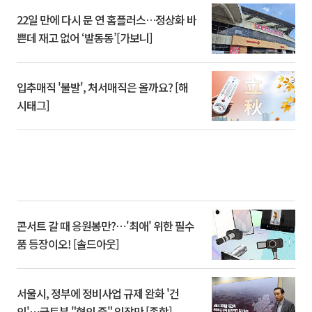
22일 만에 다시 문 연 홈플러스…정상화 바
쁜데 재고 없어 ‘발동동’[가보니]
입추매직 '불발', 처서매직은 올까요? [해
시태그]
콘서트 갈 때 응원봉만?⋯'최애' 위한 필수
품 등장이오! [솔드아웃]
서울시, 정부에 정비사업 규제 완화 '건
의'⋯국토부 "협의 중" 입장만 [종합]