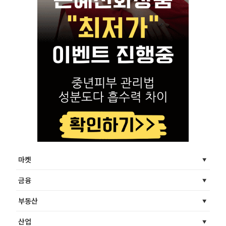
마켓
금융
부동산
산업