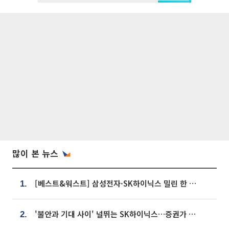
많이 본 뉴스
[베스트&워스트] 삼성전자·SK하이닉스 밀린 한 주…상상인증권은 85% 급등
1.
'불안과 기대 사이' 널뛰는 SK하이닉스…증권가 "HBM4·LTA 기반 펀터멘털 견고"
2.