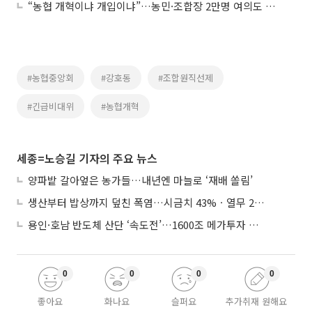
“농협 개혁이냐 개입이냐”…농민·조합장 2만명 여의도 집결
#농협중앙회
#강호동
#조합원직선제
#긴급비대위
#농협개혁
세종=노승길 기자의 주요 뉴스
양파밭 갈아엎은 농가들…내년엔 마늘로 ‘재배 쏠림’
생산부터 밥상까지 덮친 폭염…시금치 43%ㆍ열무 28% 급등
용인·호남 반도체 산단 ‘속도전’…1600조 메가투자 이행 총력
0
0
0
0
좋아요
화나요
슬퍼요
추가취재 원해요