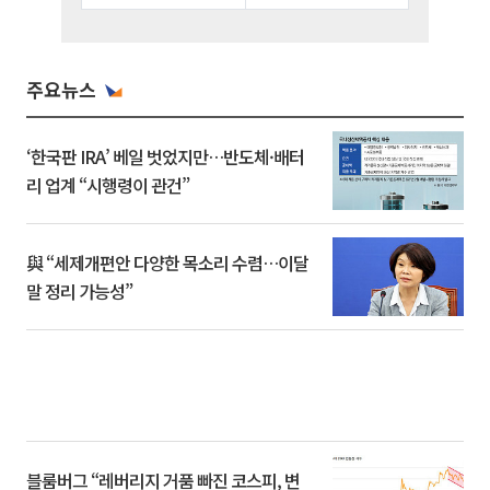
주요뉴스
‘한국판 IRA’ 베일 벗었지만…반도체·배터
리 업계 “시행령이 관건”
與 “세제개편안 다양한 목소리 수렴…이달
말 정리 가능성”
블룸버그 “레버리지 거품 빠진 코스피, 변