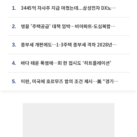
3445억 자사주 지급 마쳤는데...삼성전자 DX노조, 뒤늦은 '떼쓰기 집회'
1.
영끌 '주택공급' 대책 임박⋯비아파트·도심복합까지 총동원
2.
종부세 개편에도…1·3주택 종부세 격차 2028년부터 확대
3.
바다 태운 폭염에…회 한 접시도 ‘히트플레이션’
4.
이란, 미국에 호르무즈 합의 조건 제시…美 “경기 아직 안 끝나” [종합]
5.