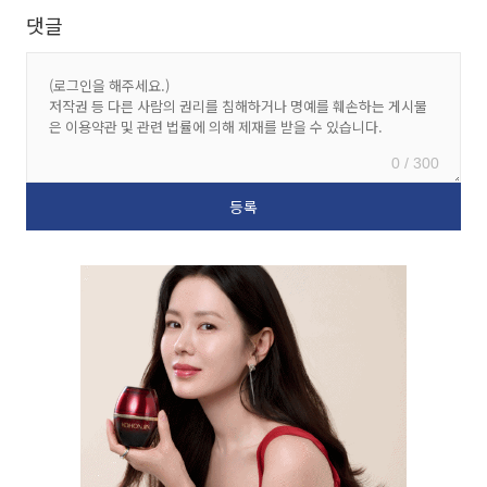
댓글
0 / 300