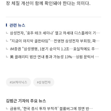
장 체질 개선이 함께 확인돼야 한다는 의미다.
관련 뉴스
삼성전자, '호주 테크 세미나' 열고 차세대 디스플레이 기술 선보여
“지금이 마지막 골든타임”…전영현 삼성전자 부회장, 파업 앞두고 임원 소집
iM증권 "삼성생명, 1분기 순이익 1.2조…호실적에도 주가 변수는 삼성전자"
美 클래리티 법안 연내 통과 가능성 13%…상원 문턱서 제동
#SK하이닉스
#삼성전자
김범근 기자의 주요 뉴스
금융위, ‘한국 증시 투자 부적격’ 블룸버그에 정면 반박…“근거 불분명”