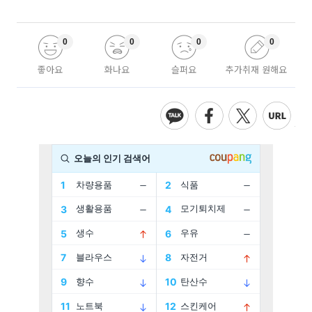
0
0
0
0
좋아요
화나요
슬퍼요
추가취재 원해요