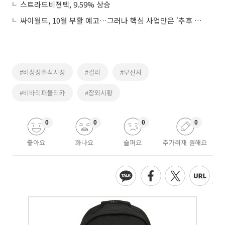
스트라드비젼텍, 9.59% 상승
싸이월드, 10월 부활 예고…그러나 핵심 사업안은 ‘추후 공개’
#비상장주식시장
#컬리
#무신사
#비바리퍼블리카
#장외시황
0
0
0
0
좋아요
화나요
슬퍼요
추가취재 원해요