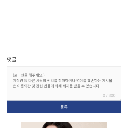
댓글
0 / 300