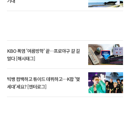
기대
KBO 폭염 '여름방학' 끝…프로야구 갈 길
멀다 [해시태그]
빅뱅 컴백하고 튜이드 데뷔하고⋯K팝 '몇
세대'세요? [엔터로그]