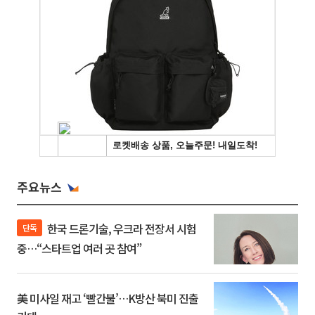
주요뉴스
한국 드론기술, 우크라 전장서 시험
단독
중…“스타트업 여러 곳 참여”
美 미사일 재고 ‘빨간불’…K방산 북미 진출