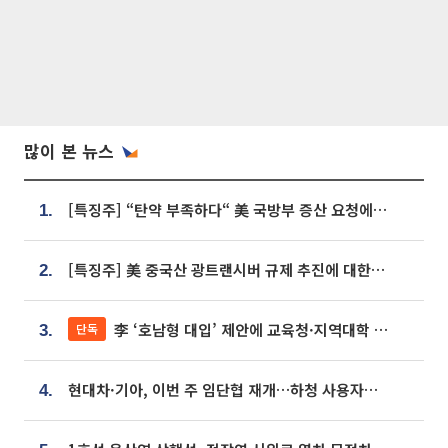
많이 본 뉴스
[특징주] “탄약 부족하다“ 美 국방부 증산 요청에⋯국내 방산주 급등세
1.
[특징주] 美 중국산 광트랜시버 규제 추진에 대한광통신 등 광통신株 강세
2.
李 ‘호남형 대입’ 제안에 교육청·지역대학 서·논술형 입시 연계 '착수'
단독
3.
현대차·기아, 이번 주 임단협 재개…하청 사용자성 재심도 ‘변수’
4.