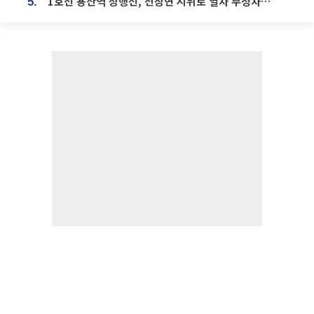
1호선 용산역 상행선, 전장연 시위로 열차 무정차 운행
5.