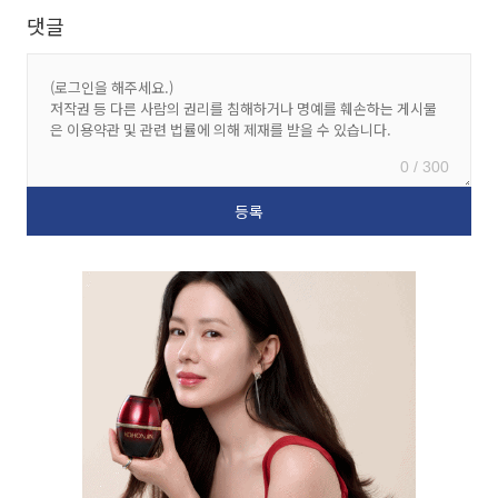
댓글
0 / 300