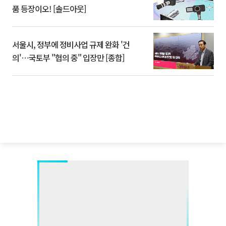
품 등장이오! [솔드아웃]
서울시, 정부에 정비사업 규제 완화 '건
의'⋯국토부 "협의 중" 입장만 [종합]