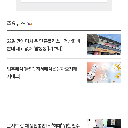
주요뉴스
22일 만에 다시 문 연 홈플러스…정상화 바
쁜데 재고 없어 ‘발동동’[가보니]
입추매직 '불발', 처서매직은 올까요? [해
시태그]
콘서트 갈 때 응원봉만?⋯'최애' 위한 필수