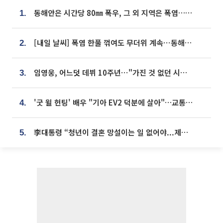
동해안은 시간당 80㎜ 폭우, 그 외 지역은 폭염…‘극과 극 날씨’
1.
[내일 날씨] 폭염 한풀 꺾여도 무더위 계속⋯동해안 이틀 연속 비
2.
임영웅, 어느덧 데뷔 10주년⋯"가진 것 없던 시절, 내 앞엔 20명의 팬뿐"
3.
'굿 윌 헌팅' 배우 "기아 EV2 덕분에 살아"…교통사고 후 안전성 극찬
4.
李대통령 “청년이 결혼 망설이는 일 없어야...제도상 불이익 조사”
5.