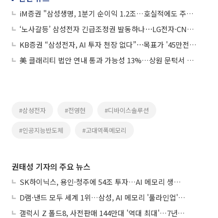
iM증권 "삼성생명, 1분기 순이익 1.2조…호실적에도 주가 변수는 삼성전자"
‘노사갈등’ 삼성전자 긴급조정권 발동하나⋯LG전자·CNS 강세
KB증권 “삼성전자, AI 투자 천장 없다”⋯목표가 '45만전자' 상향
美 클래리티 법안 연내 통과 가능성 13%…상원 문턱서 제동
#삼성전자
#전영현
#디바이스솔루션
#인공지능반도체
#고대역폭메모리
권태성 기자의 주요 뉴스
SK하이닉스, 용인·청주에 54조 투자…AI 메모리 생산기지 키운다
D램·낸드 모두 세계 1위…삼성, AI 메모리 '풀라인업'으로 승부
갤럭시 Z 폴드8, 사전판매 144만대 '역대 최대'…7년만에 갤노트10 기록 넘어