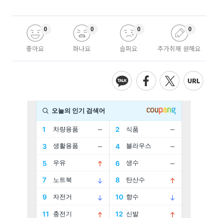
0
0
0
0
좋아요
화나요
슬퍼요
추가취재 원해요