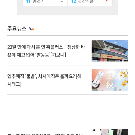
주요뉴스
22일 만에 다시 문 연 홈플러스…정상화 바
쁜데 재고 없어 ‘발동동’[가보니]
입추매직 '불발', 처서매직은 올까요? [해
시태그]