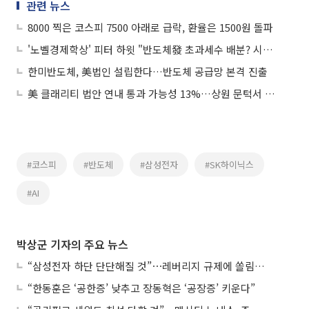
관련 뉴스
8000 찍은 코스피 7500 아래로 급락, 환율은 1500원 돌파
'노벨경제학상' 피터 하윗 "반도체發 초과세수 배분? 시기상조"
한미반도체, 美법인 설립한다…반도체 공급망 본격 진출
美 클래리티 법안 연내 통과 가능성 13%…상원 문턱서 제동
#코스피
#반도체
#삼성전자
#SK하이닉스
#AI
박상군 기자의 주요 뉴스
“삼성전자 하단 단단해질 것”⋯레버리지 규제에 쏠림 완화
“한동훈은 ‘공한증’ 낮추고 장동혁은 ‘공장증’ 키운다”