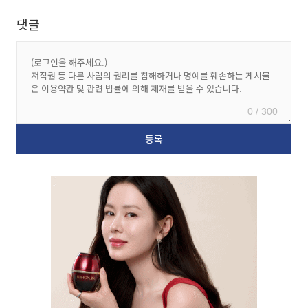
댓글
0 / 300