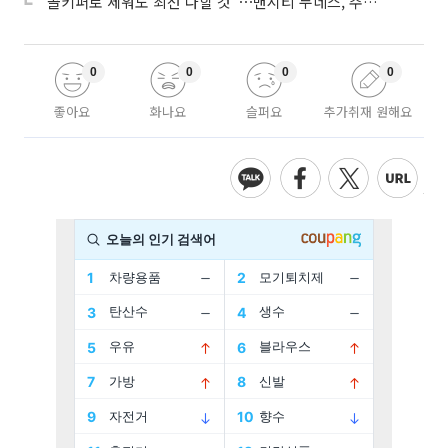
“골키퍼로 세워도 최선 다할 것”⋯맨시티 누네스, 주전 경쟁 각오
0
0
0
0
좋아요
화나요
슬퍼요
추가취재 원해요