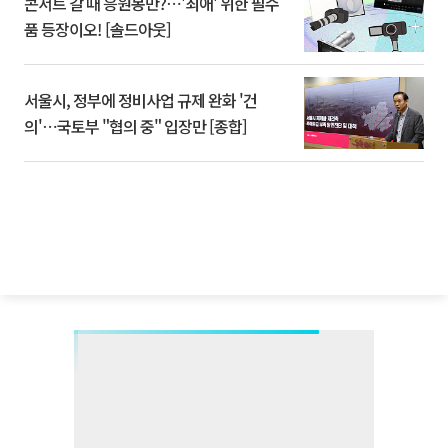
콘서트 갈 때 응원봉만?⋯'최애' 위한 필수
품 등장이오! [솔드아웃]
서울시, 정부에 정비사업 규제 완화 '건
의'⋯국토부 "협의 중" 입장만 [종합]