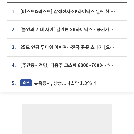
[베스트&워스트] 삼성전자·SK하이닉스 밀린 한 주…상상인증권은 85% 급등
1.
'불안과 기대 사이' 널뛰는 SK하이닉스…증권가 "HBM4·LTA 기반 펀터멘털 견고"
2.
35도 안팎 무더위 이어져…전국 곳곳 소나기 [오늘 날씨]
3.
[주간증시전망] 다음주 코스피 6000~7000⋯“外人 수급은 정책이 변수”
4.
뉴욕증시, 상승...나스닥 1.3% ↑
속보
5.