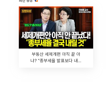
최신 영상
부동산 세제개편 아직 끝 아
냐? "종부세율 발표보다 내릴
것" 장기거주·양도세 전망 I 집
땅지성 I 김인만, 진미윤