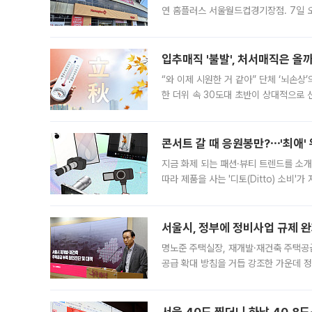
연 홈플러스 서울월드컵경기장점. 7일 
우유, 과일 같은 신선식품이 차근차근 자
입추매직 '불발', 처서매직은 올
“와 이제 시원한 거 같아” 단체 ‘뇌손상
한 더위 속 30도대 초반이 상대적으로
지역에 있었습니다. 7월 말에는 서풍과
콘서트 갈 때 응원봉만?⋯'최애'
지금 화제 되는 패션·뷰티 트렌드를 소개
따라 제품을 사는 '디토(Ditto) 소비
어디일까요? 아이돌 콘서트 시작을 기다
서울시, 정부에 정비사업 규제 완화
명노준 주택실장, 재개발·재건축 주택공
공급 확대 방침을 거듭 강조한 가운데 정
면 반박하고 나섰다. 명노준 서울시 주택