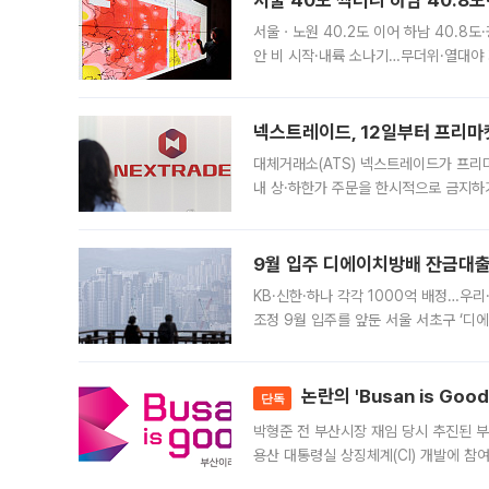
서울 40도 찍더니 하남 40.8도
서울ㆍ노원 40.2도 이어 하남 40.8도
안 비 시작·내륙 소나기…무더위·열대야 
에서도 40도를 웃도는 기온이 관측됐다
의 극심한
넥스트레이드, 12일부터 프리마
대체거래소(ATS) 넥스트레이드가 프리
내 상·하한가 주문을 한시적으로 금지하
가 체결 사례와 관련해 설명자료를 내고
9월 입주 디에이치방배 잔금대출
KB·신한·하나 각각 1000억 배정…우
조정 9월 입주를 앞둔 서울 서초구 ‘디
은행과 NH농협은행도 대출 취급을 검토
민은행
논란의 'Busan is Go
단독
박형준 전 부산시장 재임 당시 추진된 부산
용산 대통령실 상징체계(CI) 개발에 참
도시브랜드 사업이 공개 이후 시민 공감