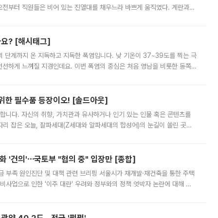
오전부터 직원들은 비어 있는 진열대를 채우느라 바쁘게 움직였다. 계란과
리를 잡기 시작했지만, 매장 곳곳엔 여전히 텅 빈 매대가 먼저 눈에 들어왔
까요? [해시태그]
’의 단계까지 온 지독하고 지독한 폭염입니다. 낮 기온이 37~39도를 찍는 극
 선선하게 느껴질 지경인데요. 이번 폭염의 중심은 처음 영남을 비롯한 동쪽
 북서풍이 산맥을 넘어 영남 쪽으로 내려오면서 뜨겁고 건조해졌는데요.
 위한 필수품 등장이오! [솔드아웃]
합니다. 자신의 취향, 가치관과 유사하거나 인기 있는 인물 혹은 콘텐츠를
'가 자리 잡은 오늘, 잘파세대(Z세대와 알파세대의 합성어)의 눈길이 쏠린 곳은
리는 공연장. 응원봉만큼이나 눈에 띄는 게 있습니다. 공연이 시작되기
 '건의'⋯국토부 "협의 중" 입장만 [종합]
급 부족 원인진단 및 대책 관련 브리핑 서울시가 재개발·재건축을 통한 주택
비사업으로 인한 '이주 대란' 우려와 정부와의 정책 엇박자 논란에 대해 정
실장은 2031년까지 31만 가구 착공 목표에 차질이 없다는 입장이나,