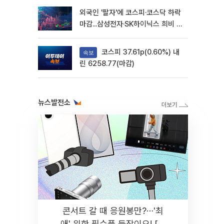
외국인 '팔자'에 코스피·코스닥 하락
마감...삼성전자·SK하이닉스 희비 갈
려
코스피 37.61p(0.60%) 내
속보
린 6258.77(마감)
뉴스발전소
콘서트 갈 때 응원봉만?⋯'최
애' 위한 필수품 등장이오! [솔