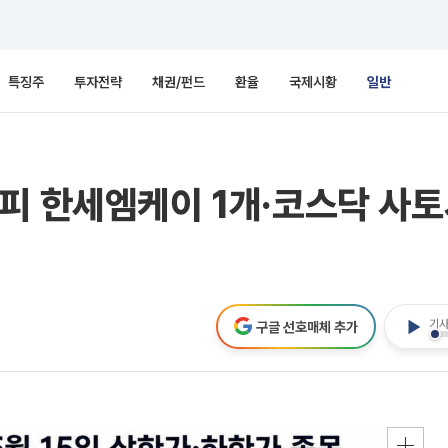
특징주
투자전략
채권/펀드
환율
국제시황
일반
피 한세엠케이 1개·코스닥 사토
기사
구글 선호매체 추가