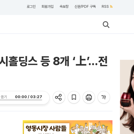
로그인
회원가입
속보창
신문/PDF 구독
RSS
시홀딩스 등 8개 ‘上’…전
00:00 / 03:27
 듣기