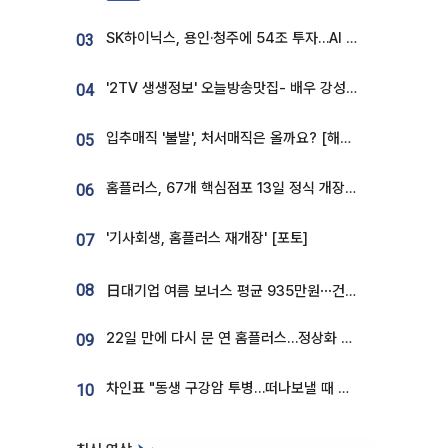
SK하이닉스, 용인·청주에 54조 투자…AI 메모리 생산기지 키운다
03
'2TV 생생정보' 오늘방송맛집- 배우 강성진 단골! 쌀국수ㆍ푸팟퐁 커리 맛집 '블○○○'
04
입추매직 '불발', 처서매직은 올까요? [해시태그]
05
홈플러스, 67개 핵심점포 13일 정식 개장…영업 재개 속도
06
'기사회생, 홈플러스 재개장' [포토]
07
08
日대기업 여름 보너스 평균 935만원⋯건설회사 1800만 넘어
22일 만에 다시 문 연 홈플러스…정상화 바쁜데 재고 없어 ‘발동동’[가보니]
09
차인표 "동생 구강암 투병…떠나보낼 때 가장 힘들었다”
10