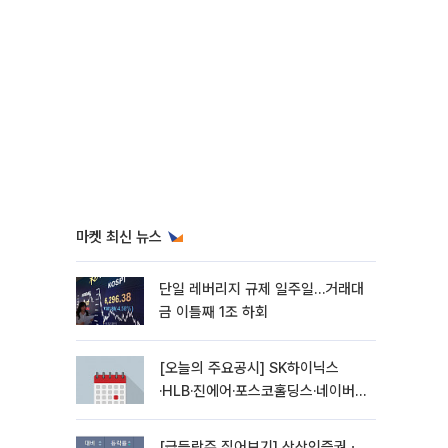
마켓 최신 뉴스
단일 레버리지 규제 일주일…거래대
금 이틀째 1조 하회
[오늘의 주요공시] SK하이닉스
·HLB·진에어·포스코홀딩스·네이버·
대우건설 등
[급등락주 짚어보기] 상상인증권ㆍ