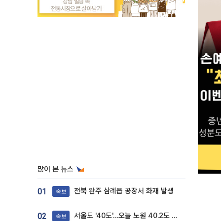
많이 본 뉴스
전북 완주 삼례읍 공장서 화재 발생
01
속보
서울도 '40도'…오늘 노원 40.2도 기록
02
속보