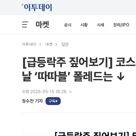
마켓
공시
시황
시세
장외/IPO
이투데이
마켓
일반
[급등락주 짚어보기] 코스
날 ‘따따블’ 폴레드는 ↓
수정 2026-05-15 18:28
정수천 기자
구독