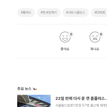
#폴레드
#한세엠케이
#사토시홀딩스
#DKME
0
0
좋아요
화나요
주요 뉴스
22일 만에 다시 문 연 홈플러스
서울월드컵경기장점 67명 출근해 재개점 