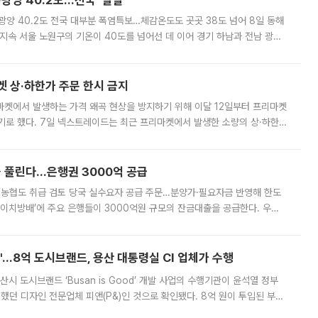
·광양 40.2도…전국 '펄펄'
·광양 40.2도 전국 대부분 폭염특보…체감온도도 곳곳 38도 넘어 8일 동해
지속 서울 노원구의 기온이 40도를 넘어선 데 이어 경기 하남과 전남 광양
. 전국 대부분 지역에 폭염특보가 내려진 가운데 곳곳에서 39~40도 안팎
켓 상·하한가 주문 한시 금지
마켓에서 발생하는 가격 왜곡 현상을 방지하기 위해 이달 12일부터 프리마켓
기로 했다. 7일 넥스트레이드는 최근 프리마켓에서 발생한 소량의 상·하한
, 주문 오류로 인한 가격 급등락을 최소화하기 위한 비상 대응방안을 발표
 풀린다…은행권 3000억 공급
리·농협도 취급 검토 당국 실수요자 공급 주문…분양가·필요자금 반영해 한도
에이치방배’에 주요 은행들이 3000억원 규모의 잔금대출을 공급한다. 우리
하고 있어 향후 공급 규모가 늘어날 전망이다. 7일 금융권에 따르면 KB국
od'…8억 도시브랜드, 용산 대통령실 CI 업체가 수행
시 도시브랜드 ‘Busan is Good’ 개발 사업의 수행기관이 윤석열 정부
여했던 디자인 전문업체 피앤(P&)인 것으로 확인됐다. 8억 원이 투입된 부산
 부족과 디자인 정체성 논란에 휩싸였던 만큼, 사업 선정 과정과 결과물에