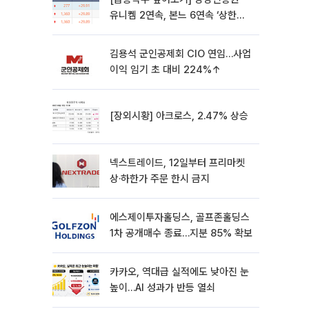
유니켐 2연속, 본느 6연속 ‘상한
가’⋯M&A 훈풍 분 증시
김용석 군인공제회 CIO 연임…사업
이익 임기 초 대비 224%↑
[장외시황] 아크로스, 2.47% 상승
넥스트레이드, 12일부터 프리마켓
상·하한가 주문 한시 금지
에스제이투자홀딩스, 골프존홀딩스
1차 공개매수 종료…지분 85% 확보
카카오, 역대급 실적에도 낮아진 눈
높이…AI 성과가 반등 열쇠