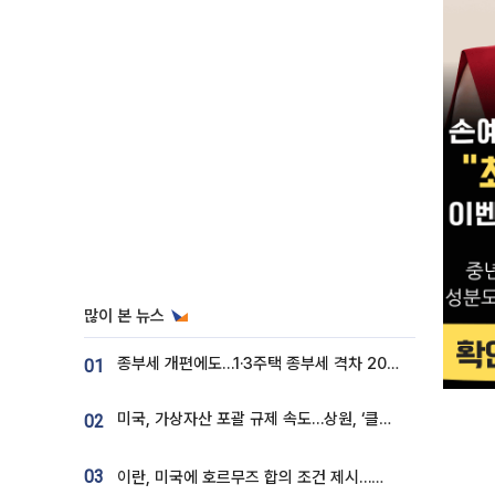
많이 본 뉴스
종부세 개편에도…1·3주택 종부세 격차 2028년부터 확대
01
미국, 가상자산 포괄 규제 속도…상원, ‘클래리티법’ 9월 절차투표 추진
02
03
이란, 미국에 호르무즈 합의 조건 제시…美 “경기 아직 안 끝나” [종합]