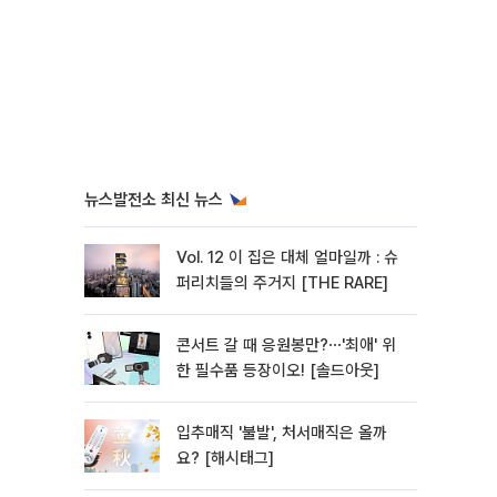
뉴스발전소 최신 뉴스
Vol. 12 이 집은 대체 얼마일까 : 슈
퍼리치들의 주거지 [THE RARE]
콘서트 갈 때 응원봉만?⋯'최애' 위
한 필수품 등장이오! [솔드아웃]
입추매직 '불발', 처서매직은 올까
요? [해시태그]