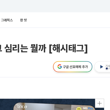
그래픽스
한 컷
 그 심리는 뭘까 [해시태그]
기사
구글 선호매체 추가