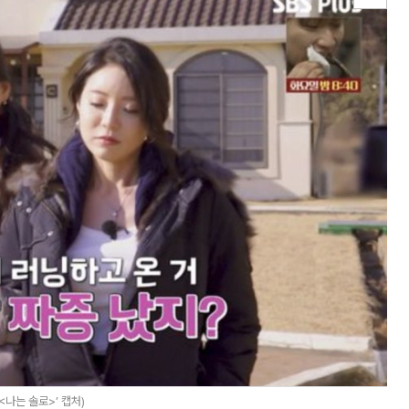
<나는 솔로>’ 캡처)