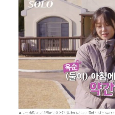
▲'나는 솔로' 31기 뒷담화 만행 논란 (출처=ENA·SBS 플러스 ‘나는 SOLO 