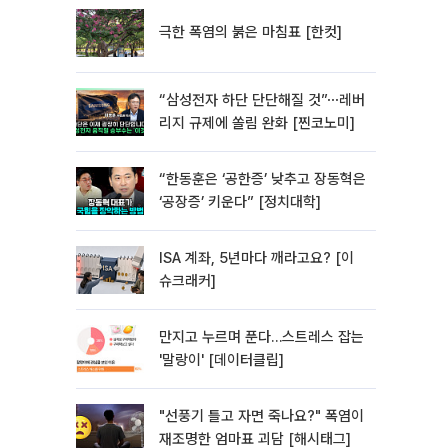
극한 폭염의 붉은 마침표 [한컷]
“삼성전자 하단 단단해질 것”⋯레버
리지 규제에 쏠림 완화 [찐코노미]
“한동훈은 ‘공한증’ 낮추고 장동혁은
‘공장증’ 키운다” [정치대학]
ISA 계좌, 5년마다 깨라고요? [이
슈크래커]
만지고 누르며 푼다…스트레스 잡는
'말랑이' [데이터클립]
"선풍기 틀고 자면 죽나요?" 폭염이
재조명한 엄마표 괴담 [해시태그]