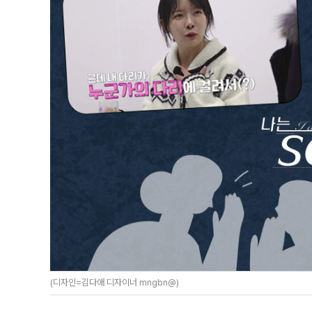
(디자인=김다애 디자이너 mngbn@)