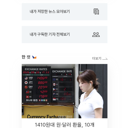
내가 저장한 뉴스 모아보기
내가 구독한 기자 전체보기
한 컷
1410원대 원·달러 환율, 10개