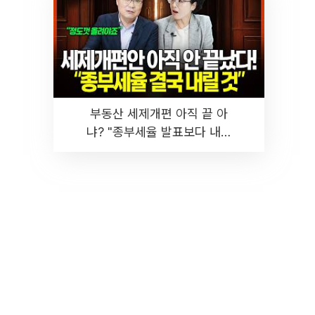
부동산 세제개편 아직 끝 아
냐? "종부세율 발표보다 내릴
것" 장기거주·양도세 전망 I 집
땅지성 I 김인만, 진미윤