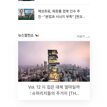
에코프로, 화장품 업체 인수 추
진⋯“본업과 시너지 부족” [찐코노
미]
뉴스발전소
Vol. 12 이 집은 대체 얼마일까
: 슈퍼리치들의 주거지 [THE
RARE]