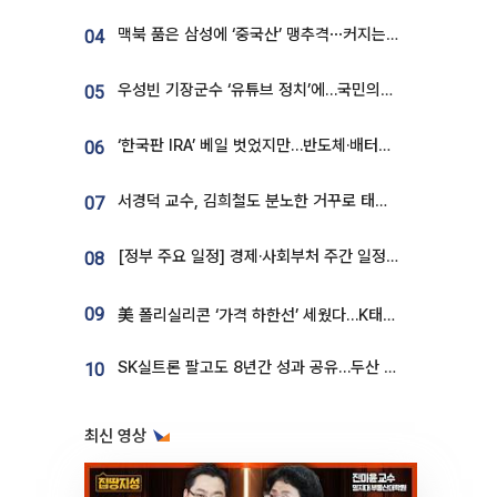
맥북 품은 삼성에 ‘중국산’ 맹추격⋯커지는 노트북 OLED 시장
04
우성빈 기장군수 ‘유튜브 정치’에…국민의힘 군의원들 집단 반발
05
‘한국판 IRA’ 베일 벗었지만…반도체·배터리 업계 “시행령이 관건”
06
서경덕 교수, 김희철도 분노한 거꾸로 태극기⋯"엉터리는 아냐, 아쉬울 뿐"
07
[정부 주요 일정] 경제·사회부처 주간 일정 (8월 10일 ~ 8월 14일)
08
09
美 폴리실리콘 ‘가격 하한선’ 세웠다…K태양광 수혜 기대
SK실트론 팔고도 8년간 성과 공유…두산 인수대금 2.3조가 끝 아냐
10
최신 영상