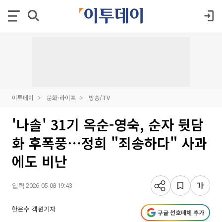
이투데이
문화·라이프
방송/TV
'나솔' 31기 옥순-영숙, 순자 뒷담
화 후폭풍⋯정희 "죄송하다" 사과
에도 비난
입력 2026-05-08 19:43
한은수 객원기자
구글 선호매체 추가