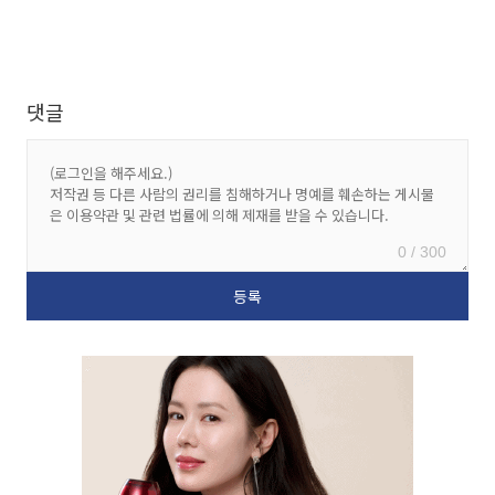
댓글
0 / 300