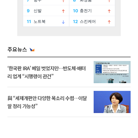
주요뉴스
‘한국판 IRA’ 베일 벗었지만…반도체·배터
리 업계 “시행령이 관건”
與 “세제개편안 다양한 목소리 수렴…이달
말 정리 가능성”