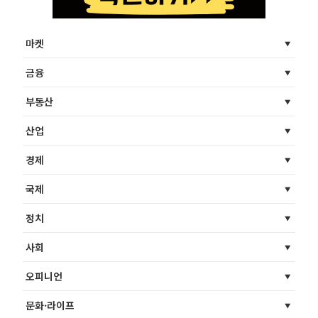
마켓
금융
부동산
산업
경제
국제
정치
사회
오피니언
문화·라이프