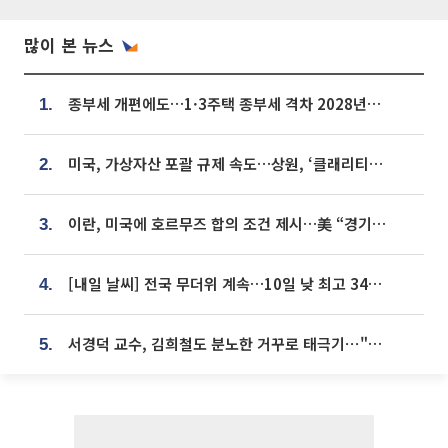
많이 본 뉴스
종부세 개편에도…1·3주택 종부세 격차 2028년부터 확대
1.
미국, 가상자산 포괄 규제 속도…상원, ‘클래리티법’ 9월 절차투표 추진
2.
이란, 미국에 호르무즈 합의 조건 제시…美 “경기 아직 안 끝나” [종합]
3.
[내일 날씨] 전국 무더위 계속…10일 낮 최고 34도 육박
4.
서경덕 교수, 김희철도 분노한 거꾸로 태극기⋯"엉터리는 아냐, 아쉬울 뿐"
5.