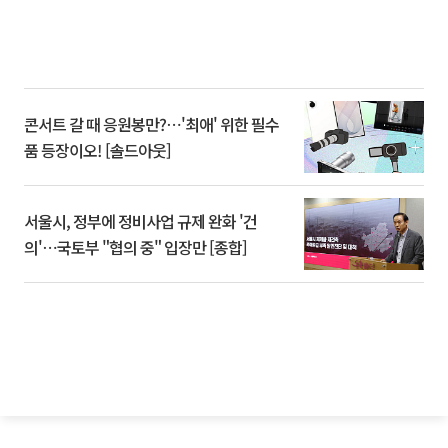
콘서트 갈 때 응원봉만?⋯'최애' 위한 필수
품 등장이오! [솔드아웃]
서울시, 정부에 정비사업 규제 완화 '건
의'⋯국토부 "협의 중" 입장만 [종합]