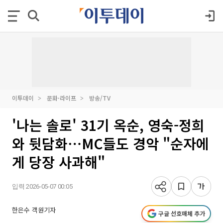
이투데이
문화·라이프
방송/TV
'나는 솔로' 31기 옥순, 영숙-정희
와 뒷담화⋯MC들도 경악 "순자에
게 당장 사과해"
입력 2026-05-07 00:05
한은수 객원기자
구글 선호매체 추가