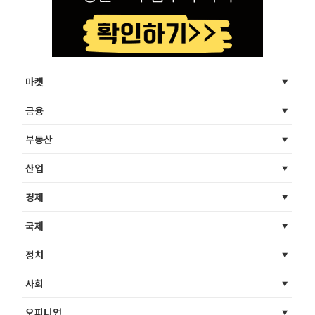
마켓
금융
부동산
산업
경제
국제
정치
사회
오피니언