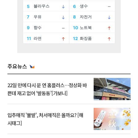
주요뉴스
22일 만에 다시 문 연 홈플러스…정상화 바
쁜데 재고 없어 ‘발동동’[가보니]
입추매직 '불발', 처서매직은 올까요? [해
시태그]