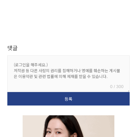
댓글
0 / 300