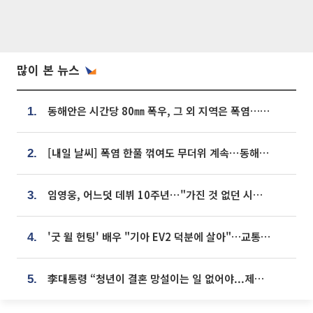
많이 본 뉴스
동해안은 시간당 80㎜ 폭우, 그 외 지역은 폭염…‘극과 극 날씨’
1.
[내일 날씨] 폭염 한풀 꺾여도 무더위 계속⋯동해안 이틀 연속 비
2.
임영웅, 어느덧 데뷔 10주년⋯"가진 것 없던 시절, 내 앞엔 20명의 팬뿐"
3.
'굿 윌 헌팅' 배우 "기아 EV2 덕분에 살아"…교통사고 후 안전성 극찬
4.
李대통령 “청년이 결혼 망설이는 일 없어야...제도상 불이익 조사”
5.