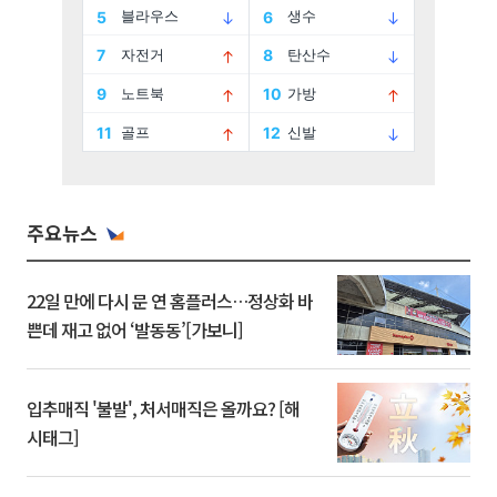
주요뉴스
22일 만에 다시 문 연 홈플러스…정상화 바
쁜데 재고 없어 ‘발동동’[가보니]
입추매직 '불발', 처서매직은 올까요? [해
시태그]