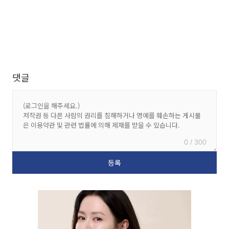
댓글
0 / 300