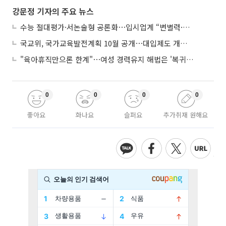
강문정 기자의 주요 뉴스
수능 절대평가·서논술형 공론화⋯입시업계 “변별력·사교육 대책 먼저”
국교위, 국가교육발전계획 10월 공개⋯대입제도 개편 공론화 추진
"육아휴직만으론 한계"⋯여성 경력유지 해법은 '복귀 후 유연근무’
0
0
0
0
좋아요
화나요
슬퍼요
추가취재 원해요