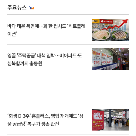
주요뉴스
바다 태운 폭염에…회 한 접시도 ‘히트플레
이션’
영끌 '주택공급' 대책 임박⋯비아파트·도
심복합까지 총동원
‘회생 D-3주’ 홈플러스, 영업 재개에도 ‘상
품 공급망’ 복구가 생존 관건