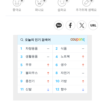
0
0
0
0
좋아요
화나요
슬퍼요
추가취재 원해요