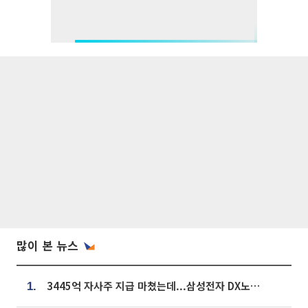
많이 본 뉴스
3445억 자사주 지급 마쳤는데...삼성전자 DX노조, 뒤늦은 '떼쓰기 집회'
1.