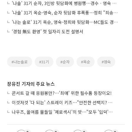
'나솔' 31기 순자, 3인방 뒷담화에 병원행⋯경수ㆍ영숙 최커 분위기 솔솔
'나솔' 31기 옥순-영숙, 순자 뒷담화 후폭풍⋯정희 "죄송하다" 사과에도 비난
'나는 솔로' 31기 옥순, 영숙-정희와 뒷담화⋯MC들도 경악 "순자에게 당장 사과해"
‘경험 無도 환영’ 첫 일자리 도전 설명서
#나는솔로
#31기
#순자
#옥순
#영숙
장유진 기자의 주요 뉴스
콘서트 갈 때 응원봉만?⋯'최애' 위한 필수품 등장이오!
이것저것 '다 되는' 스트레이 키즈⋯"안전한 선택지? 도전이 재밌죠"
나우즈, 올여름 물들일 '제로섹시'의 맛⋯"모두 '입덕'시킬 것"