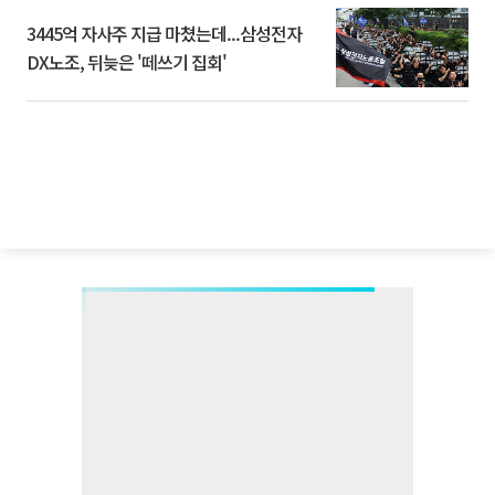
3445억 자사주 지급 마쳤는데...삼성전자
DX노조, 뒤늦은 '떼쓰기 집회'