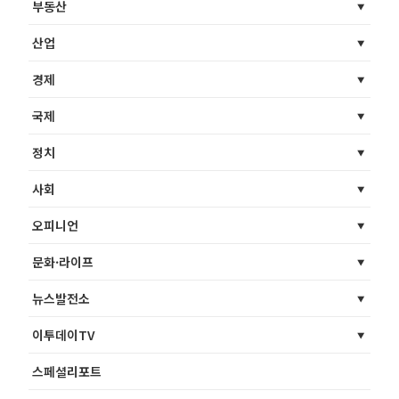
부동산
산업
경제
국제
정치
사회
오피니언
문화·라이프
뉴스발전소
이투데이TV
스페셜리포트