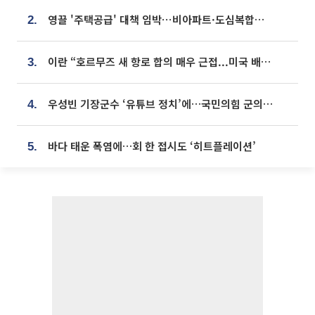
영끌 '주택공급' 대책 임박⋯비아파트·도심복합까지 총동원
2.
이란 “호르무즈 새 항로 합의 매우 근접...미국 배상 먼저”
3.
우성빈 기장군수 ‘유튜브 정치’에…국민의힘 군의원들 집단 반발
4.
바다 태운 폭염에…회 한 접시도 ‘히트플레이션’
5.