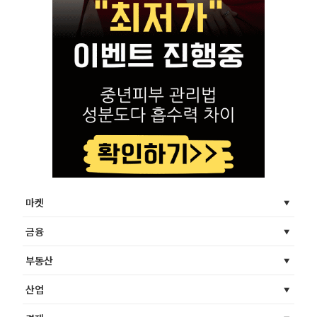
마켓
금융
부동산
산업