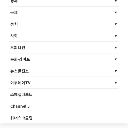
경제
국제
정치
사회
오피니언
문화·라이프
뉴스발전소
이투데이TV
스페셜리포트
Channel 5
위너스IR클럽