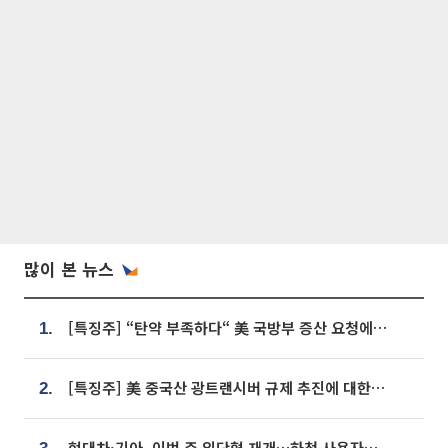
많이 본 뉴스
[특징주] “탄약 부족하다“ 美 국방부 증산 요청에⋯국내 방산주 급등세
1.
[특징주] 美 중국산 광트랜시버 규제 추진에 대한광통신 등 광통신株 강세
2.
현대차·기아, 이번 주 임단협 재개…하청 사용자성 재심도 ‘변수’