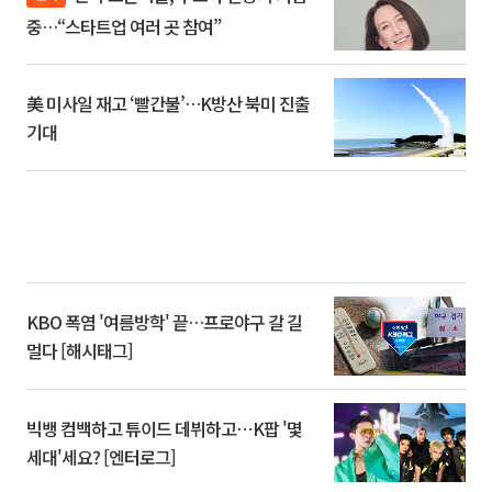
중…“스타트업 여러 곳 참여”
美 미사일 재고 ‘빨간불’…K방산 북미 진출
기대
KBO 폭염 '여름방학' 끝…프로야구 갈 길
멀다 [해시태그]
빅뱅 컴백하고 튜이드 데뷔하고⋯K팝 '몇
세대'세요? [엔터로그]