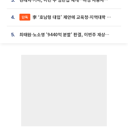
3.
李 ‘호남형 대입’ 제안에 교육청·지역대학 서·논술형 입시 연계 '착수'
단독
4.
최태원·노소영 '9440억 분할' 판결, 이번주 재상고 여부 주목
5.