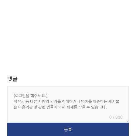
댓글
0 / 300