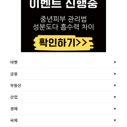
마켓
금융
부동산
산업
경제
국제