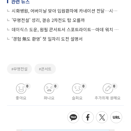
관련 뉴스
시화병원, 어버이날 맞아 입원환자에 카네이션 전달…시흥시립합창단 '효 콘서트'도
'무명전설' 성리, 결승 2차전도 탑 오를까
데이식스 도운, 원필 콘서트서 스포트라이트⋯마데 워치 잡고 열창(?)
‘경험 無도 환영’ 첫 일자리 도전 설명서
#무명전설
#콘서트
0
0
0
0
좋아요
화나요
슬퍼요
추가취재 원해요