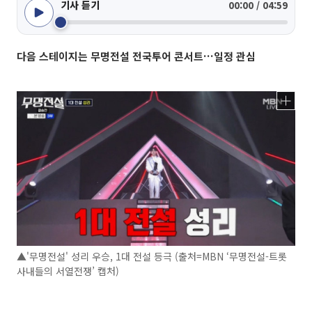
기사 듣기
00:00 / 04:59
다음 스테이지는 무명전설 전국투어 콘서트…일정 관심
▲'무명전설' 성리 우승, 1대 전설 등극 (출처=MBN ‘무명전설-트롯
사내들의 서열전쟁’ 캡처)