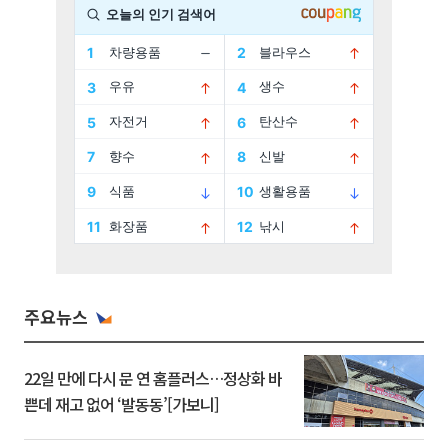
주요뉴스
22일 만에 다시 문 연 홈플러스…정상화 바
쁜데 재고 없어 ‘발동동’[가보니]