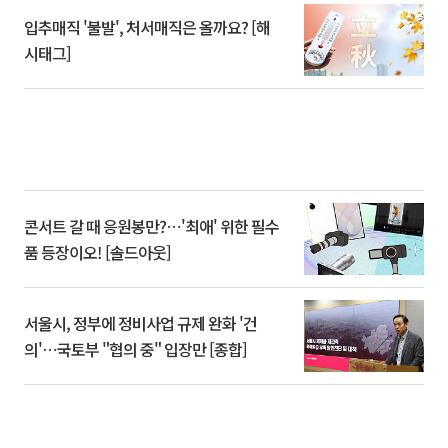
입추매직 '불발', 처서매직은 올까요? [해
시태그]
콘서트 갈 때 응원봉만?⋯'최애' 위한 필수
품 등장이오! [솔드아웃]
서울시, 정부에 정비사업 규제 완화 '건
의'⋯국토부 "협의 중" 입장만 [종합]