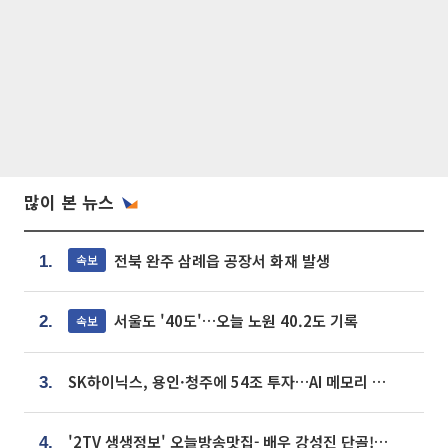
많이 본 뉴스
전북 완주 삼례읍 공장서 화재 발생
속보
1.
서울도 '40도'…오늘 노원 40.2도 기록
속보
2.
SK하이닉스, 용인·청주에 54조 투자…AI 메모리 생산기지 키운다
3.
'2TV 생생정보' 오늘방송맛집- 배우 강성진 단골! 쌀국수ㆍ푸팟퐁 커리 맛집 '블○○○'
4.