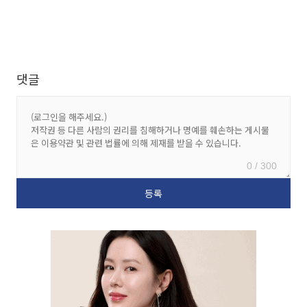
댓글
0 / 300