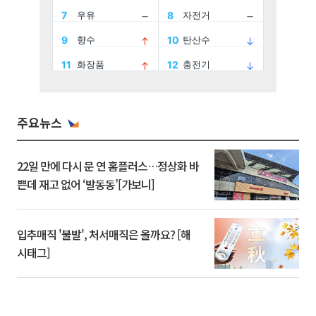
주요뉴스
22일 만에 다시 문 연 홈플러스…정상화 바
쁜데 재고 없어 ‘발동동’[가보니]
입추매직 '불발', 처서매직은 올까요? [해
시태그]