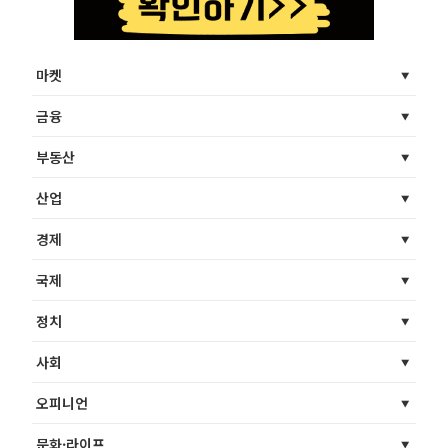
마켓
금융
부동산
산업
경제
국제
정치
사회
오피니언
문화·라이프