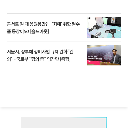
콘서트 갈 때 응원봉만?⋯'최애' 위한 필수
품 등장이오! [솔드아웃]
서울시, 정부에 정비사업 규제 완화 '건
의'⋯국토부 "협의 중" 입장만 [종합]