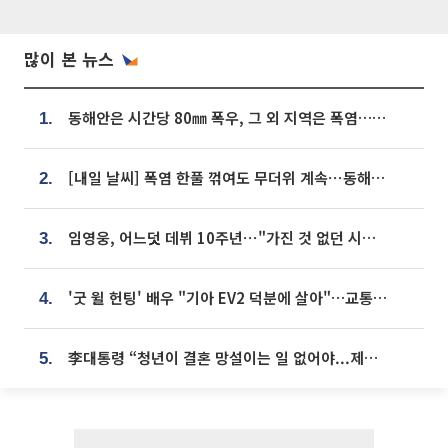
많이 본 뉴스
동해안은 시간당 80㎜ 폭우, 그 외 지역은 폭염…‘극과 극 날씨’
1.
[내일 날씨] 폭염 한풀 꺾여도 무더위 계속⋯동해안 이틀 연속 비
2.
임영웅, 어느덧 데뷔 10주년⋯"가진 것 없던 시절, 내 앞엔 20명의 팬뿐"
3.
'굿 윌 헌팅' 배우 "기아 EV2 덕분에 살아"…교통사고 후 안전성 극찬
4.
李대통령 “청년이 결혼 망설이는 일 없어야...제도상 불이익 조사”
5.