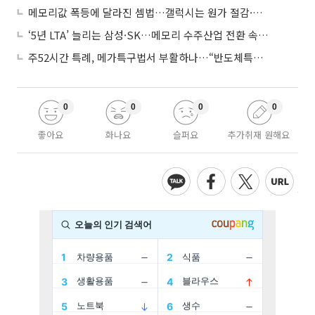
메모리값 폭등에 달라진 셈법…갤럭시는 원가 절감·아이폰은 서비스 확대
‘5년 LTA’ 늘리는 삼성·SK…메모리 수주산업 전환 속 다른 셈법
주52시간 특례, 메가특구법서 부활하나…“반도체특별법 담겨야”
0
0
0
0
좋아요
화나요
슬퍼요
추가취재 원해요