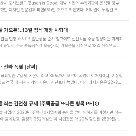
시 도시브랜드 ‘Busan is Good’ 개발 사업의 수행기관이 윤석열 정부
여했던 디자인 전문업체 피앤(P&)인 것으로 확인됐다. 8억 원이 투입된 부산
 부족과 디자인 정체성 논란에 휩싸였던 만큼, 사업 선정 과정과 결과물에
 가오픈’...13일 정식 개장 시험대
.직원들 현장 배치PB·일반상품 순차 입고에도 신선식품 수급 정상화는 과제최
 높일지 주목 홈플러스가 오늘(7일) 가오픈을 시작으로 13일 정식으로 재
직원들이 현장 배치되고, PB 상품과 함께 일반 상품 납품도 순차적으로 진행
ㆍ전라 폭염 [날씨]
 금요일인 7일 낮 기온이 최고 39도까지 오르며 폭염이 이어지겠다. 기상청
로 전국 대부분 지역의 기온이 평년보다 높겠다. 아침 최저기온은 22~27
 대부분 지역에 폭염특보가 발효된 가운데 최고체감온도는 35도 안팎까지 올라
줄 죄는 건전성 규제 [주택공급 또다른 병목 PF]①
발 사업장. 2023년 주택건설사업계획 승인을 받아 인허가를 마쳤지만 착공
에 들어갔고, 감정가 362억원인 이 사업장은 약 20% 할인된 288억원에
 현재는 4차 공매를 위한 조건 협의가 진행 중이다. 수도권의 주요 주거 배