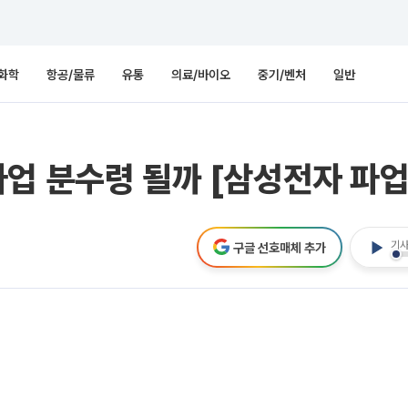
화학
항공/물류
유통
의료/바이오
중기/벤처
일반
업 분수령 될까 [삼성전자 파업
기사
구글 선호매체 추가