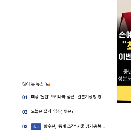
많이 본 뉴스
태풍 '돌핀' 오키나와 접근…일본기상청 경로 업데이트
01
오늘은 절기 '입추', 뜻은?
02
합수본, '통계 조작' 서울·경기·충북 선관위 등 추가 압수수색
03
속보