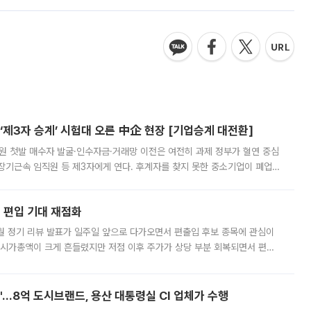
제3자 승계’ 시험대 오른 中企 현장 [기업승계 대전환]
지원 첫발 매수자 발굴·인수자금·거래망 이전은 여전히 과제 정부가 혈연 중심
장기근속 임직원 등 제3자에게 연다. 후계자를 찾지 못한 중소기업이 폐업
해 기술과 일자리를 남기도록 하겠다는 취지다. 다만 세금 감면만으로 거래를
에 편입 기대 재점화
월 정기 리뷰 발표가 일주일 앞으로 다가오면서 편출입 후보 종목에 관심이
 시가총액이 크게 흔들렸지만 저점 이후 주가가 상당 부분 회복되면서 편입
다시 부각되고 있다. 7일 금융투자업계에 따르면 MSCI는 한국시간으로 오는
od'…8억 도시브랜드, 용산 대통령실 CI 업체가 수행