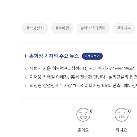
#삼성전자
#총파업
#위법쟁의행위
#가처분
손희정 기자의 주요 뉴스
자세히보기
유럽서 키운 히트펌프…삼성·LG, 국내 주거시장 공략 ‘속도’
이재용·최태원·이해진, 美서 젠슨황 만난다⋯실리콘밸리 집결
최정연 삼성전자 부사장 "PDK 리타기팅 95% 단축…에이전트
0
0
좋아요
화나요