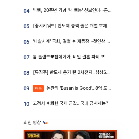
빅뱅, 20주년 기념 '새 뱅봉' 선보인다⋯콘서트 앞두고 팝업 개최
04
[증시키워드] 반도체 충격 뚫은 개별 호재...포스코퓨처엠·에코프로·한화솔루션 '눈길'
05
‘나솔사계’ 국화, 결별 후 재등장⋯첫인상 투표 휩쓸고 ‘인기녀’ 등극
06
톰 홀랜드♥젠데이아, 비밀 결혼 파티 포착⋯호텔 대관비만 9억
07
[특징주] 반도체 온기 탄 2차전지...삼성SDI, 장 초반 7% 넘게 껑충
08
논란의 'Busan is Good'…8억 도시브랜드, 용산 대통령실 CI 업체가 수행
09
단독
고점서 후퇴한 국제 금값…국내 금시세는?
10
최신 영상