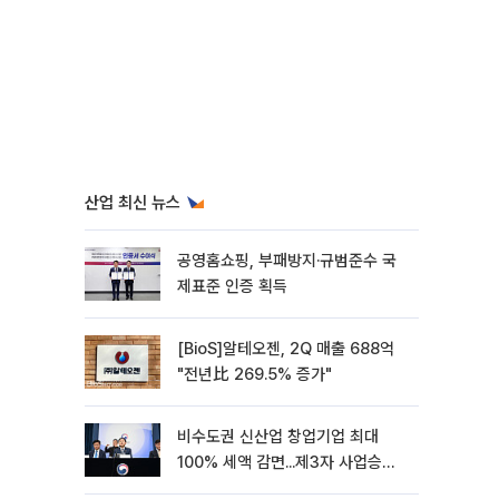
산업 최신 뉴스
공영홈쇼핑, 부패방지·규범준수 국
제표준 인증 획득
[BioS]알테오젠, 2Q 매출 688억
"전년比 269.5% 증가"
비수도권 신산업 창업기업 최대
100% 세액 감면...제3자 사업승계
특례 도입