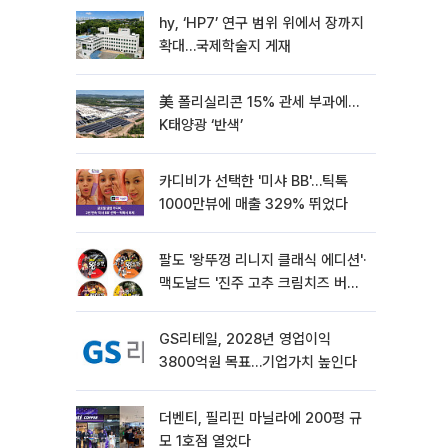
hy, ‘HP7’ 연구 범위 위에서 장까지
확대…국제학술지 게재
美 폴리실리콘 15% 관세 부과에…
K태양광 ‘반색’
카디비가 선택한 '미샤 BB'…틱톡
1000만뷰에 매출 329% 뛰었다
팔도 '왕뚜껑 리니지 클래식 에디션'·
맥도날드 '진주 고추 크림치즈 버거'
외[나왔다 신상]
GS리테일, 2028년 영업이익
3800억원 목표…기업가치 높인다
더벤티, 필리핀 마닐라에 200평 규
모 1호점 열었다