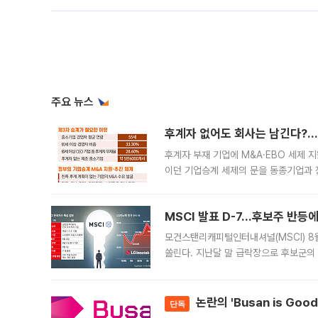
주요 뉴스
후계자 없어도 회사는 남긴다?…‘
후계자 부재 기업에 M&A·EBO 세제 
이던 기업승계 세제의 문을 동종기업과 
대신 M&A나 임직원 인수(EBO)를 통
늘
MSCI 발표 D-7…후보주 반등
모건스탠리캐피털인터내셔널(MSCI) 8
쏠린다. 지난달 말 급락장으로 후보군의
가능성과 지수 추종 자금 유입 기대가 
논란의 'Busan is Go
단독