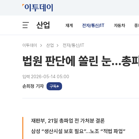
산업
재계
전자/통신/IT
자동차
중
이투데이
산업
전자/통신/IT
법원 판단에 쏠린 눈…총파
입력 2026-05-14 05:00
손희정 기자
구독
재판부, 21일 총파업 전 가처분 결론
삼성 “생산시설 보호 필요”…노조 “적법 파업”