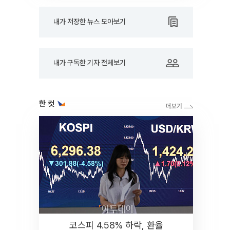
내가 저장한 뉴스 모아보기
내가 구독한 기자 전체보기
한 컷
코스피 4.58% 하락, 환율