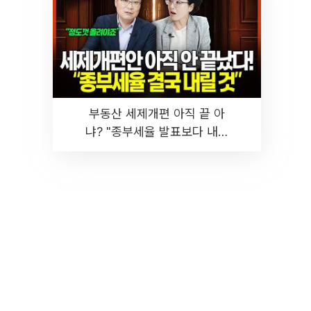
부동산 세제개편 아직 끝 아
냐? "종부세율 발표보다 내릴
것" 장기거주·양도세 전망 I 집
땅지성 I 김인만, 진미윤