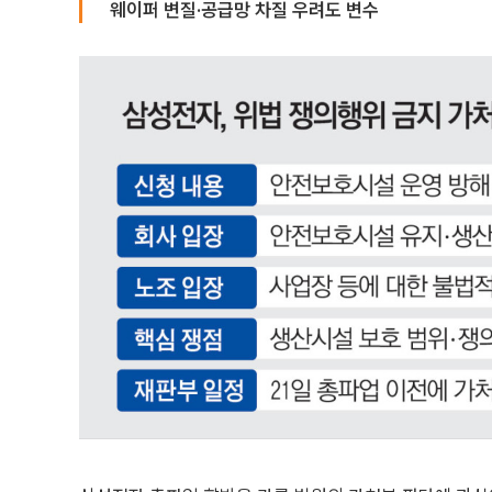
웨이퍼 변질·공급망 차질 우려도 변수