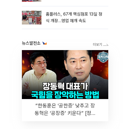
홈플러스, 67개 핵심점포 13일 정
식 개장…영업 재개 속도
뉴스발전소
“한동훈은 ‘공한증’ 낮추고 장
동혁은 ‘공장증’ 키운다” [정치
대학]