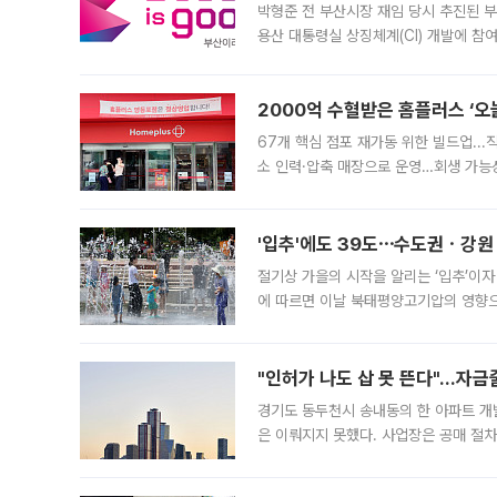
박형준 전 부산시장 재임 당시 추진된 부산
용산 대통령실 상징체계(CI) 개발에 참
도시브랜드 사업이 공개 이후 시민 공감
2000억 수혈받은 홈플러스 ‘오늘
67개 핵심 점포 재가동 위한 빌드업..
소 인력·압축 매장으로 운영…회생 가능성
영업을 시작한다. 핵심 점포 67개에는 
'입추'에도 39도⋯수도권ㆍ강원
절기상 가을의 시작을 알리는 ‘입추’이자
에 따르면 이날 북태평양고기압의 영향으
도, 낮 최고기온은 31~39도로, 전국
"인허가 나도 삽 못 뜬다"…자금
경기도 동두천시 송내동의 한 아파트 개
은 이뤄지지 못했다. 사업장은 공매 절차
3차 공매까지 진행됐으나 모두 유찰됐다.
후