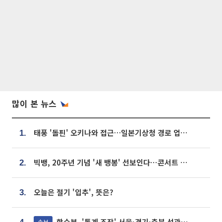
많이 본 뉴스
태풍 '돌핀' 오키나와 접근…일본기상청 경로 업데이트
1.
빅뱅, 20주년 기념 '새 뱅봉' 선보인다⋯콘서트 앞두고 팝업 개최
2.
오늘은 절기 '입추', 뜻은?
3.
합수본, '통계 조작' 서울·경기·충북 선관위 등 추가 압수수색
속보