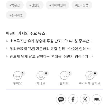
#박홍근
#신현송
#기획예산처
#한국은행
#총재취임
배근미 기자의 주요 뉴스
호르무즈발 유가 상승에 투심 난조⋯"1420원 중후반 등락"
우리금융硏 "8월 기준금리 동결 전망⋯1~2명 인상 소수의견 낼 것"
반도체 날개 달고 날았다⋯'역대급' 상반기 경상수지 흑자 2000억달러 육박
0
0
0
0
좋아요
화나요
슬퍼요
추가취재 원해요