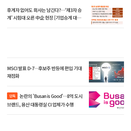
후계자 없어도 회사는 남긴다?…‘제3자 승
계’ 시험대 오른 中企 현장 [기업승계 대전
환]
MSCI 발표 D-7…후보주 반등에 편입 기대
재점화
논란의 'Busan is Good'…8억 도시
단독
브랜드, 용산 대통령실 CI 업체가 수행