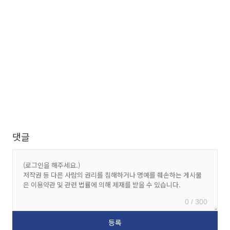
댓글
0 / 300