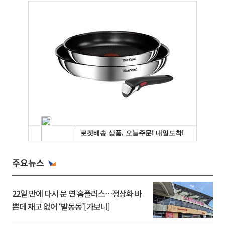
주요뉴스
22일 만에 다시 문 연 홈플러스…정상화 바
쁜데 재고 없어 ‘발동동’[가보니]