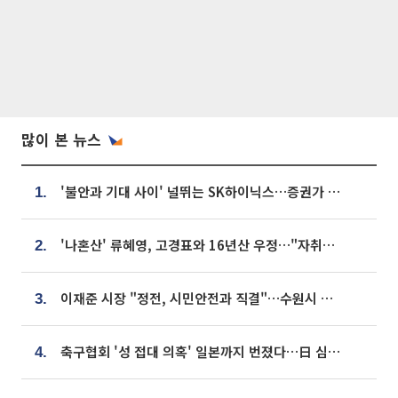
많이 본 뉴스
'불안과 기대 사이' 널뛰는 SK하이닉스…증권가 "HBM4·LTA 기반 펀터멘털 견고"
1.
'나혼산' 류혜영, 고경표와 16년산 우정…"자취방서 부모님과 마주쳐"
2.
이재준 시장 "정전, 시민안전과 직결"…수원시 비상대응체계 가동
3.
축구협회 '성 접대 의혹' 일본까지 번졌다…日 심판 실명 공개
4.