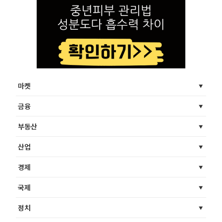
마켓
금융
부동산
산업
경제
국제
정치