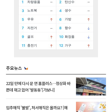
주요뉴스
22일 만에 다시 문 연 홈플러스…정상화 바
쁜데 재고 없어 ‘발동동’[가보니]
입추매직 '불발', 처서매직은 올까요? [해