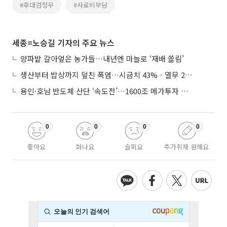
#후대검정우
#사료비부담
세종=노승길 기자의 주요 뉴스
양파밭 갈아엎은 농가들…내년엔 마늘로 ‘재배 쏠림’
생산부터 밥상까지 덮친 폭염…시금치 43%ㆍ열무 28% 급등
용인·호남 반도체 산단 ‘속도전’…1600조 메가투자 이행 총력
0
0
0
0
좋아요
화나요
슬퍼요
추가취재 원해요