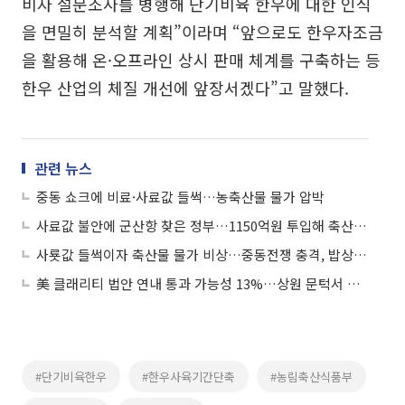
비자 설문조사를 병행해 단기비육 한우에 대한 인식
을 면밀히 분석할 계획”이라며 “앞으로도 한우자조금
을 활용해 온·오프라인 상시 판매 체계를 구축하는 등
한우 산업의 체질 개선에 앞장서겠다”고 말했다.
관련 뉴스
중동 쇼크에 비료·사료값 들썩…농축산물 물가 압박
사료값 불안에 군산항 찾은 정부…1150억원 투입해 축산농가 부담 낮춘다
사룟값 들썩이자 축산물 물가 비상…중동전쟁 충격, 밥상까지 번지나
美 클래리티 법안 연내 통과 가능성 13%…상원 문턱서 제동
#단기비육한우
#한우사육기간단축
#농림축산식품부