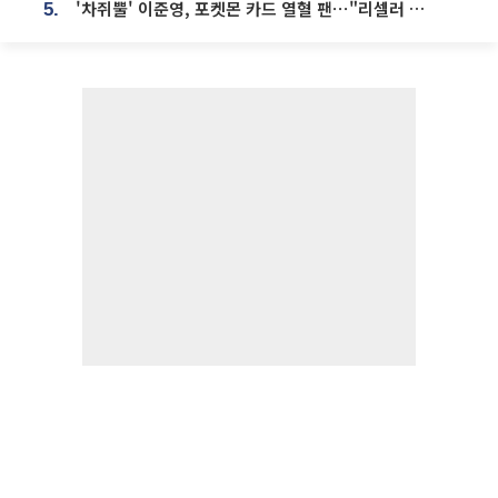
'차쥐뿔' 이준영, 포켓몬 카드 열혈 팬⋯"리셀러 처단할 것"
5.