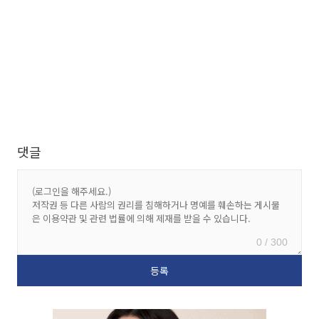
댓글
0 / 300