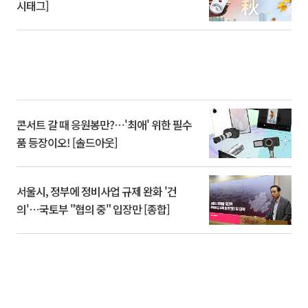
시태그]
콘서트 갈 때 응원봉만?⋯'최애' 위한 필수
품 등장이오! [솔드아웃]
서울시, 정부에 정비사업 규제 완화 '건
의'⋯국토부 "협의 중" 입장만 [종합]