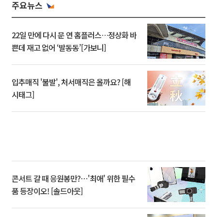
주요뉴스
22일 만에 다시 문 연 홈플러스…정상화 바
쁜데 재고 없어 ‘발동동’[가보니]
입추매직 '불발', 처서매직은 올까요? [해
시태그]
콘서트 갈 때 응원봉만?⋯'최애' 위한 필수
품 등장이오! [솔드아웃]