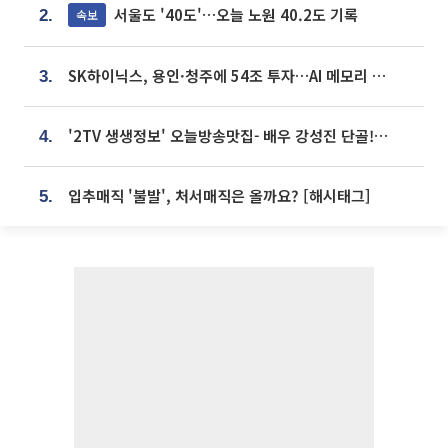
서울도 '40도'…오늘 노원 40.2도 기록
속보
2.
SK하이닉스, 용인·청주에 54조 투자…AI 메모리 생산기지 키운다
3.
'2TV 생생정보' 오늘방송맛집- 배우 강성진 단골! 쌀국수ㆍ푸팟퐁 커리 맛집 '블○○○'
4.
입추매직 '불발', 처서매직은 올까요? [해시태그]
5.