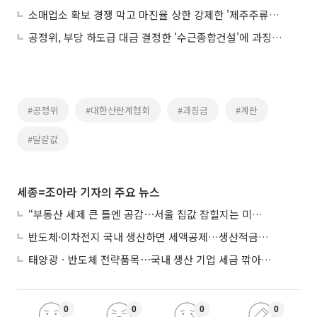
소매업소 확보 경쟁 막고 마진율 상한 강제한 '제주주류협회'…과징금 2.5억 부과
공정위, 부당 하도급 대금 결정한 '수근종합건설'에 과징금 4200만원
#공정위
#대한산란계협회
#과징금
#계란
#달걀값
세종=조아라 기자의 주요 뉴스
“부동산 세제 큰 틀엔 공감⋯서울 집값 잡힐지는 미지수”
반도체·이차전지 국내 생산하면 세액공제…생산적금융 ISA 신설
태양광ㆍ반도체 전략품목⋯국내 생산 기업 세금 깎아준다
0
0
0
0