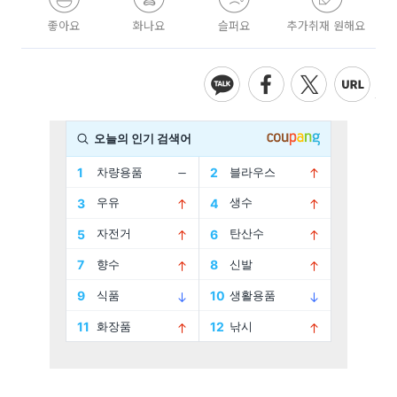
좋아요
화나요
슬퍼요
추가취재 원해요