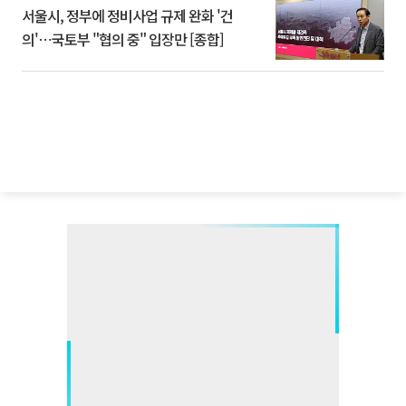
서울시, 정부에 정비사업 규제 완화 '건
의'⋯국토부 "협의 중" 입장만 [종합]