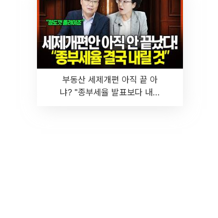
부동산 세제개편 아직 끝 아
냐? "종부세율 발표보다 내릴
것" 장기거주·양도세 전망 I 집
땅지성 I 김인만, 진미윤