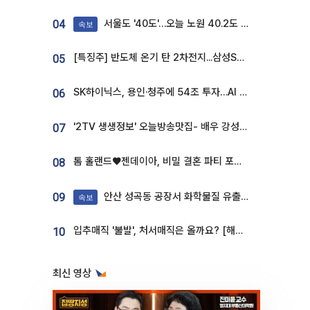
서울도 '40도'…오늘 노원 40.2도 기록
04
속보
[특징주] 반도체 온기 탄 2차전지...삼성SDI, 장 초반 7% 넘게 껑충
05
SK하이닉스, 용인·청주에 54조 투자…AI 메모리 생산기지 키운다
06
'2TV 생생정보' 오늘방송맛집- 배우 강성진 단골! 쌀국수ㆍ푸팟퐁 커리 맛집 '블○○○'
07
톰 홀랜드♥젠데이아, 비밀 결혼 파티 포착⋯호텔 대관비만 9억
08
안산 성곡동 공장서 화학물질 유출 사고 발생
09
속보
입추매직 '불발', 처서매직은 올까요? [해시태그]
10
최신 영상