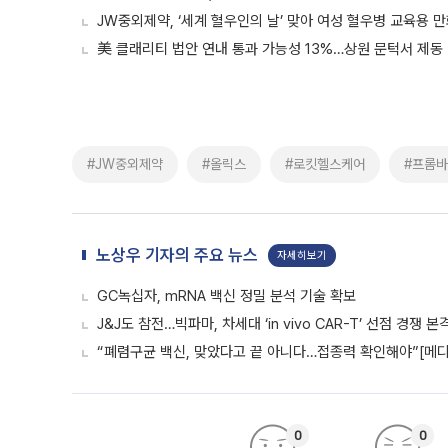
JW중외제약, ‘세계 혈우인의 날’ 맞아 여성 혈우병 교육용 
美 클래리티 법안 연내 통과 가능성 13%…상원 문턱서 제동
#JW중외제약
#올릭스
#로킷헬스케어
#프롬
노상우 기자의 주요 뉴스
자세히보기
GC녹십자, mRNA 백신 정밀 분석 기술 확보
J&J도 참전…빅파마, 차세대 ‘in vivo CAR-T’ 선점 경쟁 본
“폐렴구균 백신, 맞았다고 끝 아니다…접종력 확인해야”[메디
0
0