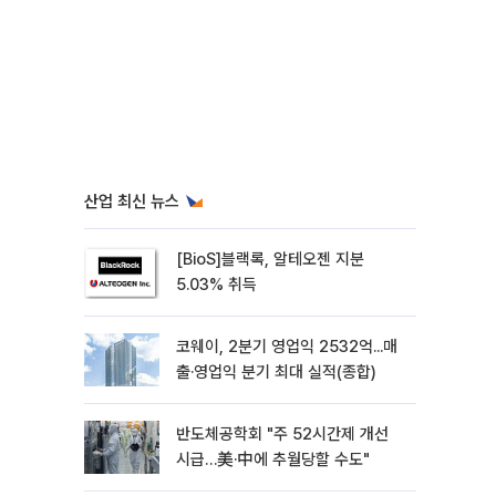
산업 최신 뉴스
[BioS]블랙록, 알테오젠 지분
5.03% 취득
코웨이, 2분기 영업익 2532억...매
출·영업익 분기 최대 실적(종합)
반도체공학회 "주 52시간제 개선
시급…美·中에 추월당할 수도"