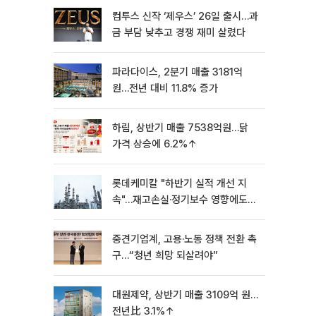
컴투스 신작 ‘제우스’ 26일 출시…과
금 부담 낮추고 경쟁 재미 살렸다
파라다이스, 2분기 매출 3181억
원…전년 대비 11.8% 증가
하림, 상반기 매출 7538억원…닭
가격 상승에 6.2%↑
롯데케미칼 "하반기 실적 개선 지
속"…재고손실·정기보수 영향에도
흑자 유지
중견기업계, 고용·노동 정책 전환 촉
구…“청년 희망 되살려야”
대원제약, 상반기 매출 3109억 원…
전년比 3.1%↑