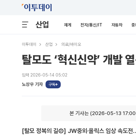
산업
재계
전자/통신/IT
자동차
중
이투데이
산업
의료/바이오
탈모도 ‘혁신신약’ 개발 
입력 2026-05-14 05:02
노상우 기자
구독
본 기사는 (2026-05-13 17:0
[탈모 정복의 길②] JW중외·올릭스 임상 속도전