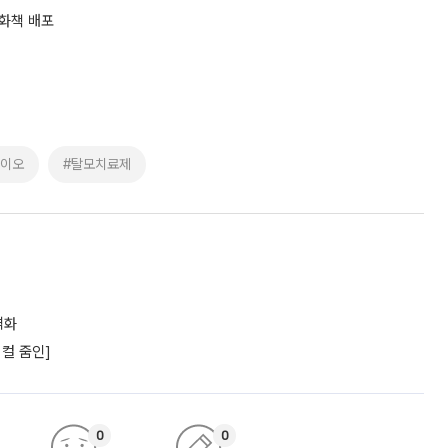
만화책 배포
바이오
#탈모치료제
격화
컬 줌인]
0
0