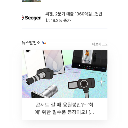
씨젠, 2분기 매출 1360억원…전년
比 19.2% 증가
뉴스발전소
콘서트 갈 때 응원봉만?⋯'최
애' 위한 필수품 등장이오! [솔
드아웃]