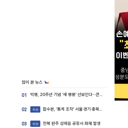
많이 본 뉴스
빅뱅, 20주년 기념 '새 뱅봉' 선보인다⋯콘서트 앞두고 팝업 개최
01
합수본, '통계 조작' 서울·경기·충북 선관위 등 추가 압수수색
02
속보
전북 완주 삼례읍 공장서 화재 발생
03
속보