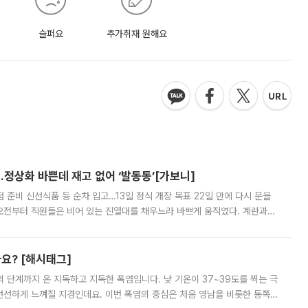
슬퍼요
추가취재 원해요
…정상화 바쁜데 재고 없어 ‘발동동’[가보니]
준비 신선식품 등 순차 입고…13일 정식 개장 목표 22일 만에 다시 문을
오전부터 직원들은 비어 있는 진열대를 채우느라 바쁘게 움직였다. 계란과
리를 잡기 시작했지만, 매장 곳곳엔 여전히 텅 빈 매대가 먼저 눈에 들어왔
까요? [해시태그]
’의 단계까지 온 지독하고 지독한 폭염입니다. 낮 기온이 37~39도를 찍는 극
 선선하게 느껴질 지경인데요. 이번 폭염의 중심은 처음 영남을 비롯한 동쪽