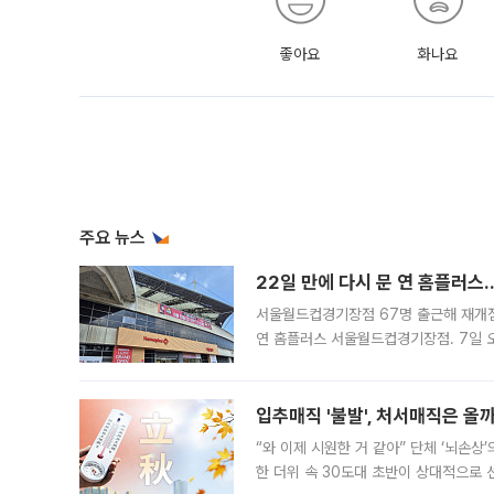
좋아요
화나요
주요 뉴스
22일 만에 다시 문 연 홈플러스
서울월드컵경기장점 67명 출근해 재개점 
연 홈플러스 서울월드컵경기장점. 7일 
우유, 과일 같은 신선식품이 차근차근 자
입추매직 '불발', 처서매직은 올
“와 이제 시원한 거 같아” 단체 ‘뇌손상
한 더위 속 30도대 초반이 상대적으로