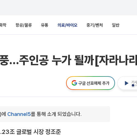
화학
항공/물류
유통
의료/바이오
중기/벤처
일반
열풍…주인공 누가 될까[자라나
기사
구글 선호매체 추가
0)에
Channel5
를 통해 소개 되었습니다.
…23조 글로벌 시장 정조준