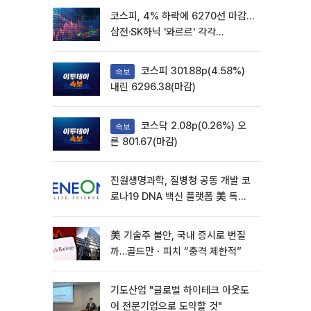
코스피, 4% 하락에 6270선 마감…
삼전·SK하닉 '와르르' 각각
6%·10%대 급락
코스피 301.88p(4.58%)
속보
내린 6296.38(마감)
코스닥 2.08p(0.26%) 오
속보
른 801.67(마감)
진원생명과학, 질병청 공동 개발 코
로나19 DNA 백신 플랫폼 美 특허
확보
美 기술주 불안, 국내 증시로 번질
까…골드만ㆍ피치 “충격 제한적”
기도산업 "글로벌 하이테크 아웃도
어 전문기업으로 도약할 것"