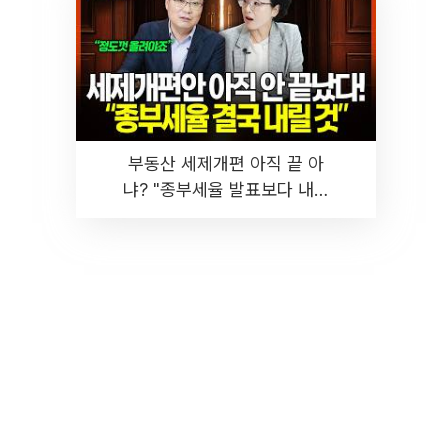
부동산 세제개편 아직 끝 아
냐? "종부세율 발표보다 내릴
것" 장기거주·양도세 전망 I 집
땅지성 I 김인만, 진미윤