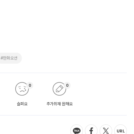
#한화오션
0
0
슬퍼요
추가취재 원해요