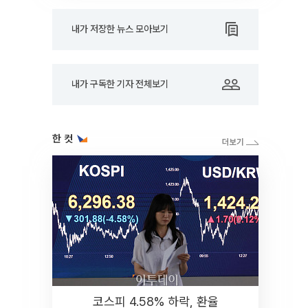
내가 저장한 뉴스 모아보기
내가 구독한 기자 전체보기
한 컷
코스피 4.58% 하락, 환율