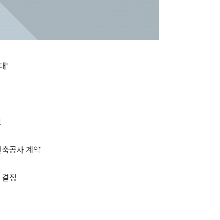
대'
모
신축공사 계약
 결정
↑