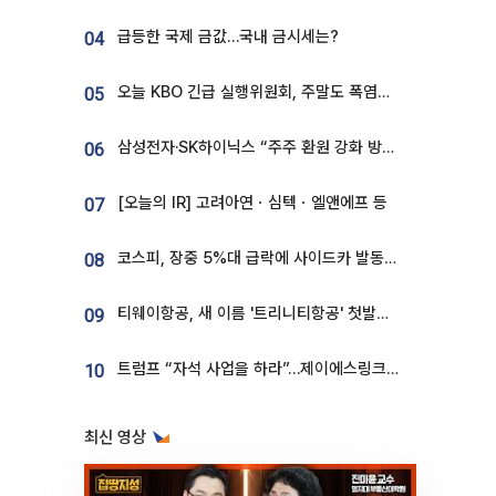
급등한 국제 금값…국내 금시세는?
04
오늘 KBO 긴급 실행위원회, 주말도 폭염취소 될까
05
삼성전자·SK하이닉스 “주주 환원 강화 방안 마련”
06
[오늘의 IR] 고려아연ㆍ심텍ㆍ엘앤에프 등
07
코스피, 장중 5%대 급락에 사이드카 발동…삼성·SK 동반 폭락
08
티웨이항공, 새 이름 '트리니티항공' 첫발…SSC 전략 본격화
09
트럼프 “자석 사업을 하라”…제이에스링크, 비중국 영구자석 공급망 구축 속도
10
최신 영상