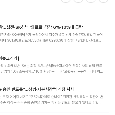
감…삼전·SK하닉 '와르르' 각각 6%·10%대 급락
삼성전자와 SK하이닉스가 급락하면서 지수가 4% 넘게 하락했다. 6일 한국거
비 301.88포인트(4.58%) 내린 6296.38에 장을 마감했다. 전장보다
스피는 장중 한때 6550.94까지 오르기도 했으나 6238.32까지 밀리기도 했
[이슈크래커]
 전액 비과세일반 ISA는 최장 5년…손익통산·과세이연 단절미사용 납입 한도
납입액 10% 소득공제…“10% 환급”은 아냐 “오랫동안 운용하라더니 이제
 ‘만능 절세 통장’으로 불리는 개인종합자산관리계좌(ISA)가 두 갈래로 개
주총 승인 받도록”…상법·자본시장법 개정 시사
닌 투자 이어갈 시기” “주52시간제도 손봐야” 김정관 산업통상부 장관이 반
 수준 이상은 주주총회 승인을 거치는 방안을 검토할 필요가 있다고 밝혔다.
배구조와 주주권 강화 논의가 이어지는 가운데, 핵심 연구인력에 대한