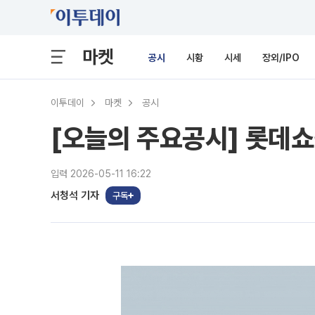
마켓
공시
시황
시세
장외/IPO
이투데이
마켓
공시
[오늘의 주요공시] 롯데쇼
입력 2026-05-11 16:22
서청석 기자
구독