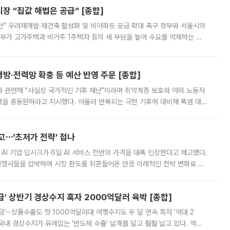
 “집값 해법은 공급” [종합]
안” 우려재개발·재건축 활성화 및 비아파트 공급 확대 촉구 정부와 서울시의
정부가 고가주택과 비거주 1주택자 등의 세 부담을 높여 수요를 억제하는 카
키울 것이라며 세금이 아닌 공급이 근본적인 처방이라고 전면 반박했다.
방·전력망 확충 등 예산 반영 주문 [종합]
과 관련해 "사실상 국가적인 기후 재난"이라며 취약계층 보호와 야외 노동자
정력을 총동원하라고 지시했다. 아울러 반복되는 극한 기후에 대비해 폭염 대응
영하는 방안도 검토하라고 주문했다. 이 대통령은 이날 폭염·가뭄 대
예고⋯‘초저가 전략’ 접나
 AI 기업 딥시크가 6일 AI 서비스 전반의 가격을 대폭 인상한다고 예고했다.
 경쟁사들을 압박하며 시장 판도를 뒤흔들어온 만큼 이례적인 전략 변화로 평
 이날 공지를 통해 구체적인 인상 폭은 공개하지 않았지만 상당한 수
' 상반기 경상수지 흑자 2000억달러 육박 [종합]
급'⋯상품수출도 첫 1000억달러대 여행수지도 두 달 연속 흑자 '역대 2
국내 경상수지가 유례없는 '반도체 수출' 날개를 달고 훨훨 날고 있다. 역대