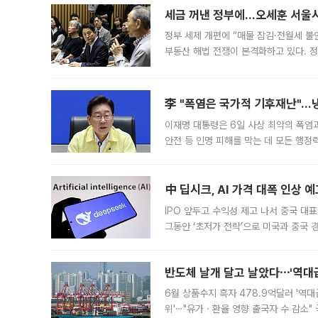
세금 꺼낸 정부에…오세훈 서울시장
정부 세제 개편에 “매물 잠김·전월세 불
부동산 해법 전쟁이 본격화하고 있다. 
드를 꺼내자 서울시는 전·월세 부담만 
李 "폭염은 국가적 기후재난"…냉
이재명 대통령은 6일 사상 최악의 폭염
안전 등 인명 피해를 막는 데 모든 행
인프라 확충 계획을 내년도 예산안에 반
中 딥시크, AI 가격 대폭 인상 
IPO 앞두고 수익성 제고 나서 중국 대표
그동안 ‘초저가 전략’으로 미국과 중국
가된다. 블룸버그통신에 따르면 딥시크는
반도체 날개 달고 날았다⋯'역대급
6월 상품수지 흑자 478.9억달러 '역대
위'⋯"유가ㆍ환율 영향 출국자 수 감소" 