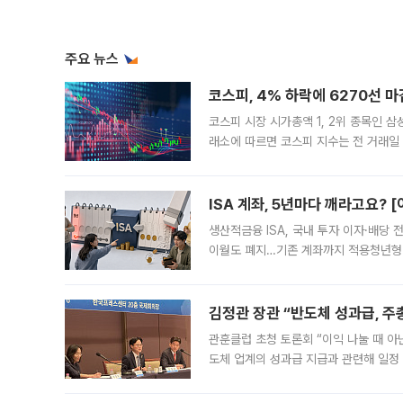
주요 뉴스
코스피, 4% 하락에 6270선 마
코스피 시장 시가총액 1, 2위 종목인 
래소에 따르면 코스피 지수는 전 거래일 대
1.81% 내린 6478.75에 출발한 코
다. 이날 오전
ISA 계좌, 5년마다 깨라고요? 
생산적금융 ISA, 국내 투자 이자·배당
이월도 폐지…기존 계좌까지 적용청년형 
는 5년마다 계좌를 해지하라는 건가요?”
편을
김정관 장관 “반도체 성과급, 
관훈클럽 초청 토론회 “이익 나눌 때 아
도체 업계의 성과급 지급과 관련해 일정
최근 상법·자본시장법 개정으로 기업 지