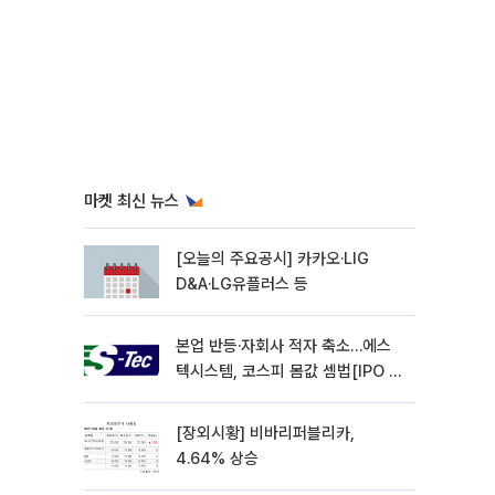
마켓 최신 뉴스
[오늘의 주요공시] 카카오·LIG
D&A·LG유플러스 등
본업 반등·자회사 적자 축소…에스
텍시스템, 코스피 몸값 셈법[IPO 엑
스레이]
[장외시황] 비바리퍼블리카,
4.64% 상승