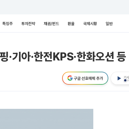
특징주
투자전략
채권/펀드
환율
국제시황
일반
핑·기아·한전KPS·한화오션 등
기사
구글 선호매체 추가