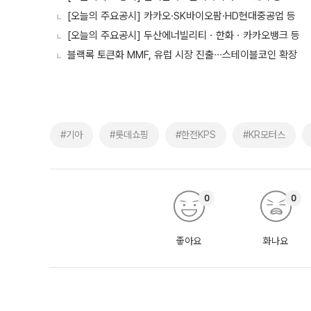
[오늘의 주요공시] 카카오·SK바이오팜·HD현대중공업 등
[오늘의 주요공시] 두산에너빌리티ㆍ한화ㆍ카카오뱅크 등
블랙록 토큰화 MMF, 유럽 시장 진출∙∙∙스테이블코인 확장
#기아
#롯데쇼핑
#한전KPS
#KR모터스
0
0
좋아요
화나요