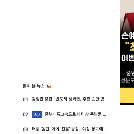
많이 본 뉴스
김정관 장관 “반도체 성과급, 주총 승인 받도록”…상법·자본시장법 개정 시사
01
중부내륙고속도로서 미상 폭발물 발견
02
속보
태풍 '돌핀' 이어 '찬홈' 등장…예상 경로에 한국 '한숨'
03