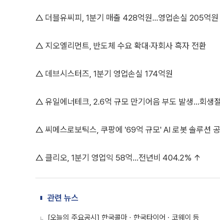
△ 더블유씨피, 1분기 매출 428억원…영업손실 205억원
△ 지오엘리먼트, 반도체 수요 확대·자회사 흑자 전환
△ 데브시스터즈, 1분기 영업손실 174억원
△ 유일에너테크, 2.6억 규모 만기어음 부도 발생…회생
△ 씨메스로보틱스, 쿠팡에 '69억 규모' AI 로봇 솔루션 
△ 클리오, 1분기 영업익 58억…전년비 404.2% ↑
관련 뉴스
[오늘의 주요공시] 한국콜마ㆍ한국타이어ㆍ코웨이 등