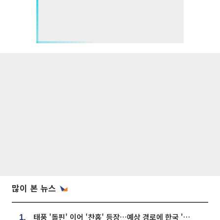
많이 본 뉴스
태풍 '돌핀' 이어 '찬홈' 등장…예상 경로에 한국 '한숨'
1.