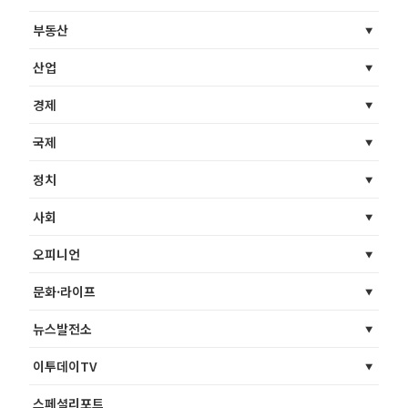
부동산
산업
경제
국제
정치
사회
오피니언
문화·라이프
뉴스발전소
이투데이TV
스페셜리포트