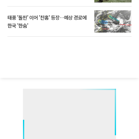
태풍 '돌핀' 이어 '찬홈' 등장…예상 경로에
한국 '한숨'