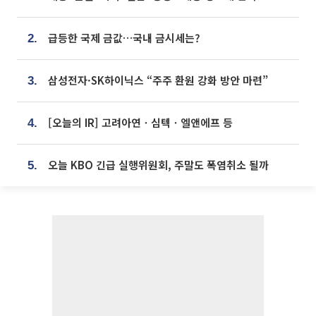
급등한 국제 금값…국내 금시세는?
2.
삼성전자·SK하이닉스 “주주 환원 강화 방안 마련”
3.
[오늘의 IR] 고려아연ㆍ심텍ㆍ엘앤에프 등
4.
오늘 KBO 긴급 실행위원회, 주말도 폭염취소 될까
5.