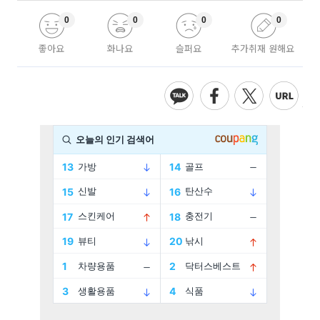
0
0
0
0
좋아요
화나요
슬퍼요
추가취재 원해요