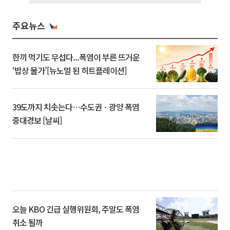
주요뉴스
한끼 먹기도 무섭다...폭염이 부른 뜨거운
‘밥상 물가’[뉴노멀 된 히트플레이션]
39도까지 치솟는다⋯수도권ㆍ광양 폭염
중대경보 [날씨]
오늘 KBO 긴급 실행위원회, 주말도 폭염
취소 될까