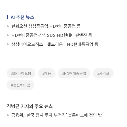
AI 추천 뉴스
한화오션·삼성중공업·HD현대중공업 등
HD현대중공업·삼성SDS·HD현대마린엔진 등
삼성바이오로직스ㆍ셀트리온ㆍHD현대중공업 등
#SK바이오팜
#대동
#HD현대중공업
#카카오
#동진쎄미켐
김범근 기자의 주요 뉴스
금융위, ‘한국 증시 투자 부적격’ 블룸버그에 정면 반박…“근거 불분명”