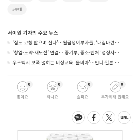
#롯데
서이원 기자의 주요 뉴스
‘집도 코칭 받으며 산다’…월급쟁이부자들, ‘내집마련’ 신청 증가세
‘창업-도약-재도전’ 연결… 중기부, 중소·벤처 ‘성장사다리’ 짓는다
우즈벡서 보폭 넓히는 비상교육 ‘올비아’…인니·일본 진출 타진
0
0
0
0
좋아요
화나요
슬퍼요
추가취재 원해요