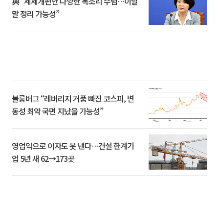
與 “세제개편안 다양한 목소리 수렴…이달
말 정리 가능성”
블룸버그 “레버리지 거품 빠진 코스피, 변
동성 최악 국면 지났을 가능성”
영업익으로 이자도 못 낸다…건설 한계기
업 5년 새 62→173곳