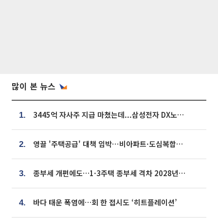
많이 본 뉴스
3445억 자사주 지급 마쳤는데...삼성전자 DX노조, 뒤늦은 '떼쓰기 집회'
1.
영끌 '주택공급' 대책 임박⋯비아파트·도심복합까지 총동원
2.
종부세 개편에도…1·3주택 종부세 격차 2028년부터 확대
3.
바다 태운 폭염에…회 한 접시도 ‘히트플레이션’
4.