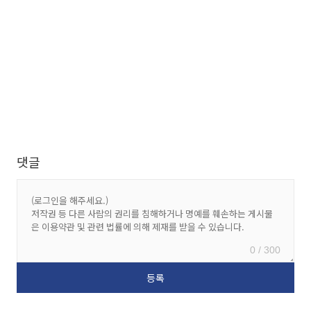
댓글
0 / 300