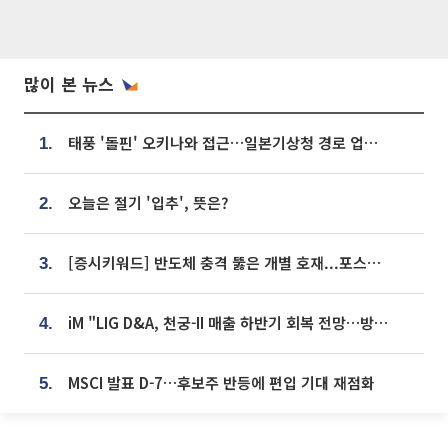
많이 본 뉴스
태풍 '돌핀' 오키나와 접근…일본기상청 경로 업데이트
1.
오늘은 절기 '입추', 뜻은?
2.
[증시키워드] 반도체 충격 뚫은 개별 호재...포스코퓨처엠·에코프로·한화솔루션 '눈길'
3.
iM "LIG D&A, 천궁-II 매출 하반기 회복 전망…방산 톱픽 유지"
4.
MSCI 발표 D-7…후보주 반등에 편입 기대 재점화
5.