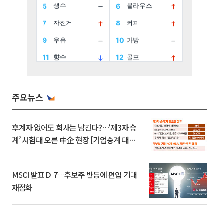
주요뉴스
후계자 없어도 회사는 남긴다?…‘제3자 승
계’ 시험대 오른 中企 현장 [기업승계 대전
환]
MSCI 발표 D-7…후보주 반등에 편입 기대
재점화