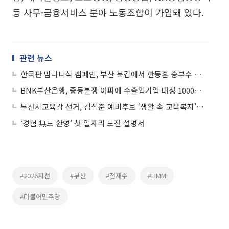
등 사무·금융서비스 분야 노동조합이 가입돼 있다.
관련 뉴스
한국판 맘다니식 캠페인, 부산 북갑에서 한동훈 승부수 통할까
BNK부산은행, 중동분쟁 여파에 수출입기업 대상 1000억 특화대출 지원
부산시교육감 선거, 김석준 예비후보 ‘생활 속 교육복지’로 학부모 체감 부담 줄인다
‘경험 無도 환영’ 첫 일자리 도전 설명서
#2026지선
#부산
#전재수
#HMM
#더불어민주당