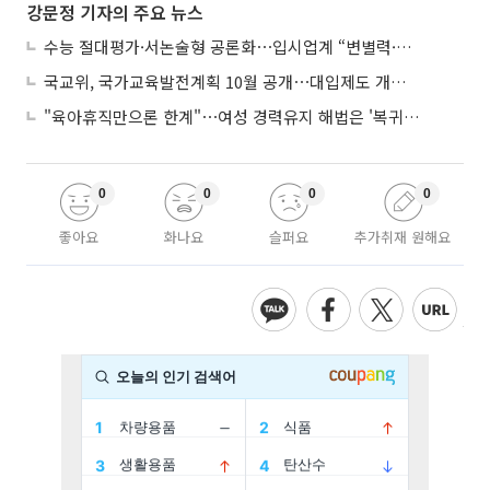
강문정 기자의 주요 뉴스
수능 절대평가·서논술형 공론화⋯입시업계 “변별력·사교육 대책 먼저”
국교위, 국가교육발전계획 10월 공개⋯대입제도 개편 공론화 추진
"육아휴직만으론 한계"⋯여성 경력유지 해법은 '복귀 후 유연근무’
0
0
0
0
좋아요
화나요
슬퍼요
추가취재 원해요