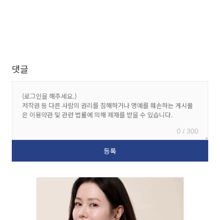
댓글
0 / 300