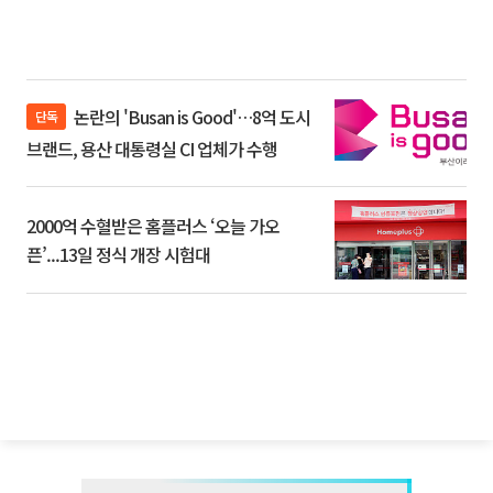
논란의 'Busan is Good'…8억 도시
단독
브랜드, 용산 대통령실 CI 업체가 수행
2000억 수혈받은 홈플러스 ‘오늘 가오
픈’...13일 정식 개장 시험대