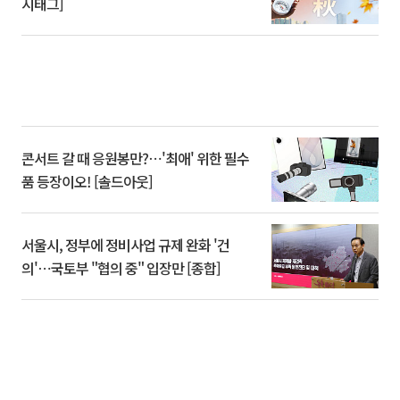
시태그]
콘서트 갈 때 응원봉만?⋯'최애' 위한 필수
품 등장이오! [솔드아웃]
서울시, 정부에 정비사업 규제 완화 '건
의'⋯국토부 "협의 중" 입장만 [종합]