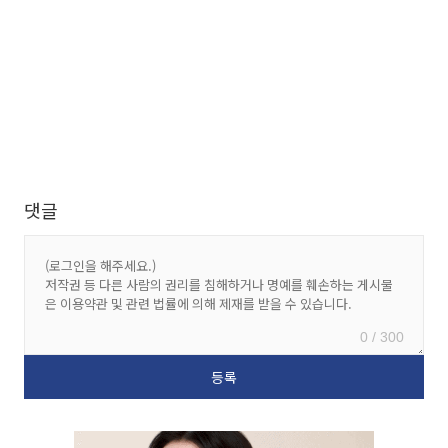
댓글
0 / 300