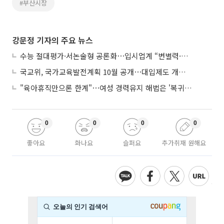
#부산시장
강문정 기자의 주요 뉴스
수능 절대평가·서논술형 공론화⋯입시업계 “변별력·사교육 대책 먼저”
국교위, 국가교육발전계획 10월 공개⋯대입제도 개편 공론화 추진
"육아휴직만으론 한계"⋯여성 경력유지 해법은 '복귀 후 유연근무’
0
0
0
0
좋아요
화나요
슬퍼요
추가취재 원해요