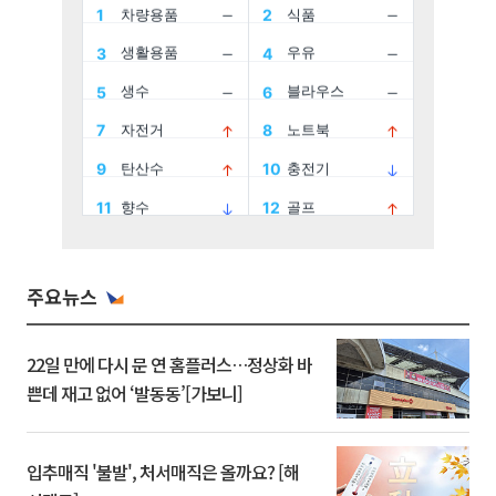
주요뉴스
22일 만에 다시 문 연 홈플러스…정상화 바
쁜데 재고 없어 ‘발동동’[가보니]
입추매직 '불발', 처서매직은 올까요? [해