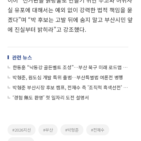
이어 “선거판을 흙탕물로 만들기 위한 무고와 허위사
실 유포에 대해서는 예외 없이 강력한 법적 책임을 묻
겠다”며 “박 후보는 고발 뒤에 숨지 말고 부산시민 앞
에 진실부터 밝히라”고 강조했다.
관련 뉴스
한동훈 “낙동강 골든벨트 조성”…부산 북구 미래 로드맵 발표
박형준, 원도심 개발 특위 출범…부산특별법 여론전 병행
박형준 부산시장 후보 캠프, 전재수 측 '조직적 흑색선전' 법적 대응 돌입
‘경험 無도 환영’ 첫 일자리 도전 설명서
#2026지선
#부산
#박형준
#전재수