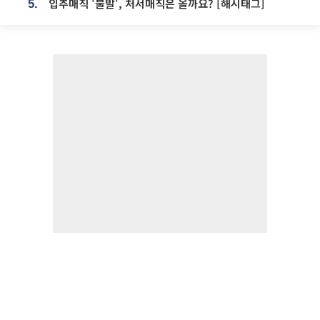
입추매직 '불발', 처서매직은 올까요? [해시태그]
5.