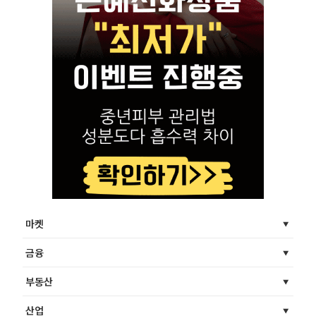
마켓
금융
부동산
산업