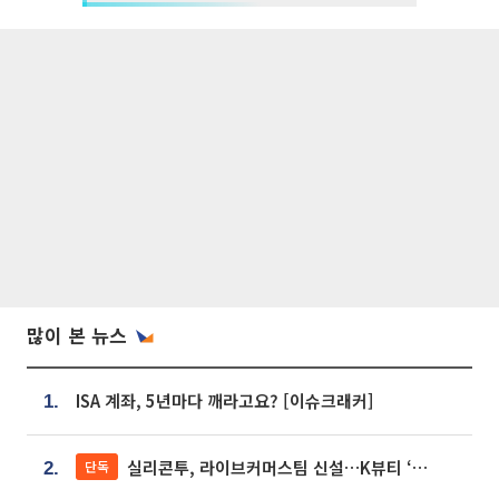
많이 본 뉴스
ISA 계좌, 5년마다 깨라고요? [이슈크래커]
1.
실리콘투, 라이브커머스팀 신설…K뷰티 ‘글로벌 판매망’ 확대[K뷰티 라방戰]
단독
2.