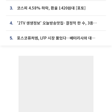
코스피 4.58% 하락, 환율 1420원대 [포토]
3.
'2TV 생생정보' 오늘방송맛집- 결정적 한 수, 3종 메밀면! 메밀 소바 맛집 '의○○○○'
4.
포스코퓨처엠, LFP 시장 뚫었다…배터리사와 대규모 장기 공급 합의
5.