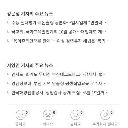
강문정 기자의 주요 뉴스
수능 절대평가·서논술형 공론화⋯입시업계 “변별력·사교육 대책 먼저”
국교위, 국가교육발전계획 10월 공개⋯대입제도 개편 공론화 추진
"육아휴직만으론 한계"⋯여성 경력유지 해법은 '복귀 후 유연근무’
서영인 기자의 주요 뉴스
인사도, 회계도 무너진 부산테크노파크…감사서 '혈세 유용·인사 뒤집기' 적발
경남정보대, 부산 지역 맞춤형 평생직업교육 우수사례로 혁신 주도
한국해양진흥공사, 상임감사 공개 모집…8월 19일까지 접수
0
0
0
0
좋아요
화나요
슬퍼요
추가취재 원해요