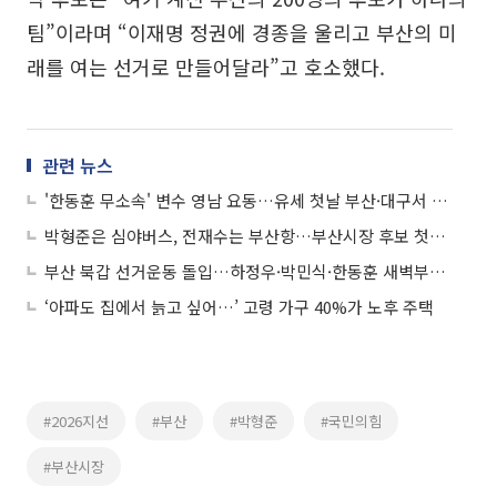
팀”이라며 “이재명 정권에 경종을 울리고 부산의 미
래를 여는 선거로 만들어달라”고 호소했다.
관련 뉴스
'한동훈 무소속' 변수 영남 요동…유세 첫날 부산·대구서 정면승부
박형준은 심야버스, 전재수는 부산항…부산시장 후보 첫날 행보부터 갈렸다
부산 북갑 선거운동 돌입…하정우·박민식·한동훈 새벽부터 표심 공략
‘아파도 집에서 늙고 싶어…’ 고령 가구 40%가 노후 주택
#2026지선
#부산
#박형준
#국민의힘
#부산시장