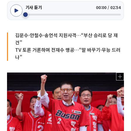
기사 듣기
00:00 / 02:54
김문수·안철수·송언석 지원사격…“부산 승리로 당 재
건”
TV 토론 거론하며 전재수 맹공…“말 바꾸기·무능 드러
나”