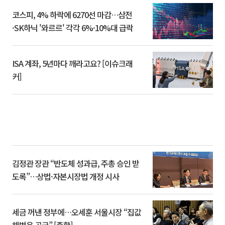
코스피, 4% 하락에 6270선 마감…삼전
·SK하닉 '와르르' 각각 6%·10%대 급락
ISA 계좌, 5년마다 깨라고요? [이슈크래
커]
김정관 장관 “반도체 성과급, 주총 승인 받
도록”…상법·자본시장법 개정 시사
세금 꺼낸 정부에…오세훈 서울시장 “집값
해법은 공급” [종합]