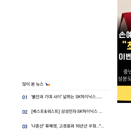
많이 본 뉴스
'불안과 기대 사이' 널뛰는 SK하이닉스…증권가 "HBM4·LTA 기반 펀터멘털 견고"
01
[베스트&워스트] 삼성전자·SK하이닉스 밀린 한 주…상상인증권은 85% 급등
02
'나혼산' 류혜영, 고경표와 16년산 우정…"자취방서 부모님과 마주쳐"
03