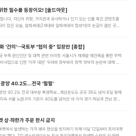
 위한 필수품 등장이오! [솔드아웃]
합니다. 자신의 취향, 가치관과 유사하거나 인기 있는 인물 혹은 콘텐츠를
'가 자리 잡은 오늘, 잘파세대(Z세대와 알파세대의 합성어)의 눈길이 쏠린 곳은
리는 공연장. 응원봉만큼이나 눈에 띄는 게 있습니다. 공연이 시작되기
 '건의'⋯국토부 "협의 중" 입장만 [종합]
급 부족 원인진단 및 대책 관련 브리핑 서울시가 재개발·재건축을 통한 주택
비사업으로 인한 '이주 대란' 우려와 정부와의 정책 엇박자 논란에 대해 정
실장은 2031년까지 31만 가구 착공 목표에 차질이 없다는 입장이나,
·광양 40.2도…전국 '펄펄'
·광양 40.2도 전국 대부분 폭염특보…체감온도도 곳곳 38도 넘어 8일 동해
지속 서울 노원구의 기온이 40도를 넘어선 데 이어 경기 하남과 전남 광양
. 전국 대부분 지역에 폭염특보가 내려진 가운데 곳곳에서 39~40도 안팎
켓 상·하한가 주문 한시 금지
마켓에서 발생하는 가격 왜곡 현상을 방지하기 위해 이달 12일부터 프리마켓
기로 했다. 7일 넥스트레이드는 최근 프리마켓에서 발생한 소량의 상·하한