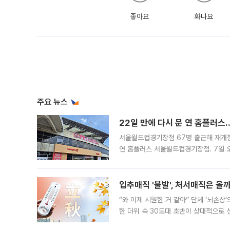
좋아요
화나요
주요 뉴스
22일 만에 다시 문 연 홈플러스
서울월드컵경기장점 67명 출근해 재개점 
연 홈플러스 서울월드컵경기장점. 7일 
우유, 과일 같은 신선식품이 차근차근 자
입추매직 '불발', 처서매직은 올
“와 이제 시원한 거 같아” 단체 ‘뇌손상
한 더위 속 30도대 초반이 상대적으로
지역에 있었습니다. 7월 말에는 서풍과