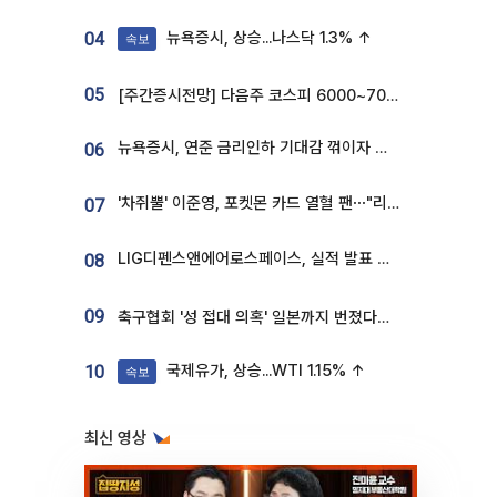
뉴욕증시, 상승...나스닥 1.3% ↑
04
속보
05
[주간증시전망] 다음주 코스피 6000~7000⋯“外人 수급은 정책이 변수”
뉴욕증시, 연준 금리인하 기대감 꺾이자 상승...S&P500 사상 최고치 [종합]
06
'차쥐뿔' 이준영, 포켓몬 카드 열혈 팬⋯"리셀러 처단할 것"
07
LIG디펜스앤에어로스페이스, 실적 발표 후 급락→반등⋯증권가 “28년까지 튼튼”
08
09
축구협회 '성 접대 의혹' 일본까지 번졌다…日 심판 실명 공개
국제유가, 상승...WTI 1.15% ↑
10
속보
최신 영상