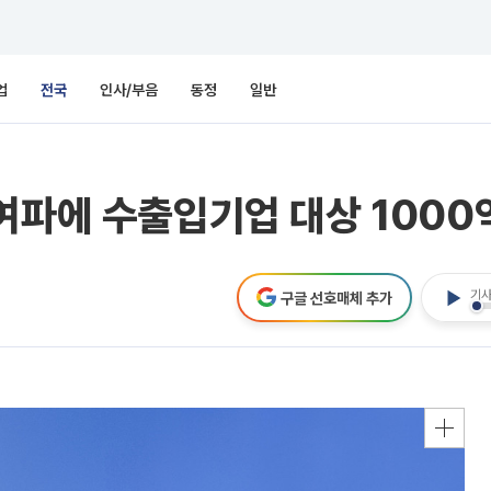
업
전국
인사/부음
동정
일반
여파에 수출입기업 대상 1000
기사
구글 선호매체 추가