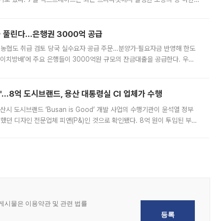
, 주문 오류로 인한 가격 급등락을 최소화하기 위한 비상 대응방안을 발표
 풀린다…은행권 3000억 공급
리·농협도 취급 검토 당국 실수요자 공급 주문…분양가·필요자금 반영해 한도
에이치방배’에 주요 은행들이 3000억원 규모의 잔금대출을 공급한다. 우리
하고 있어 향후 공급 규모가 늘어날 전망이다. 7일 금융권에 따르면 KB국
od'…8억 도시브랜드, 용산 대통령실 CI 업체가 수행
시 도시브랜드 ‘Busan is Good’ 개발 사업의 수행기관이 윤석열 정부
여했던 디자인 전문업체 피앤(P&)인 것으로 확인됐다. 8억 원이 투입된 부산
 부족과 디자인 정체성 논란에 휩싸였던 만큼, 사업 선정 과정과 결과물에