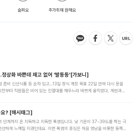
슬퍼요
추가취재 원해요
…정상화 바쁜데 재고 없어 ‘발동동’[가보니]
준비 신선식품 등 순차 입고…13일 정식 개장 목표 22일 만에 다시 문을
오전부터 직원들은 비어 있는 진열대를 채우느라 바쁘게 움직였다. 계란과
리를 잡기 시작했지만, 매장 곳곳엔 여전히 텅 빈 매대가 먼저 눈에 들어왔
까요? [해시태그]
’의 단계까지 온 지독하고 지독한 폭염입니다. 낮 기온이 37~39도를 찍는 극
 선선하게 느껴질 지경인데요. 이번 폭염의 중심은 처음 영남을 비롯한 동쪽
 북서풍이 산맥을 넘어 영남 쪽으로 내려오면서 뜨겁고 건조해졌는데요.