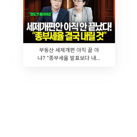
부동산 세제개편 아직 끝 아
냐? "종부세율 발표보다 내릴
것" 장기거주·양도세 전망 I 집
땅지성 I 김인만, 진미윤