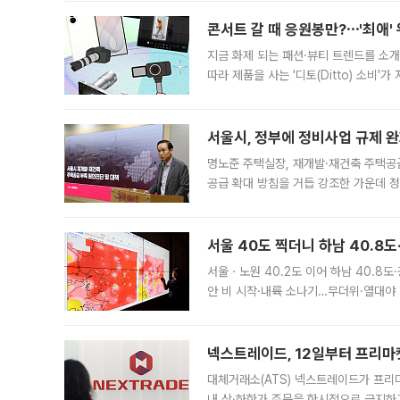
콘서트 갈 때 응원봉만?⋯'최애'
지금 화제 되는 패션·뷰티 트렌드를 소개
따라 제품을 사는 '디토(Ditto) 소비
어디일까요? 아이돌 콘서트 시작을 기다
서울시, 정부에 정비사업 규제 완화
명노준 주택실장, 재개발·재건축 주택공
공급 확대 방침을 거듭 강조한 가운데 정
면 반박하고 나섰다. 명노준 서울시 주택
서울 40도 찍더니 하남 40.8도
서울ㆍ노원 40.2도 이어 하남 40.8도
안 비 시작·내륙 소나기…무더위·열대야 
에서도 40도를 웃도는 기온이 관측됐다
의 극심한
넥스트레이드, 12일부터 프리마
대체거래소(ATS) 넥스트레이드가 프리
내 상·하한가 주문을 한시적으로 금지하