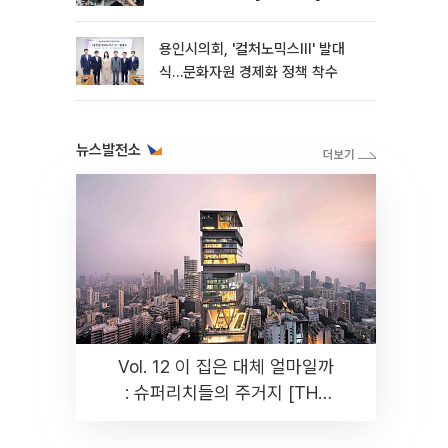
용인시의회, '컬처노믹스Ⅲ' 발대
식…문화자원 경제화 정책 착수
뉴스발전소
Vol. 12 이 집은 대체 얼마일까
: 슈퍼리치들의 주거지 [THE
RARE]