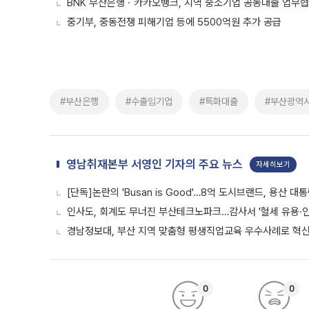
BNK 부산은행ㆍ카카오뱅크, 지역 중소기업 공동대출 업무
중기부, 중동전쟁 피해기업 등에 5500억원 추가 공급
#부산은행
#수출입기업
#특화대출
#부산광역
영남취재본부 서영인 기자의 주요 뉴스
자세히보기
[단독]논란의 'Busan is Good'…8억 도시브랜드, 용산 대
인사도, 회계도 무너진 부산테크노파크…감사서 '혈세 유용·인
경남정보대, 부산 지역 맞춤형 평생직업교육 우수사례로 혁신
0
0