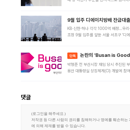
가 체결 사례와 관련해 설명자료를 내고
9월 입주 디에이치방배 잔금대출
KB·신한·하나 각각 1000억 배정…우
조정 9월 입주를 앞둔 서울 서초구 ‘디
은행과 NH농협은행도 대출 취급을 검토
민은행
논란의 'Busan is Go
단독
박형준 전 부산시장 재임 당시 추진된 부산
용산 대통령실 상징체계(CI) 개발에 참
도시브랜드 사업이 공개 이후 시민 공감
댓글