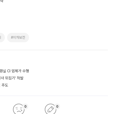
협약
시
#이차보전
통령실 CI 업체가 수행
사 뒤집기' 적발
 주도
0
0