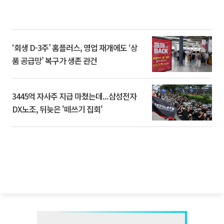
‘회생 D-3주’ 홈플러스, 영업 재개에도 ‘상
품 공급망’ 복구가 생존 관건
3445억 자사주 지급 마쳤는데...삼성전자
DX노조, 뒤늦은 '떼쓰기 집회'