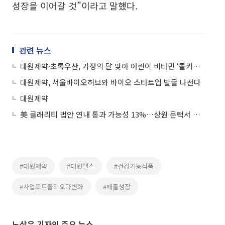
성장을 이어갈 것”이라고 말했다.
관련 뉴스
대원제약·초록우산, 가정의 달 맞아 어린이 비타민 ‘콜키비타’ 4000개 기부
대원제약, 서울바이오허브와 바이오 스타트업 발굴 나선다
대원제약
美 클래리티 법안 연내 통과 가능성 13%…상원 문턱서 제동
#대원제약
#대원헬스
#건강기능식품
#사업포트폴리오다변화
#매출성장
노상우 기자의 주요 뉴스