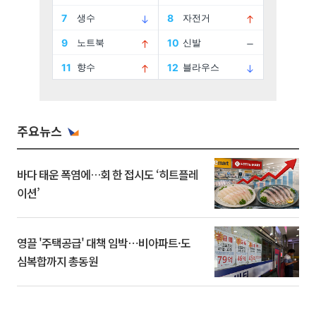
주요뉴스
바다 태운 폭염에…회 한 접시도 ‘히트플레
이션’
영끌 '주택공급' 대책 임박⋯비아파트·도
심복합까지 총동원