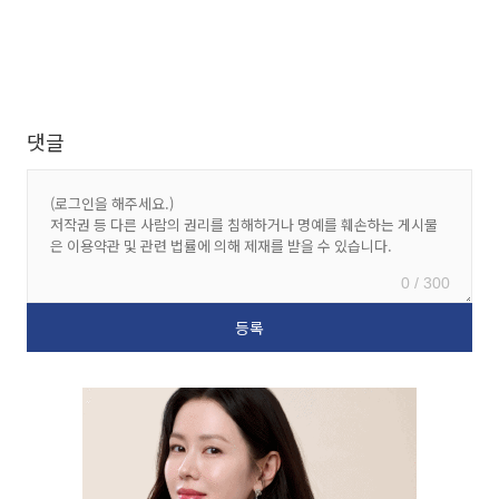
댓글
0 / 300