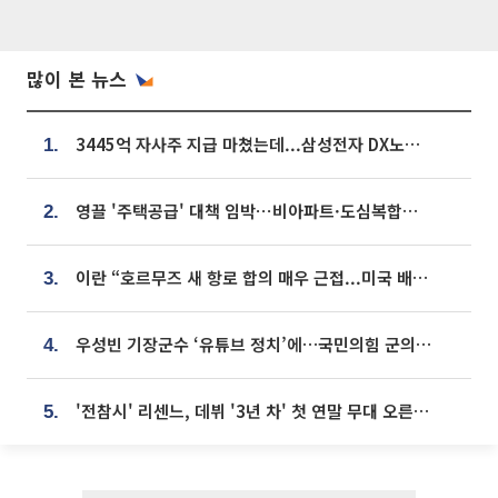
많이 본 뉴스
3445억 자사주 지급 마쳤는데...삼성전자 DX노조, 뒤늦은 '떼쓰기 집회'
1.
영끌 '주택공급' 대책 임박⋯비아파트·도심복합까지 총동원
2.
이란 “호르무즈 새 항로 합의 매우 근접...미국 배상 먼저”
3.
우성빈 기장군수 ‘유튜브 정치’에…국민의힘 군의원들 집단 반발
4.
'전참시' 리센느, 데뷔 '3년 차' 첫 연말 무대 오른다⋯"그동안 섭외 안 와"
5.