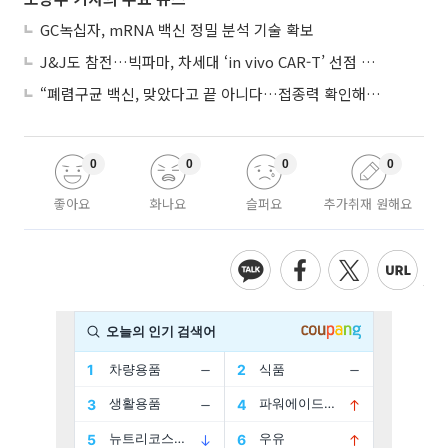
GC녹십자, mRNA 백신 정밀 분석 기술 확보
J&J도 참전…빅파마, 차세대 ‘in vivo CAR-T’ 선점 경쟁 본격화
“폐렴구균 백신, 맞았다고 끝 아니다…접종력 확인해야”
0
0
0
0
좋아요
화나요
슬퍼요
추가취재 원해요