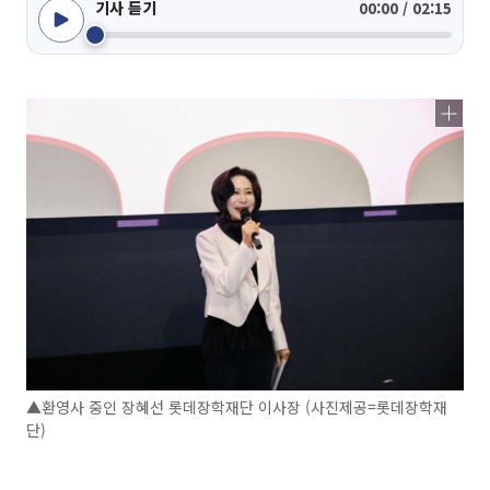
기사 듣기
00:00 / 02:15
▲환영사 중인 장혜선 롯데장학재단 이사장 (사진제공=롯데장학재
단)