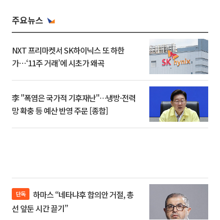
주요뉴스
NXT 프리마켓서 SK하이닉스 또 하한
가⋯‘11주 거래’에 시초가 왜곡
李 "폭염은 국가적 기후재난"…냉방·전력
망 확충 등 예산 반영 주문 [종합]
하마스 “네타냐후 합의안 거절, 총
단독
선 앞둔 시간 끌기”