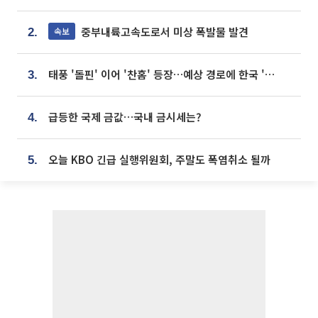
중부내륙고속도로서 미상 폭발물 발견
속보
2.
태풍 '돌핀' 이어 '찬홈' 등장…예상 경로에 한국 '한숨'
3.
급등한 국제 금값…국내 금시세는?
4.
오늘 KBO 긴급 실행위원회, 주말도 폭염취소 될까
5.