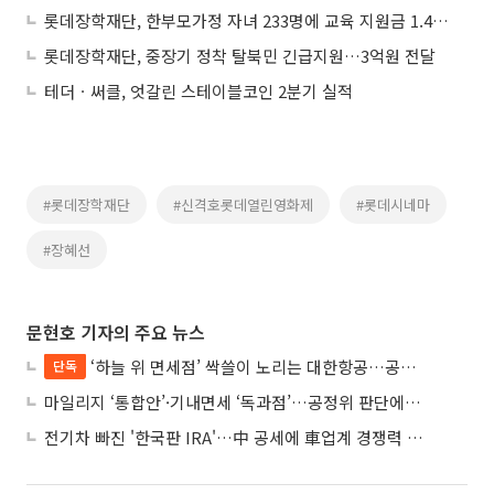
롯데장학재단, 한부모가정 자녀 233명에 교육 지원금 1.4억 전달
롯데장학재단, 중장기 정착 탈북민 긴급지원…3억원 전달
테더ㆍ써클, 엇갈린 스테이블코인 2분기 실적
#롯데장학재단
#신격호롯데열린영화제
#롯데시네마
#장혜선
문현호 기자의 주요 뉴스
‘하늘 위 면세점’ 싹쓸이 노리는 대한항공…공정위 “독과점 여부 따진다”
단독
마일리지 ‘통합안’·기내면세 ‘독과점’…공정위 판단에 쏠린 눈
전기차 빠진 '한국판 IRA'…中 공세에 車업계 경쟁력 우려