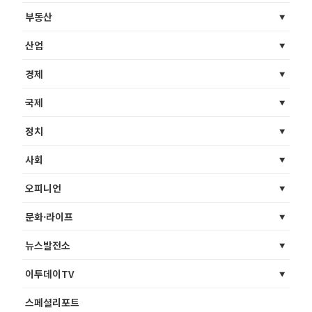
부동산
산업
경제
국제
정치
사회
오피니언
문화·라이프
뉴스발전소
이투데이TV
스페셜리포트