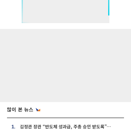
많이 본 뉴스
김정관 장관 “반도체 성과급, 주총 승인 받도록”…상법·자본시장법 개정 시사
1.