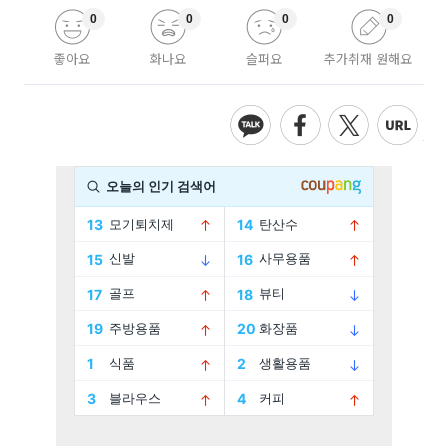
0
0
0
0
좋아요
화나요
슬퍼요
추가취재 원해요