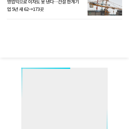
영업익으로 이자도 못 낸다…건설 한계기
업 5년 새 62→173곳