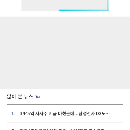
많이 본 뉴스
3445억 자사주 지급 마쳤는데...삼성전자 DX노조, 뒤늦은 '떼쓰기 집회'
1.