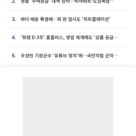
영끌 '주택공급' 대책 임박⋯비아파트·도심복합까지 총동원
2.
바다 태운 폭염에…회 한 접시도 ‘히트플레이션’
3.
‘회생 D-3주’ 홈플러스, 영업 재개에도 ‘상품 공급망’ 복구가 생존 관건
4.
우성빈 기장군수 ‘유튜브 정치’에…국민의힘 군의원들 집단 반발
5.