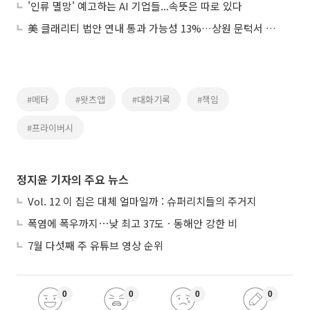
'인류 멸망' 예고하는 AI 기업들...속뜻은 따로 있다
美 클래리티 법안 연내 통과 가능성 13%…상원 문턱서 제동
#메타
#왓츠앱
#대화기록
#책임
#프라이버시
정지윤 기자의 주요 뉴스
Vol. 12 이 집은 대체 얼마일까 : 슈퍼리치들의 주거지
폭염에 폭우까지⋯낮 최고 37도ㆍ동해안 강한 비
7월 다섯째 주 유튜브 영상 순위
0
0
0
0