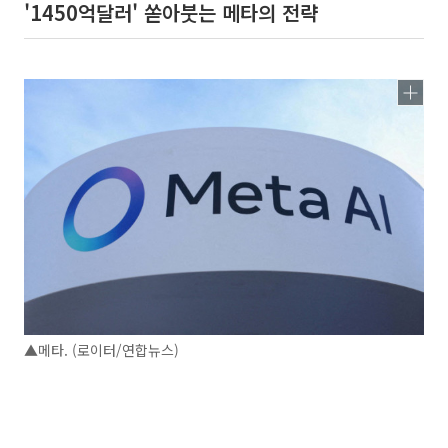
'1450억달러' 쏟아붓는 메타의 전략
▲메타. (로이터/연합뉴스)