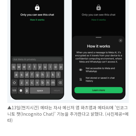
▲13일(현지시간) 메타는 자사 메신저 앱 와츠앱과 메타AI에 '인코그
니토 챗(Incognito Chat)' 기능을 추가한다고 밝혔다. (사진제공=메
타)