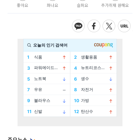
좋아요
화나요
슬퍼요
추가취재 원해요
주요뉴스