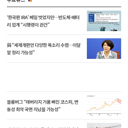
‘한국판 IRA’ 베일 벗었지만…반도체·배터
리 업계 “시행령이 관건”
與 “세제개편안 다양한 목소리 수렴…이달
말 정리 가능성”
블룸버그 “레버리지 거품 빠진 코스피, 변
동성 최악 국면 지났을 가능성”