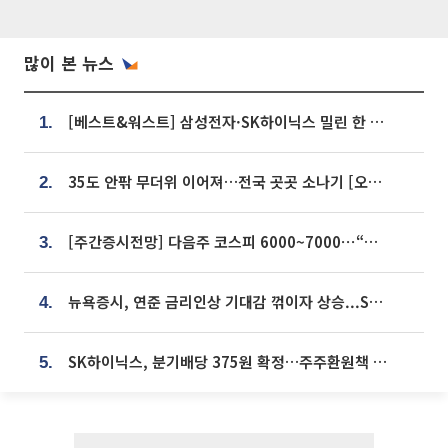
많이 본 뉴스
[베스트&워스트] 삼성전자·SK하이닉스 밀린 한 주…상상인증권은 85% 급등
1.
35도 안팎 무더위 이어져…전국 곳곳 소나기 [오늘 날씨]
2.
[주간증시전망] 다음주 코스피 6000~7000⋯“外人 수급은 정책이 변수”
3.
뉴욕증시, 연준 금리인상 기대감 꺾이자 상승...S&P500 사상 최고치 [종합]
4.
SK하이닉스, 분기배당 375원 확정…주주환원책 9월로 앞당겨 발표
5.