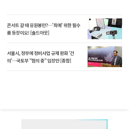
콘서트 갈 때 응원봉만?⋯'최애' 위한 필수
품 등장이오! [솔드아웃]
서울시, 정부에 정비사업 규제 완화 '건
의'⋯국토부 "협의 중" 입장만 [종합]