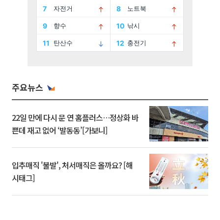
주요뉴스
22일 만에 다시 문 연 홈플러스…정상화 바
쁜데 재고 없어 ‘발동동’[가보니]
입추매직 '불발', 처서매직은 올까요? [해
시태그]