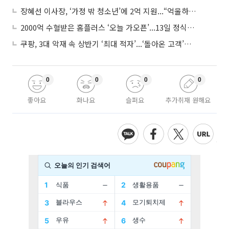
장혜선 이사장, ‘가정 밖 청소년’에 2억 지원...“억울하고 아파도 단단해지길”
2000억 수혈받은 홈플러스 ‘오늘 가오픈’...13일 정식 개장 시험대
쿠팡, 3대 악재 속 상반기 ‘최대 적자’...‘돌아온 고객’에 수익성 반등 주목
0
0
0
0
좋아요
화나요
슬퍼요
추가취재 원해요