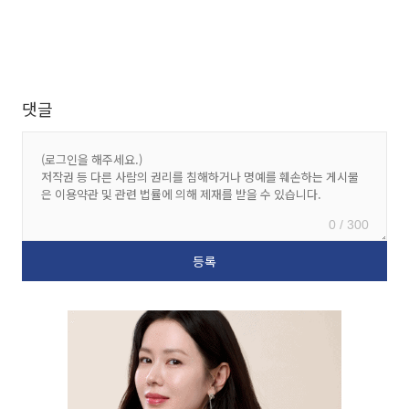
댓글
0 / 300