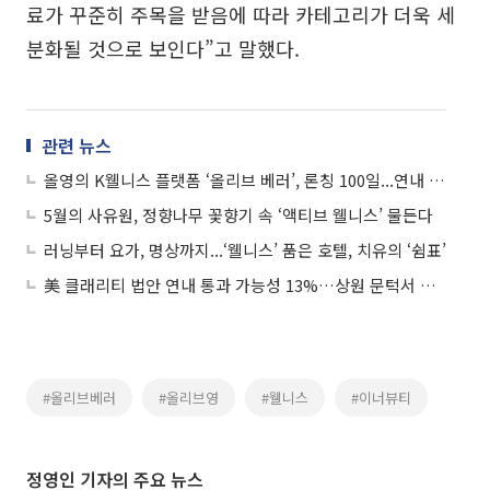
료가 꾸준히 주목을 받음에 따라 카테고리가 더욱 세
분화될 것으로 보인다”고 말했다.
관련 뉴스
올영의 K웰니스 플랫폼 ‘올리브 베러’, 론칭 100일...연내 10개 점포 확장
5월의 사유원, 정향나무 꽃향기 속 ‘액티브 웰니스’ 물든다
러닝부터 요가, 명상까지...‘웰니스’ 품은 호텔, 치유의 ‘쉼표’
美 클래리티 법안 연내 통과 가능성 13%…상원 문턱서 제동
#올리브베러
#올리브영
#웰니스
#이너뷰티
정영인 기자의 주요 뉴스