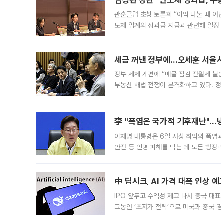
김정관 장관 “반도체 성과급, 
관훈클럽 초청 토론회 “이익 나눌 때 아
도체 업계의 성과급 지급과 관련해 일정
최근 상법·자본시장법 개정으로 기업 지
세금 꺼낸 정부에…오세훈 서울시장
정부 세제 개편에 “매물 잠김·전월세 불
부동산 해법 전쟁이 본격화하고 있다. 
드를 꺼내자 서울시는 전·월세 부담만 
李 "폭염은 국가적 기후재난"…냉
이재명 대통령은 6일 사상 최악의 폭염
안전 등 인명 피해를 막는 데 모든 행
인프라 확충 계획을 내년도 예산안에 반
中 딥시크, AI 가격 대폭 인상 
IPO 앞두고 수익성 제고 나서 중국 대표
그동안 ‘초저가 전략’으로 미국과 중국
가된다. 블룸버그통신에 따르면 딥시크는