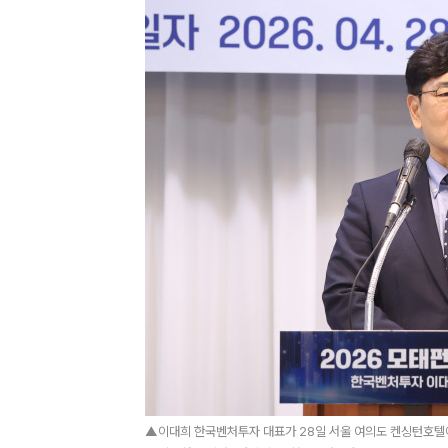
▲이대희 한국벤처투자 대표가 28일 서울 여의도 켄싱턴호텔에