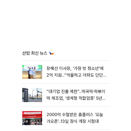
산업 최신 뉴스
장혜선 이사장, ‘가정 밖 청소년’에
2억 지원...“억울하고 아파도 단단해
지길”[현장]
“대기업 진출 제한”...떡국떡·떡볶이
떡 제조업, ‘생계형 적합업종’ 5년
연장
2000억 수혈받은 홈플러스 ‘오늘
가오픈’...13일 정식 개장 시험대