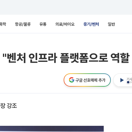
화학
항공/물류
유통
의료/바이오
중기/벤처
일반
"벤처 인프라 플랫폼으로 역할
기사
구글 선호매체 추가
확장 강조