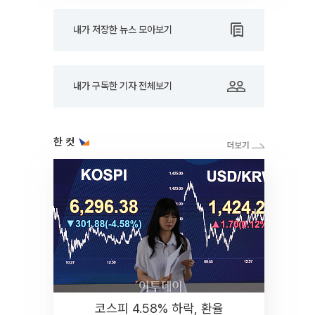
내가 저장한 뉴스 모아보기
내가 구독한 기자 전체보기
한 컷
코스피 4.58% 하락, 환율