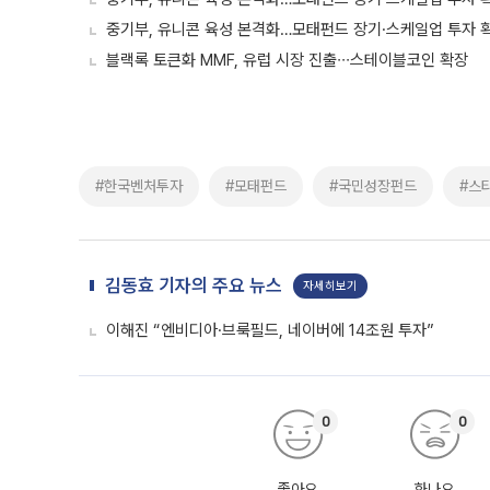
중기부, 유니콘 육성 본격화…모태펀드 장기·스케일업 투자 
블랙록 토큰화 MMF, 유럽 시장 진출∙∙∙스테이블코인 확장
#한국벤처투자
#모태펀드
#국민성장펀드
#스
김동효 기자의 주요 뉴스
자세히보기
이해진 “엔비디아·브룩필드, 네이버에 14조원 투자”
0
0
좋아요
화나요