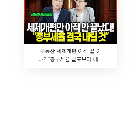
부동산 세제개편 아직 끝 아
냐? "종부세율 발표보다 내릴
것" 장기거주·양도세 전망 I 집
땅지성 I 김인만, 진미윤