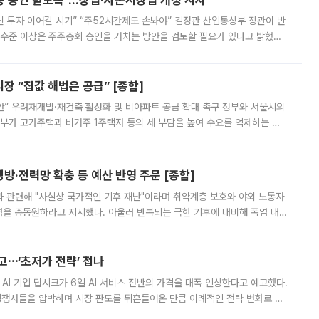
주총 승인 받도록”…상법·자본시장법 개정 시사
닌 투자 이어갈 시기” “주52시간제도 손봐야” 김정관 산업통상부 장관이 반
 수준 이상은 주주총회 승인을 거치는 방안을 검토할 필요가 있다고 밝혔다.
배구조와 주주권 강화 논의가 이어지는 가운데, 핵심 연구인력에 대한
 “집값 해법은 공급” [종합]
안” 우려재개발·재건축 활성화 및 비아파트 공급 확대 촉구 정부와 서울시의
정부가 고가주택과 비거주 1주택자 등의 세 부담을 높여 수요를 억제하는 카
키울 것이라며 세금이 아닌 공급이 근본적인 처방이라고 전면 반박했다.
방·전력망 확충 등 예산 반영 주문 [종합]
과 관련해 "사실상 국가적인 기후 재난"이라며 취약계층 보호와 야외 노동자
정력을 총동원하라고 지시했다. 아울러 반복되는 극한 기후에 대비해 폭염 대응
영하는 방안도 검토하라고 주문했다. 이 대통령은 이날 폭염·가뭄 대
예고⋯‘초저가 전략’ 접나
 AI 기업 딥시크가 6일 AI 서비스 전반의 가격을 대폭 인상한다고 예고했다.
 경쟁사들을 압박하며 시장 판도를 뒤흔들어온 만큼 이례적인 전략 변화로 평
 이날 공지를 통해 구체적인 인상 폭은 공개하지 않았지만 상당한 수