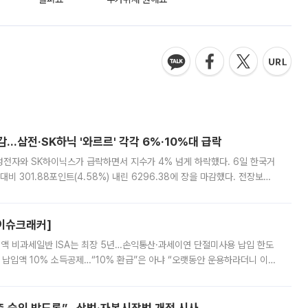
감…삼전·SK하닉 '와르르' 각각 6%·10%대 급락
삼성전자와 SK하이닉스가 급락하면서 지수가 4% 넘게 하락했다. 6일 한국거
비 301.88포인트(4.58%) 내린 6296.38에 장을 마감했다. 전장보다
스피는 장중 한때 6550.94까지 오르기도 했으나 6238.32까지 밀리기도 했
[이슈크래커]
 전액 비과세일반 ISA는 최장 5년…손익통산·과세이연 단절미사용 납입 한도
납입액 10% 소득공제…“10% 환급”은 아냐 “오랫동안 운용하라더니 이제
 ‘만능 절세 통장’으로 불리는 개인종합자산관리계좌(ISA)가 두 갈래로 개