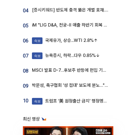
[증시키워드] 반도체 충격 뚫은 개별 호재...포스코퓨처엠·에코프로·한화솔루션 '눈길'
04
iM "LIG D&A, 천궁-II 매출 하반기 회복 전망…방산 톱픽 유지"
05
국제유가, 상승...WTI 2.8%↑
06
속보
뉴욕증시, 하락...다우 0.85%↓
07
속보
MSCI 발표 D-7…후보주 반등에 편입 기대 재점화
08
박문성, 축구협회 '성 접대' 보도에 분노…"다 말아먹으려고 작정했나"
09
10
트럼프 ‘美 원정출산 금지’ 행정명령 서명
속보
최신 영상