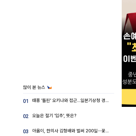
많이 본 뉴스
태풍 '돌핀' 오키나와 접근…일본기상청 경로 업데이트
01
오늘은 절기 '입추', 뜻은?
02
아옳이, 한의사 김형배와 벌써 200일⋯꽃다발 들고 "프러포즈 아냐"
03