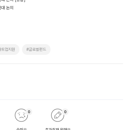
확대 논의
타트업지원
#글로벌펀드
0
0
슬퍼요
추가취재 원해요