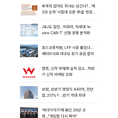
후계자 없어도 회사는 남긴다?…‘제
3자 승계’ 시험대 오른 中企 현장
[기업승계 대전환]
J&J도 참전…빅파마, 차세대 ‘in
vivo CAR-T’ 선점 경쟁 본격화
포스코퓨처엠, LFP 시장 뚫었다…
배터리사와 대규모 장기 공급 합의
웹젠, 신작 부재에 실적 감소…하반
기 신작 마케팅 강화
보령, 상반기 영업익 440억, 전년
比 21.1%↑…반기 역대 최대
'바다이야기'에 묶인 20년 규
제…"게임법 다시 짜야"