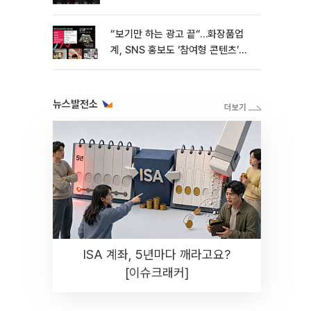
“보기만 하는 광고 끝“…화장품업
계, SNS 홍보도 ‘참여형 콘텐츠’로
변모[K뷰티 라방戰]
뉴스발전소
ISA 계좌, 5년마다 깨라고요?
[이슈크래커]