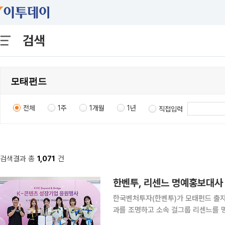
검색
전체
1주
1개월
1년
직접입력
검색결과 총
1,071
건
한벤투, 리센느 명예홍보대사
한국벤처투자(한벤투)가 모태펀드 출
과를 조명하고 소속 걸그룹 리센느를 명예홍보대
강남구 더뮤즈엔터테인먼트 사옥에서 ‘K