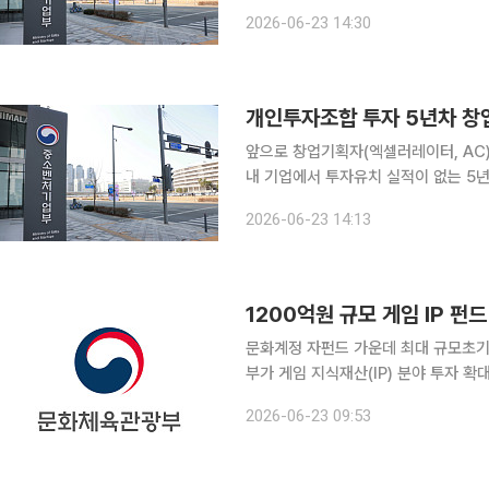
키운다는 구상이다. 중기부와 금융위는 23일 서울 마포구 스타트업벤처 캠퍼스 서울(SVC 서울)에
2026-06-23 14:30
서 ‘모태펀드-국민성장펀드 이어달리기
앞으로 창업기획자(엑셀러레이터, AC
내 기업에서 투자유치 실적이 없는 5
비중 상한선도 10%에서 20%로 상향된다. 중소벤처기업부는 이같은 내용이 담긴 '
2026-06-23 14:13
에 관한 법률 시행령'과 '벤처기업 육
1200억원 규모 게임 IP 펀
문화계정 자펀드 가운데 최대 규모초기 개발
부가 게임 지식재산(IP) 분야 투자 확
과 민간 자본을 결합해 게임 기업의 성
2026-06-23 09:53
강화와 글로벌 지식재산(IP) 육성을 