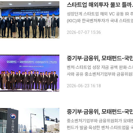
스타트업 해외투자 물꼬 틀까
성장단계 스타트업 해외 VC 공동 IR 추진업
(KIC)와 한국벤처투자가 국내 스타트
국부펀드 운용기관인 한국투자공사의 
2026-07-07 15:36
의 기업 발굴·투자 경험을 결합해 국내
벤처·스타트업 성장 자금 공백 완화·
사와 공유 중소벤처기업부와 금융위원회가 모태펀드와 국민성장펀드 간 투자 연계 체계 구축에 나
섰다. 모태펀드가 발굴·육성한 벤처·
2026-06-23 16:18
기업으로 키운다
중기부·금융위, 모태펀드-국
중소벤처기업부와 금융위원회가 모태펀드
펀드가 발굴·육성한 벤처·스타트업을 