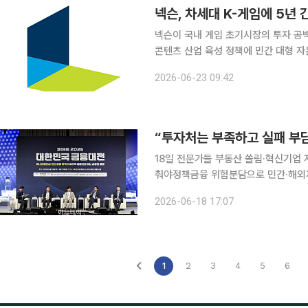
넥슨, 차세대 K-게임에 5년 
넥슨이 국내 게임 초기시장의 투자 공
콘텐츠 산업 육성 정책에 민간 대형 
겠다는 포부다. 넥슨은 국내 초기 게임 개발사를 대상으로 한 장기 투자 프로그램을 가동한다고 23
2026-06-23 09:42
일 밝혔다. 향후 5년간 총 2500억원 규
18일 전문가들 부동산 쏠림·혁신기업 
춰야정책금융 위험분담으로 민간·해외자본 유입 넓혀야 성장산업으로
자할 만한 프로젝트 부족과 금융회사의
2026-06-18 17:07
업에서 자금을 끌어들일 만한 사업이 
1
2
3
4
5
6