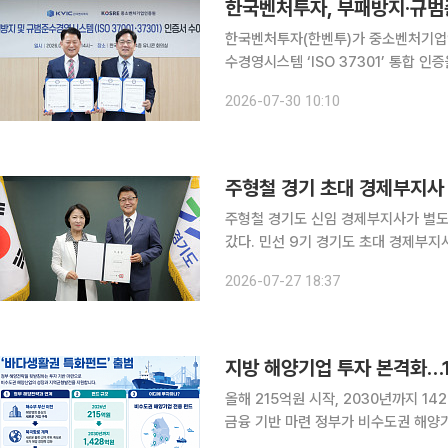
한국벤처투자, 부패방지·규범
한국벤처투자(한벤투)가 중소벤처기업인
수경영시스템 ‘ISO 37301’ 통합 인증을 획득했다고 30일
예방과 탐지, 대응 체계의 적정성을 검
2026-07-30 10:10
주형철 경기 초대 경제부지사 
주형철 경기도 신임 경제부지사가 별도
갔다. 민선 9기 경기도 초대 경제부지사다. 27일 이투데이 취재를 종합하면, 추미애 
이날 경기도청에서 주 경제부지사에게 
2026-07-27 18:37
히 든든하다. 든든한 경기도, 도지사와
지방 해양기업 투자 본격화…
올해 215억원 시작, 2030년까지 
금융 기반 마련 정부가 비수도권 해양기업에 집중적으로 투자하는 첫 정책펀드를 출범시켰다. 해양
수산부 부산 이전과 북극항로 개척, 해