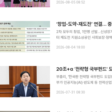
2026-08-05 08:52
사를 열었다. 더뮤즈엔터테인먼
‘창업-도약-재도전’ 연결… 중
2차 모두의 창업, 1만명 선발…신성장
터 재도전 지원소상공인 사회보장·정책자금 개편…
도약, 재도전까지 기업의 생애주기를 잇
2026-08-04 18:00
연구개발(R&D), 수출 등을 묶어 지
20조+α '전략형 국부펀드'
부총리, '한국판 전략형 국부펀드 도입방
부가 인공지능(AI)·반도체 등 전략산업
국부펀드인 한국투자공사(KIC) 내 별
2026-07-31 08:30
상이다. 해외 금융자산에 투자해 수익을