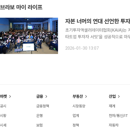
브라보 마이 라이프
자본 너머의 연대 선언한 투자
초기투자액셀러레이터협회(KAIA)는 지
타트업 투자자 서밋’을 성공적으로 마
(AC), 벤처캐피탈(VC), 출자자(LP) 등 투자 
2026-01-30 13:07
창업투자원이 공동 주최하고, 부산대
마켓
금융
부동산
산업
공시
금융정책
시장동향
재계
시황
은행
업계
전자/통신/IT
시세
보험
정책
자동차