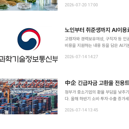
100억원 이상 기업은 현재 76곳에서 
2026-07-20 17:00
노인부터 취준생까지 AI이용
고령자와 경력보유여성, 구직자 등 인공
비용을 지원하는 내용 등을 담은 AI기본법 
신부는 AI 활용 활성화를 위한 '인공지능
2026-07-14 14:27
령' 개정안이 국무회의를 통과했다
정부가 중소기업의 환율 부담을 낮추기
다. 올해 하반기 소비·투자·수출 증가세
장전략'을 마련하고, 국가창업시대 구현을
2026-07-14 13:45
는 재정경제부 등 관계부처 합동으로 