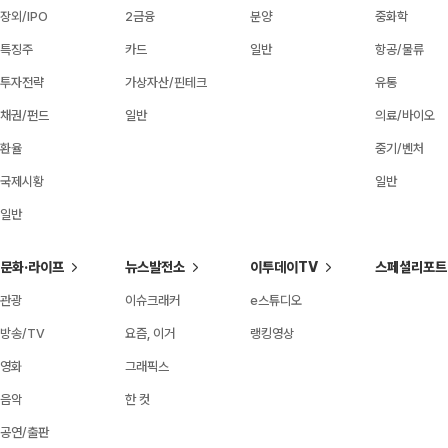
장외/IPO
2금융
분양
중화학
특징주
카드
일반
항공/물류
투자전략
가상자산/핀테크
유통
채권/펀드
일반
의료/바이오
환율
중기/벤처
국제시황
일반
일반
문화·라이프
뉴스발전소
이투데이TV
스페셜리포트
관광
이슈크래커
e스튜디오
방송/TV
요즘, 이거
랭킹영상
영화
그래픽스
음악
한 컷
공연/출판