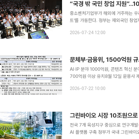
“국경 밖 국민 창업 지원”...
중소벤처기업부가 해외에 거주하는 우리
트'를 가동한다. 정부는 재외국민 창업
연결해 창업 선순환 구조를 만든다는 계획이다. 중소벤처기업부는 24일 스
2026-07-24 12:00
(SVC) 실리콘밸리에서 'K-파운더스 
문체부·금융위, 1500억원 규
AI·IP 분야 1000억원, 콘텐츠 혁
700억원 이상 유치8월 12일 운용사 제안서 접수하고
가 문화·콘텐츠 기업의 투자 기반을 넓히
2026-07-22 10:00
인공지능과 지식재산 분야에 1000억원
그린바이오 시장 10조원으로 
전국 7개 육성지구 중심으로 연구개발
AI 플랫폼 구축 정부가 국내 그린바이오산업 시장 규모를 2031년까지 10조원으로 키운다. 매출