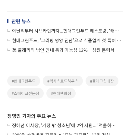
관련 뉴스
이탈리부터 샤브카덴까지...현대그린푸드 레스토랑, ‘캐치테이블’로 한번에 예약
현대그린푸드, ‘그리팅 영양 진단’으로 식품업계 첫 특허 취득
美 클래리티 법안 연내 통과 가능성 13%…상원 문턱서 제동
#현대그린푸드
#텍사스로드하우스
#플래그십매장
#스테이크전문점
#현대백화점
정영인 기자의 주요 뉴스
장혜선 이사장, ‘가정 밖 청소년’에 2억 지원...“억울하고 아파도 단단해지길”
2000억 수혈받은 홈플러스 ‘오늘 가오픈’...13일 정식 개장 시험대