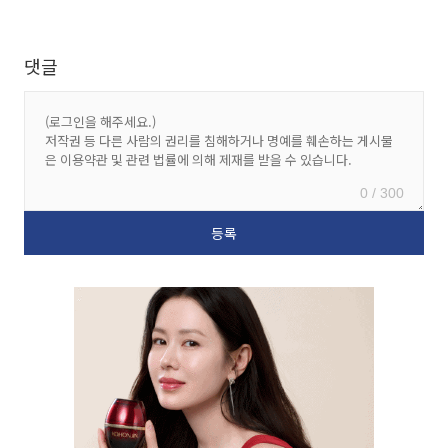
댓글
0 / 300