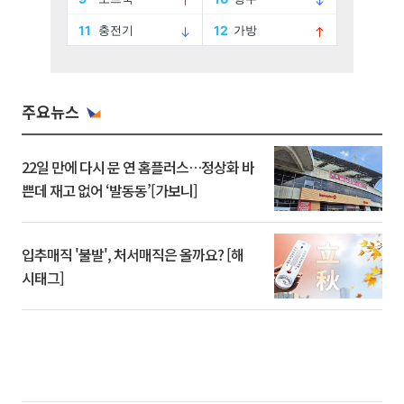
주요뉴스
22일 만에 다시 문 연 홈플러스…정상화 바
쁜데 재고 없어 ‘발동동’[가보니]
입추매직 '불발', 처서매직은 올까요? [해
시태그]