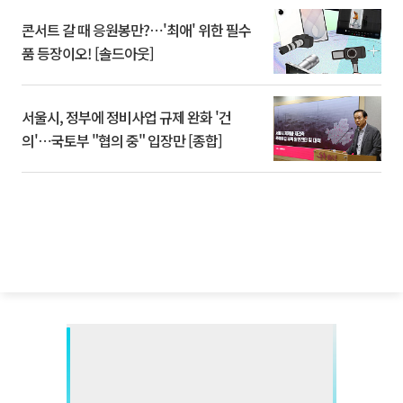
콘서트 갈 때 응원봉만?⋯'최애' 위한 필수
품 등장이오! [솔드아웃]
서울시, 정부에 정비사업 규제 완화 '건
의'⋯국토부 "협의 중" 입장만 [종합]