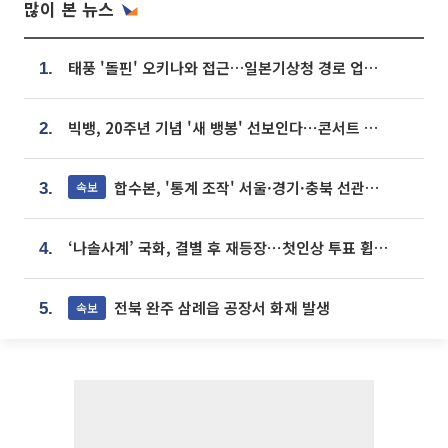
많이 본 뉴스
태풍 '돌핀' 오키나와 접근…일본기상청 경로 업데이트
1.
빅뱅, 20주년 기념 '새 뱅봉' 선보인다⋯콘서트 앞두고 팝업 개최
2.
합수본, '통계 조작' 서울·경기·충북 선관위 등 추가 압수수색
속보
3.
‘나솔사계’ 국화, 결별 후 재등장⋯첫인상 투표 휩쓸고 ‘인기녀’ 등극
4.
전북 완주 삼례읍 공장서 화재 발생
속보
5.