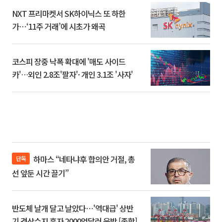
NXT 프리마켓서 SK하이닉스 또 하한
가⋯‘11주 거래’에 시초가 왜곡
코스피 장중 낙폭 확대에 '매도 사이드
카'…외인 2.8조'팔자'· 개인 3.1조 '사자'
하마스 “네타냐후 합의안 거절, 총
단독
선 앞둔 시간 끌기”
반도체 날개 달고 날았다⋯'역대급' 상반
기 경상수지 흑자 2000억달러 육박 [종합]