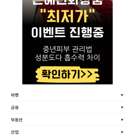
마켓
금융
부동산
산업