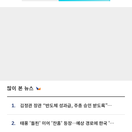
많이 본 뉴스
김정관 장관 “반도체 성과급, 주총 승인 받도록”…상법·자본시장법 개정 시사
1.
태풍 '돌핀' 이어 '찬홈' 등장…예상 경로에 한국 '한숨'
2.