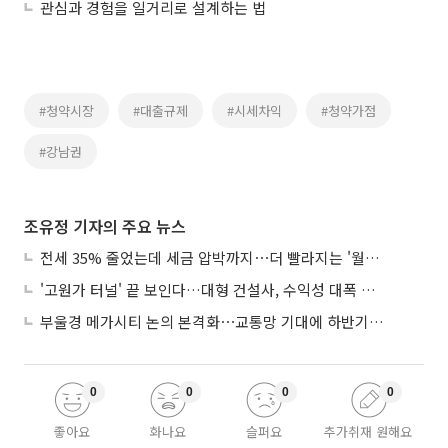
관심과 경험을 일거리로 설계하는 법
#청약시장
#대출규제
#시세차익
#청약가점
#강남권
조유정 기자의 주요 뉴스
전세 35% 줄었는데 세금 압박까지⋯더 빨라지는 '월세화'
'고원가 터널' 끝 보인다…대형 건설사, 수익성 대폭 개선
부울경 메가시티 논의 본격화⋯교통망 기대에 하반기 분양시장 '주목'
0
0
0
0
좋아요
화나요
슬퍼요
추가취재 원해요