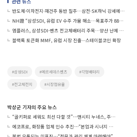
관련 뉴스
반도체·이차전지·재건주 동반 질주…삼전·SK하닉 강세에 삼성SDI 급등
NH證 “삼성SDI, 유럽 EV 수주 가뭄 해소…목표주가 88만원으로 상향”
엠플러스, 삼성SDI-벤츠 전고체배터리 주목…양산 난제 극복 기술 개발 부각에 상승세
블랙록 토큰화 MMF, 유럽 시장 진출∙∙∙스테이블코인 확장
#삼성SDI
#메르세데스벤츠
#각형배터리
#전고체전지
#시장점유율
박상군 기자의 주요 뉴스
“골키퍼로 세워도 최선 다할 것”⋯맨시티 누네스, 주전 경쟁 각오
에코프로, 화장품 업체 인수 추진⋯“본업과 시너지 부족”
불법 유통되는 미프진⋯“전문가 관리 체계 마련해야”