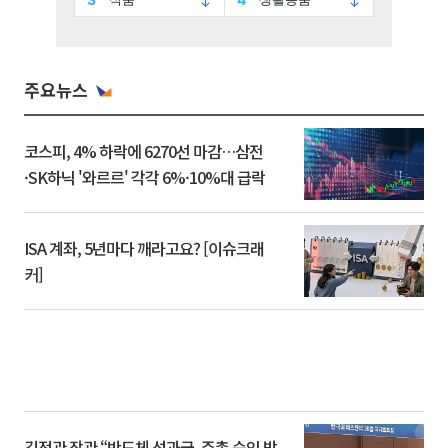
주요뉴스
코스피, 4% 하락에 6270선 마감…삼전
·SK하닉 '와르르' 각각 6%·10%대 급락
ISA 계좌, 5년마다 깨라고요? [이슈크래
커]
김정관 장관 “반도체 성과급, 주총 승인 받