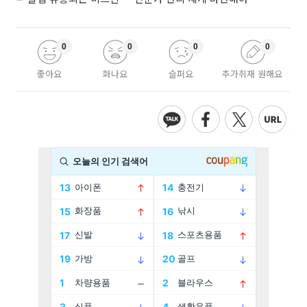
0
0
0
0
좋아요
화나요
슬퍼요
추가취재 원해요