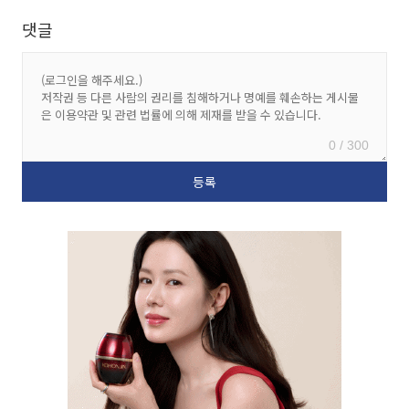
댓글
0 / 300