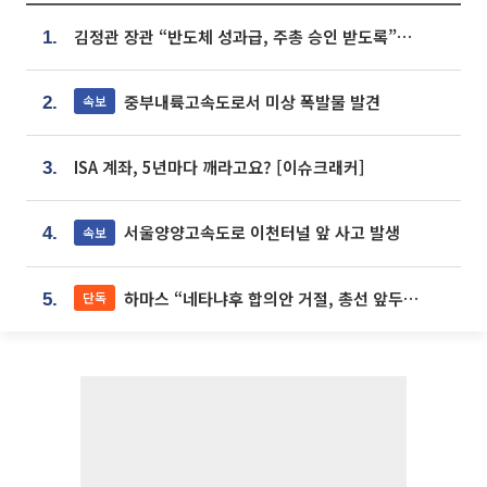
김정관 장관 “반도체 성과급, 주총 승인 받도록”…상법·자본시장법 개정 시사
1.
중부내륙고속도로서 미상 폭발물 발견
속보
2.
ISA 계좌, 5년마다 깨라고요? [이슈크래커]
3.
서울양양고속도로 이천터널 앞 사고 발생
속보
4.
하마스 “네타냐후 합의안 거절, 총선 앞두고 시간 끌기”
단독
5.