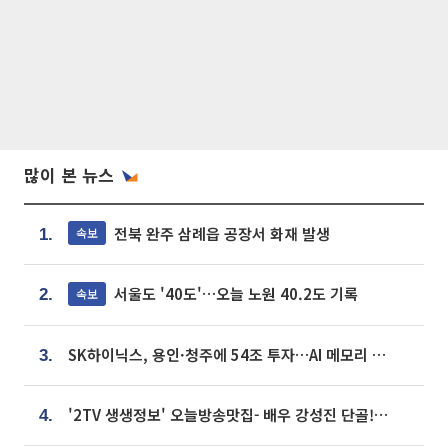
많이 본 뉴스
전북 완주 삼례읍 공장서 화재 발생
속보
1.
서울도 '40도'…오늘 노원 40.2도 기록
속보
2.
SK하이닉스, 용인·청주에 54조 투자…AI 메모리 생산기지 키운다
3.
'2TV 생생정보' 오늘방송맛집- 배우 강성진 단골! 쌀국수ㆍ푸팟퐁 커리 맛집 '블○○○'
4.