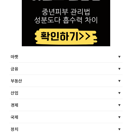
마켓
금융
부동산
산업
경제
국제
정치