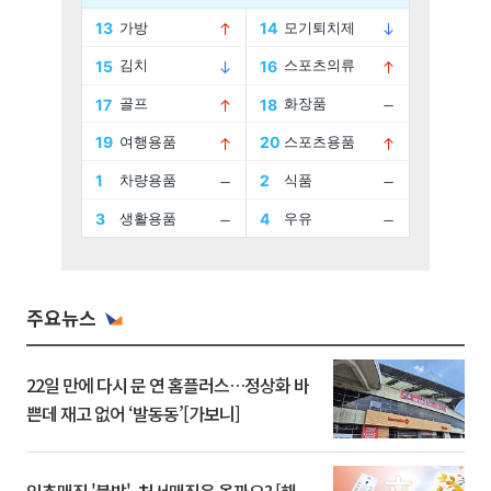
주요뉴스
22일 만에 다시 문 연 홈플러스…정상화 바
쁜데 재고 없어 ‘발동동’[가보니]
입추매직 '불발', 처서매직은 올까요? [해