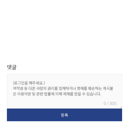
댓글
0 / 300