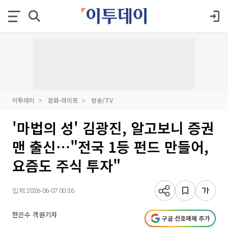
이투데이
문화·라이프
방송/TV
'마법의 성' 김광진, 알고보니 증권
맨 출신⋯"전국 1등 펀드 만들어,
요즘도 주식 투자"
입력 2026-06-07 00:36
한은수 객원기자
구글 선호매체 추가