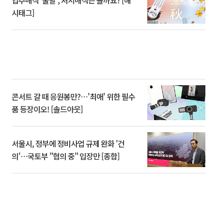
시태그]
콘서트 갈 때 응원봉만?⋯'최애' 위한 필수
품 등장이오! [솔드아웃]
서울시, 정부에 정비사업 규제 완화 '건
의'⋯국토부 "협의 중" 입장만 [종합]