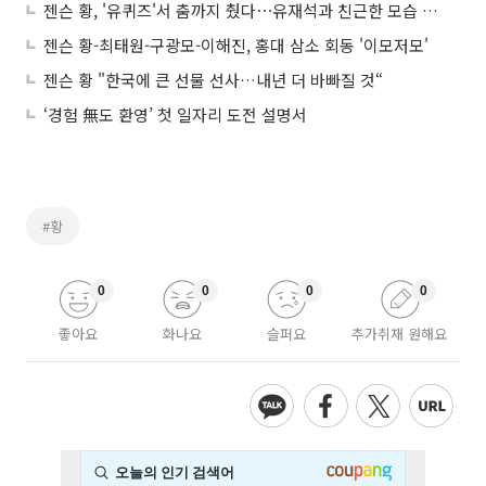
젠슨 황, '유퀴즈'서 춤까지 췄다⋯유재석과 친근한 모습 포착
젠슨 황-최태원-구광모-이해진, 홍대 삼소 회동 '이모저모'
젠슨 황 "한국에 큰 선물 선사…내년 더 바빠질 것“
‘경험 無도 환영’ 첫 일자리 도전 설명서
#황
0
0
0
0
좋아요
화나요
슬퍼요
추가취재 원해요