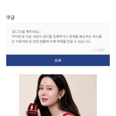
댓글
0 / 300