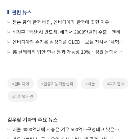
관련 뉴스
젠슨 황의 한국 베팅, 엔비디아가 한국에 꽂힌 이유
배경훈 “국산 AI 반도체, 해외서 3000만달러 수출…엔비디아급 기술력”
엔비디아와 손잡은 삼성디플 OLED…보는 전시서 ‘체험형’으로
美 클래리티 법안 연내 통과 가능성 13%…상원 문턱서 제동
#엔비디아
#인공지능기술센터
#서울
#피지컬AI
#디지털트윈
김우람 기자의 주요 뉴스
매출 4000억대에 시총은 겨우 500억…구영테크 낮은 몸값에 저가 승계 마무리