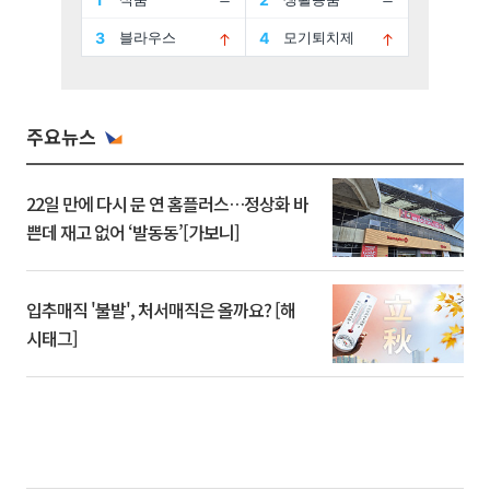
주요뉴스
22일 만에 다시 문 연 홈플러스…정상화 바
쁜데 재고 없어 ‘발동동’[가보니]
입추매직 '불발', 처서매직은 올까요? [해
시태그]