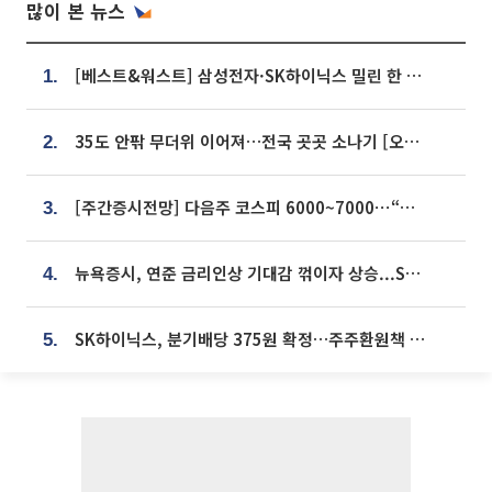
많이 본 뉴스
[베스트&워스트] 삼성전자·SK하이닉스 밀린 한 주…상상인증권은 85% 급등
1.
35도 안팎 무더위 이어져…전국 곳곳 소나기 [오늘 날씨]
2.
[주간증시전망] 다음주 코스피 6000~7000⋯“外人 수급은 정책이 변수”
3.
뉴욕증시, 연준 금리인상 기대감 꺾이자 상승...S&P500 사상 최고치 [종합]
4.
SK하이닉스, 분기배당 375원 확정…주주환원책 9월로 앞당겨 발표
5.