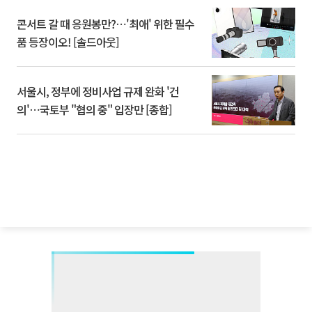
콘서트 갈 때 응원봉만?⋯'최애' 위한 필수
품 등장이오! [솔드아웃]
서울시, 정부에 정비사업 규제 완화 '건
의'⋯국토부 "협의 중" 입장만 [종합]