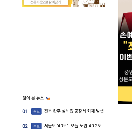
많이 본 뉴스
전북 완주 삼례읍 공장서 화재 발생
01
속보
서울도 '40도'…오늘 노원 40.2도 기록
02
속보