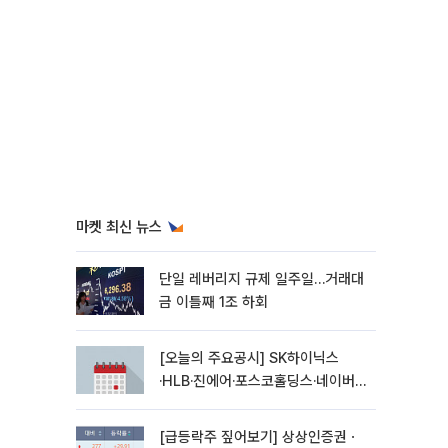
마켓 최신 뉴스
단일 레버리지 규제 일주일…거래대
금 이틀째 1조 하회
[오늘의 주요공시] SK하이닉스
·HLB·진에어·포스코홀딩스·네이버·
대우건설 등
[급등락주 짚어보기] 상상인증권ㆍ