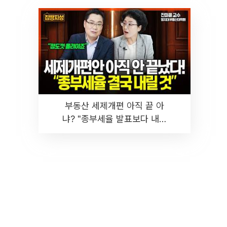
부동산 세제개편 아직 끝 아
냐? "종부세율 발표보다 내릴
것" 장기거주·양도세 전망 I 집
땅지성 I 김인만, 진미윤