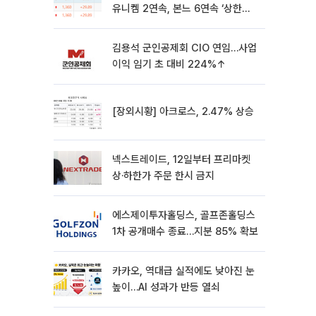
유니켐 2연속, 본느 6연속 ‘상한
가’⋯M&A 훈풍 분 증시
김용석 군인공제회 CIO 연임…사업
이익 임기 초 대비 224%↑
[장외시황] 아크로스, 2.47% 상승
넥스트레이드, 12일부터 프리마켓
상·하한가 주문 한시 금지
에스제이투자홀딩스, 골프존홀딩스
1차 공개매수 종료…지분 85% 확보
카카오, 역대급 실적에도 낮아진 눈
높이…AI 성과가 반등 열쇠