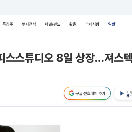
특징주
투자전략
채권/펀드
환율
국제시황
일반
 피스피스스튜디오 8일 상장…져스
기사
구글 선호매체 추가