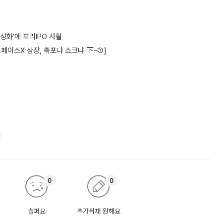
성화’에 프리IPO 사활
스페이스X 상장, 축포냐 쇼크냐 下-①]
0
0
슬퍼요
추가취재 원해요