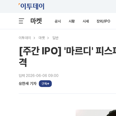
마켓
공시
시황
시세
장외/IPO
이투데이
마켓
일반
[주간 IPO] '마르디'
격
입력 2026-06-06 09:00
유한새 기자
구독