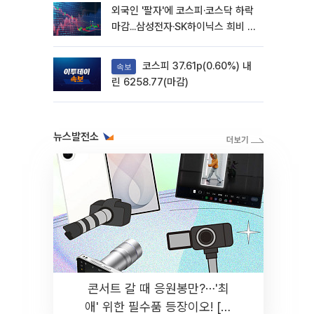
외국인 '팔자'에 코스피·코스닥 하락
마감...삼성전자·SK하이닉스 희비 갈
려
코스피 37.61p(0.60%) 내
속보
린 6258.77(마감)
뉴스발전소
콘서트 갈 때 응원봉만?⋯'최
애' 위한 필수품 등장이오! [솔