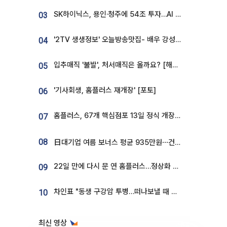
SK하이닉스, 용인·청주에 54조 투자…AI 메모리 생산기지 키운다
03
'2TV 생생정보' 오늘방송맛집- 배우 강성진 단골! 쌀국수ㆍ푸팟퐁 커리 맛집 '블○○○'
04
입추매직 '불발', 처서매직은 올까요? [해시태그]
05
'기사회생, 홈플러스 재개장' [포토]
06
홈플러스, 67개 핵심점포 13일 정식 개장…영업 재개 속도
07
08
日대기업 여름 보너스 평균 935만원⋯건설회사 1800만 넘어
22일 만에 다시 문 연 홈플러스…정상화 바쁜데 재고 없어 ‘발동동’[가보니]
09
차인표 "동생 구강암 투병…떠나보낼 때 가장 힘들었다”
10
최신 영상