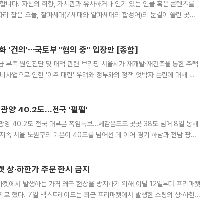
합니다. 자신의 취향, 가치관과 유사하거나 인기 있는 인물 혹은 콘텐츠를
'가 자리 잡은 오늘, 잘파세대(Z세대와 알파세대의 합성어)의 눈길이 쏠린 곳은
리는 공연장. 응원봉만큼이나 눈에 띄는 게 있습니다. 공연이 시작되기
 '건의'⋯국토부 "협의 중" 입장만 [종합]
급 부족 원인진단 및 대책 관련 브리핑 서울시가 재개발·재건축을 통한 주택
비사업으로 인한 '이주 대란' 우려와 정부와의 정책 엇박자 논란에 대해 정
실장은 2031년까지 31만 가구 착공 목표에 차질이 없다는 입장이나,
·광양 40.2도…전국 '펄펄'
·광양 40.2도 전국 대부분 폭염특보…체감온도도 곳곳 38도 넘어 8일 동해
지속 서울 노원구의 기온이 40도를 넘어선 데 이어 경기 하남과 전남 광양
. 전국 대부분 지역에 폭염특보가 내려진 가운데 곳곳에서 39~40도 안팎
켓 상·하한가 주문 한시 금지
마켓에서 발생하는 가격 왜곡 현상을 방지하기 위해 이달 12일부터 프리마켓
기로 했다. 7일 넥스트레이드는 최근 프리마켓에서 발생한 소량의 상·하한
, 주문 오류로 인한 가격 급등락을 최소화하기 위한 비상 대응방안을 발표