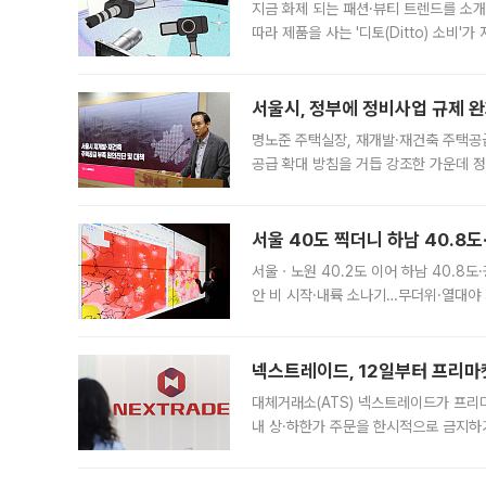
지금 화제 되는 패션·뷰티 트렌드를 소개
따라 제품을 사는 '디토(Ditto) 소비
어디일까요? 아이돌 콘서트 시작을 기다
서울시, 정부에 정비사업 규제 완화
명노준 주택실장, 재개발·재건축 주택공
공급 확대 방침을 거듭 강조한 가운데 정
면 반박하고 나섰다. 명노준 서울시 주택
서울 40도 찍더니 하남 40.8도
서울ㆍ노원 40.2도 이어 하남 40.8도
안 비 시작·내륙 소나기…무더위·열대야 
에서도 40도를 웃도는 기온이 관측됐다
의 극심한
넥스트레이드, 12일부터 프리마
대체거래소(ATS) 넥스트레이드가 프리
내 상·하한가 주문을 한시적으로 금지하
가 체결 사례와 관련해 설명자료를 내고