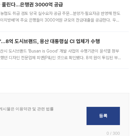
 풀린다…은행권 3000억 공급
리·농협도 취급 검토 당국 실수요자 공급 주문…분양가·필요자금 반영해 한도
에이치방배’에 주요 은행들이 3000억원 규모의 잔금대출을 공급한다. 우리
하고 있어 향후 공급 규모가 늘어날 전망이다. 7일 금융권에 따르면 KB국
od'…8억 도시브랜드, 용산 대통령실 CI 업체가 수행
시 도시브랜드 ‘Busan is Good’ 개발 사업의 수행기관이 윤석열 정부
여했던 디자인 전문업체 피앤(P&)인 것으로 확인됐다. 8억 원이 투입된 부산
 부족과 디자인 정체성 논란에 휩싸였던 만큼, 사업 선정 과정과 결과물에
0 / 300