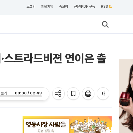
로그인
회원가입
속보창
신문/PDF 구독
RSS
텍·스트라드비젼 연이은 출
00:00 / 02:43
 듣기