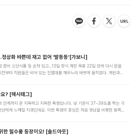
…정상화 바쁜데 재고 없어 ‘발동동’[가보니]
준비 신선식품 등 순차 입고…13일 정식 개장 목표 22일 만에 다시 문을
오전부터 직원들은 비어 있는 진열대를 채우느라 바쁘게 움직였다. 계란과
리를 잡기 시작했지만, 매장 곳곳엔 여전히 텅 빈 매대가 먼저 눈에 들어왔
까요? [해시태그]
’의 단계까지 온 지독하고 지독한 폭염입니다. 낮 기온이 37~39도를 찍는 극
 선선하게 느껴질 지경인데요. 이번 폭염의 중심은 처음 영남을 비롯한 동쪽
 북서풍이 산맥을 넘어 영남 쪽으로 내려오면서 뜨겁고 건조해졌는데요.
 위한 필수품 등장이오! [솔드아웃]