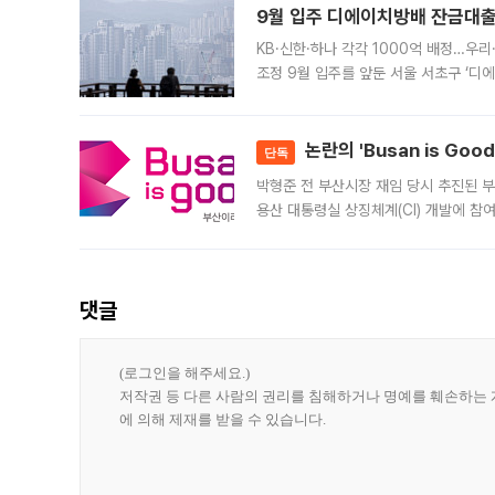
9월 입주 디에이치방배 잔금대출
KB·신한·하나 각각 1000억 배정…우
조정 9월 입주를 앞둔 서울 서초구 ‘디
은행과 NH농협은행도 대출 취급을 검토
민은행
논란의 'Busan is Go
단독
박형준 전 부산시장 재임 당시 추진된 부산
용산 대통령실 상징체계(CI) 개발에 참
도시브랜드 사업이 공개 이후 시민 공감
댓글