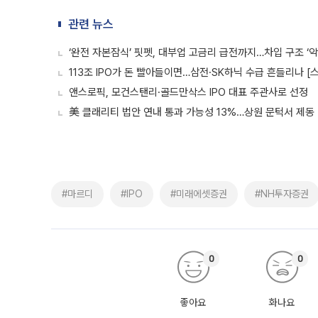
관련 뉴스
‘완전 자본잠식’ 핏펫, 대부업 고금리 급전까지…차입 구조 ‘악
113조 IPO가 돈 빨아들이면…삼전·SK하닉 수급 흔들리나 [
앤스로픽, 모건스탠리·골드만삭스 IPO 대표 주관사로 선정
美 클래리티 법안 연내 통과 가능성 13%…상원 문턱서 제동
#마르디
#IPO
#미래에셋증권
#NH투자증권
0
0
좋아요
화나요