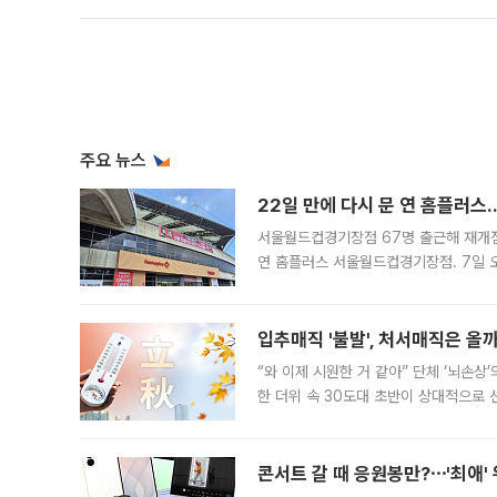
주요 뉴스
22일 만에 다시 문 연 홈플러스
서울월드컵경기장점 67명 출근해 재개점 
연 홈플러스 서울월드컵경기장점. 7일 
우유, 과일 같은 신선식품이 차근차근 자
입추매직 '불발', 처서매직은 올
“와 이제 시원한 거 같아” 단체 ‘뇌손상
한 더위 속 30도대 초반이 상대적으로
지역에 있었습니다. 7월 말에는 서풍과
콘서트 갈 때 응원봉만?⋯'최애'