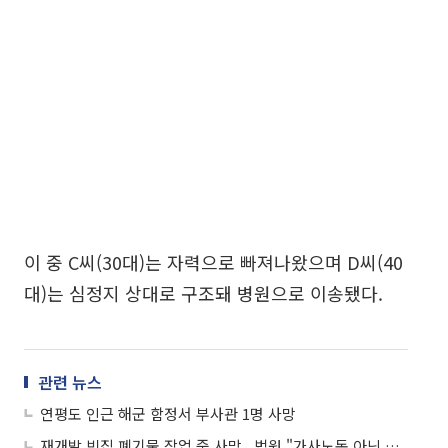
이 중 C씨(30대)는 자력으로 빠져나왔으며 D씨(40
대)는 심정지 상대로 구조돼 병원으로 이송됐다.
관련 뉴스
연평도 인근 해군 함정서 부사관 1명 사망
재개발 빈집 폐기물 작업 중 사망...법원 "가사노동 아닌 산재 대상"