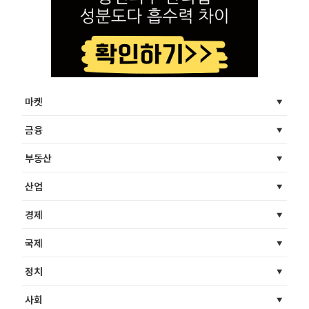
마켓
금융
부동산
산업
경제
국제
정치
사회