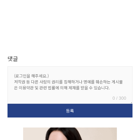
댓글
0 / 300