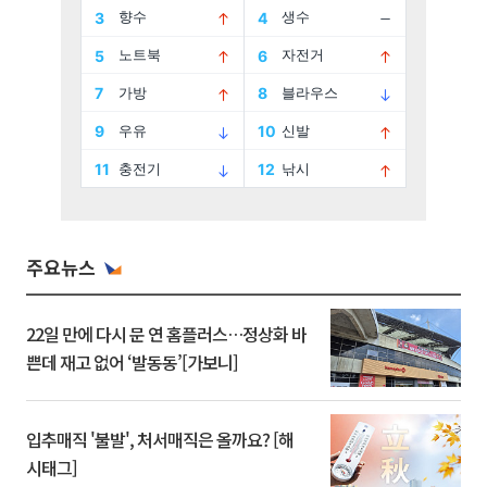
주요뉴스
22일 만에 다시 문 연 홈플러스…정상화 바
쁜데 재고 없어 ‘발동동’[가보니]
입추매직 '불발', 처서매직은 올까요? [해
시태그]