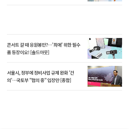
콘서트 갈 때 응원봉만?⋯'최애' 위한 필수
품 등장이오! [솔드아웃]
서울시, 정부에 정비사업 규제 완화 '건
의'⋯국토부 "협의 중" 입장만 [종합]