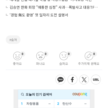
김승연 한화 회장 "애통한 심정" 사과…폭발사고 대응TF 가동
‘경험 無도 환영’ 첫 일자리 도전 설명서
#숨져
0
0
0
0
좋아요
화나요
슬퍼요
추가취재 원해요