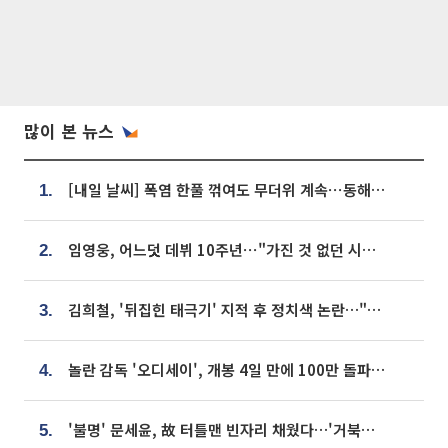
많이 본 뉴스
[내일 날씨] 폭염 한풀 꺾여도 무더위 계속⋯동해안 이틀 연속 비
1.
임영웅, 어느덧 데뷔 10주년⋯"가진 것 없던 시절, 내 앞엔 20명의 팬뿐"
2.
김희철, '뒤집힌 태극기' 지적 후 정치색 논란…"좌우 떠나 우리나라 국기"
3.
놀란 감독 '오디세이', 개봉 4일 만에 100만 돌파⋯'왕사남' 보다 빠르다
4.
'불명' 문세윤, 故 터틀맨 빈자리 채웠다…'거북이' 눈물의 최종 우승
5.