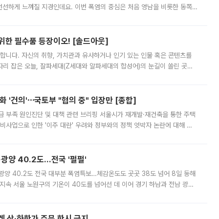
 선선하게 느껴질 지경인데요. 이번 폭염의 중심은 처음 영남을 비롯한 동쪽
 북서풍이 산맥을 넘어 영남 쪽으로 내려오면서 뜨겁고 건조해졌는데요.
 위한 필수품 등장이오! [솔드아웃]
합니다. 자신의 취향, 가치관과 유사하거나 인기 있는 인물 혹은 콘텐츠를
'가 자리 잡은 오늘, 잘파세대(Z세대와 알파세대의 합성어)의 눈길이 쏠린 곳은
리는 공연장. 응원봉만큼이나 눈에 띄는 게 있습니다. 공연이 시작되기
 '건의'⋯국토부 "협의 중" 입장만 [종합]
급 부족 원인진단 및 대책 관련 브리핑 서울시가 재개발·재건축을 통한 주택
비사업으로 인한 '이주 대란' 우려와 정부와의 정책 엇박자 논란에 대해 정
실장은 2031년까지 31만 가구 착공 목표에 차질이 없다는 입장이나,
·광양 40.2도…전국 '펄펄'
·광양 40.2도 전국 대부분 폭염특보…체감온도도 곳곳 38도 넘어 8일 동해
지속 서울 노원구의 기온이 40도를 넘어선 데 이어 경기 하남과 전남 광양
. 전국 대부분 지역에 폭염특보가 내려진 가운데 곳곳에서 39~40도 안팎
켓 상·하한가 주문 한시 금지