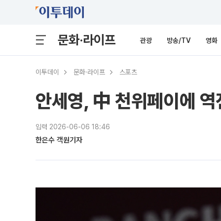
문화·라이프
관광
방송/TV
영화
이투데이
문화·라이프
스포츠
안세영, 中 천위페이에 
입력 2026-06-06 18:46
한은수 객원기자