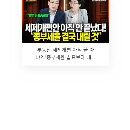
부동산 세제개편 아직 끝 아
냐? "종부세율 발표보다 내릴
것" 장기거주·양도세 전망 I 집
땅지성 I 김인만, 진미윤