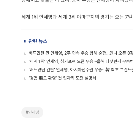
승에서도 맞붙은 바 있다. 당시 우승은 안세영이 차지했다
세계 1위 안세영과 세계 3위 야마구치의 경기는 오는 7일
관련 뉴스
배드민턴 퀸 안세영, 2주 연속 우승 향해 순항…인니 오픈 8
'세계 1위' 안세영, 싱가포르 오픈 우승⋯올해 다섯번째 우승
'배드민턴 간판' 안세영, 아시아선수권 우승⋯韓 최초 그랜드
‘경험 無도 환영’ 첫 일자리 도전 설명서
#안세영