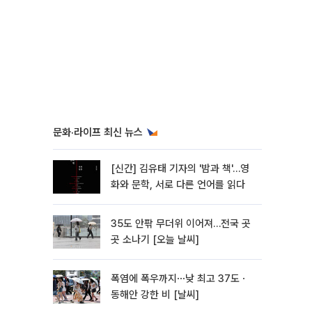
문화·라이프 최신 뉴스
[신간] 김유태 기자의 '밤과 책'…영
화와 문학, 서로 다른 언어를 읽다
35도 안팎 무더위 이어져…전국 곳
곳 소나기 [오늘 날씨]
폭염에 폭우까지⋯낮 최고 37도ㆍ
동해안 강한 비 [날씨]