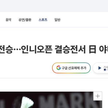
음악
공연/출판
스포츠
일반
역전승⋯인니오픈 결승전서 日 
기사
구글 선호매체 추가