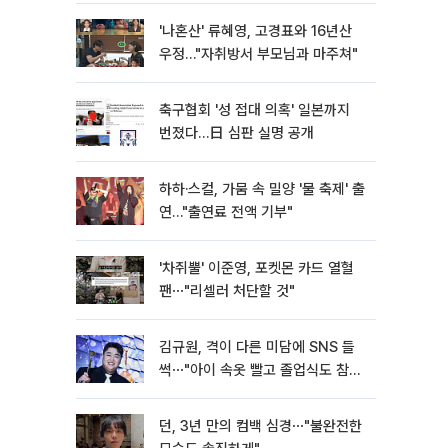
'나혼산' 류혜영, 고경표와 16년산
우정…"자취방서 부모님과 마주쳐"
축구협회 '성 접대 의혹' 일본까지
번졌다…日 심판 실명 공개
하하·스컬, 가뭄 속 밀양 '물 축제' 출
연…"출연료 전액 기부"
'차쥐뿔' 이준영, 포켓몬 카드 열혈
팬⋯"리셀러 처단할 것"
김규원, 격이 다른 미담에 SNS 들
썩⋯"아이 속옷 빨고 졸업식도 참
석"
던, 3년 만의 컴백 심경⋯"불완전한