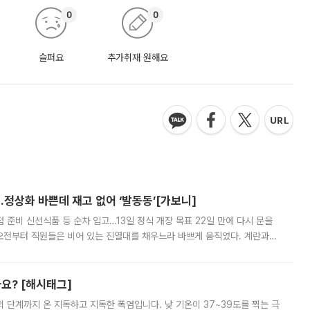
0
0
슬퍼요
추가취재 원해요
…정상화 바쁜데 재고 없어 ‘발동동’[가보니]
준비 신선식품 등 순차 입고…13일 정식 개장 목표 22일 만에 다시 문을
오전부터 직원들은 비어 있는 진열대를 채우느라 바쁘게 움직였다. 계란과
리를 잡기 시작했지만, 매장 곳곳엔 여전히 텅 빈 매대가 먼저 눈에 들어왔
까요? [해시태그]
’의 단계까지 온 지독하고 지독한 폭염입니다. 낮 기온이 37~39도를 찍는 극