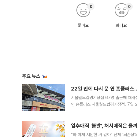
0
0
좋아요
화나요
주요 뉴스
22일 만에 다시 문 연 홈플러스
서울월드컵경기장점 67명 출근해 재개점 
연 홈플러스 서울월드컵경기장점. 7일 
우유, 과일 같은 신선식품이 차근차근 자
입추매직 '불발', 처서매직은 올
“와 이제 시원한 거 같아” 단체 ‘뇌손상