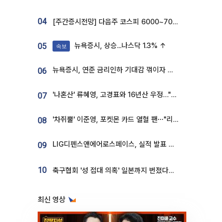
04
[주간증시전망] 다음주 코스피 6000~7000⋯“外人 수급은 정책이 변수”
뉴욕증시, 상승...나스닥 1.3% ↑
05
속보
뉴욕증시, 연준 금리인하 기대감 꺾이자 상승...S&P500 사상 최고치 [종합]
06
'나혼산' 류혜영, 고경표와 16년산 우정…"자취방서 부모님과 마주쳐"
07
'차쥐뿔' 이준영, 포켓몬 카드 열혈 팬⋯"리셀러 처단할 것"
08
LIG디펜스앤에어로스페이스, 실적 발표 후 급락→반등⋯증권가 “28년까지 튼튼”
09
10
축구협회 '성 접대 의혹' 일본까지 번졌다…日 심판 실명 공개
최신 영상