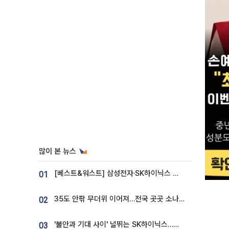
많이 본 뉴스
[베스트&워스트] 삼성전자·SK하이닉스 밀린 한 주…상상인증권은 85% 급등
01
35도 안팎 무더위 이어져…전국 곳곳 소나기 [오늘 날씨]
02
'불안과 기대 사이' 널뛰는 SK하이닉스…증권가 "HBM4·LTA 기반 펀터멘털 견고"
03